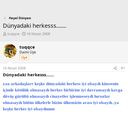
Hayal Dünyası
Dünyadaki herkesss.......
K
B
tuqqce
16 Nisan 2008
o
a
n
ş
tuqqce
b
l
Daimi Üye
u
a
Üye
y
n
u
g
16 Nisan 2008
#1
b
ı
Dünyadaki herkesss.......
a
ç
ş
t
yaa arkadaşlarr keşke dünyadaki herkess iyi olsaydı kimsenin
l
a
a
r
içinde kötülük olmasaydı herkes birbirine iyi davransaydı kavga
t
i
dövüş gürültü olmasaydı cinayetler işlenmeseydi hırsızlar
a
h
olmasaydı bütün ülkelerle bizim ülkemizin arası iyi olsaydı..ya
n
i
keşke herkes iyi olsaydıııııııı