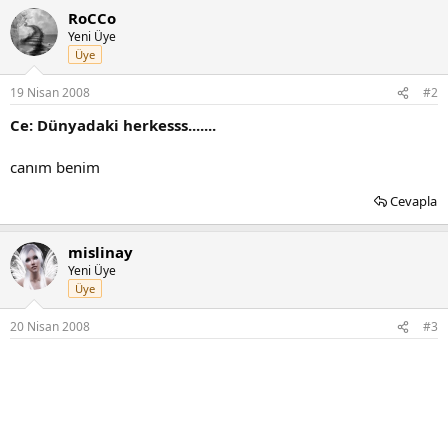
RoCCo
Yeni Üye
Üye
19 Nisan 2008
#2
Ce: Dünyadaki herkesss.......
canım benim
Cevapla
mislinay
Yeni Üye
Üye
20 Nisan 2008
#3