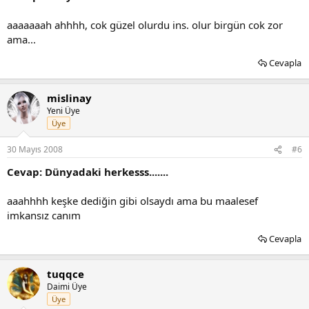
aaaaaaah ahhhh, cok güzel olurdu ins. olur birgün cok zor
ama...
Cevapla
mislinay
Yeni Üye
Üye
30 Mayıs 2008
#6
Cevap: Dünyadaki herkesss.......
aaahhhh keşke dediğin gibi olsaydı ama bu maalesef
imkansız canım
Cevapla
tuqqce
Daimi Üye
Üye