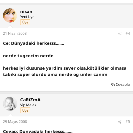
nisan
Yeni Üye
Üye
21 Nisan 2008
#4
Ce: Dünyadaki herkesss.......
nerde tugcecim nerde
herkes iyi dusunse yardim sever olsa,kötülikler olmasa
tabiki süper olurdu ama nerde og unler canim
Cevapla
CaRiZmA
Vip Melek
Üye
29 Mayıs 2008
#5
Cevap: Dünyadaki herkesss.......