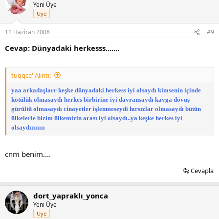
Yeni Üye
Üye
11 Haziran 2008
#9
Cevap: Dünyadaki herkesss.......
tuqqce' Alıntı:
yaa arkadaşlarr keşke dünyadaki herkess iyi olsaydı kimsenin içinde
kötülük olmasaydı herkes birbirine iyi davransaydı kavga dövüş
gürültü olmasaydı cinayetler işlenmeseydi hırsızlar olmasaydı bütün
ülkelerle bizim ülkemizin arası iyi olsaydı..ya keşke herkes iyi
olsaydıııııııı
cnm benim....
Cevapla
dort_yapraklı_yonca
Yeni Üye
Üye