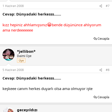
1 Haziran 2008
#7
Cevap: Dünyadaki herkesss.......
😀
kızz hepiniz ahhlamışsınız
bende düşününce ahlıyorum
ama nerdeeeeeee
Cevapla
*jellibon*
Daimi Üye
Üye
5 Haziran 2008
#8
Cevap: Dünyadaki herkesss.......
keşkeee canım herkes duyarlı olsa ama olmuyor işte
Cevapla
geceyıldızı