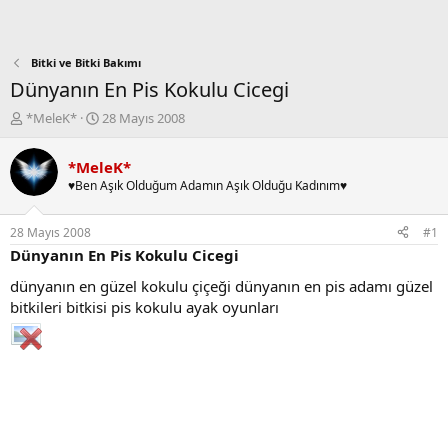
Bitki ve Bitki Bakımı
Dünyanın En Pis Kokulu Cicegi
K
B
*MeleK*
28 Mayıs 2008
o
a
n
ş
*MeleK*
b
l
♥Ben Aşık Olduğum Adamın Aşık Olduğu Kadınım♥
u
a
y
n
u
g
28 Mayıs 2008
#1
b
ı
Dünyanın En Pis Kokulu Cicegi
a
ç
ş
t
dünyanın en güzel kokulu çiçeği dünyanın en pis adamı güzel
l
a
bitkileri bitkisi pis kokulu ayak oyunları
a
r
t
i
a
h
n
i