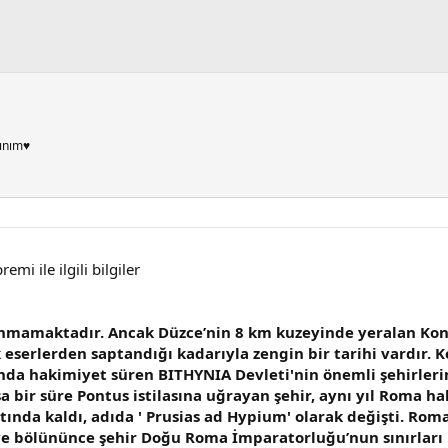
ınım♥
mi ile ilgili bilgiler
anmamaktadır. Ancak Düzce’nin 8 km kuzeyinde yeralan Konu
serlerden saptandığı kadarıyla zengin bir tarihi vardır. Ko
anda hakimiyet süren BITHYNIA Devleti'nin önemli şehirlerin
sa bir süre Pontus istilasına uğrayan şehir, aynı yıl Roma ha
tında kaldı, adıda ' Prusias ad Hypium' olarak değişti. Rom
 bölününce şehir Doğu Roma İmparatorluğu’nun sınırları i