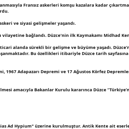
anmasıyla Fransız askerleri komşu kazalara kadar çıkartm
rdu.
skeri ve siyasi gelişmeler yaşandı.
lu vilayetine bağlandı. Düzce'nin ilk Kaymakamı Midhad Kem
icari alanda sürekli bir gelişme ve büyüme yaşadı. Düzce’
yaşanmaktadır. Bu özellikleri itibariyle Düzce tarih sayfasın
i, 1967 Adapazarı Depremi ve 17 Ağustos Körfez Depremler
ilmesi amacıyla Bakanlar Kurulu kararınca Düzce “Türkiye’ni
sias Ad Hypium" üzerine kurulmuştur. Antik Kente ait eser