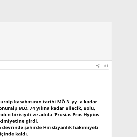
#1
ralp kasabasının tarihi MÖ 3. yy' a kadar
nuralp M.Ö. 74 yılına kadar Bilecik, Bolu,
den birisiydi ve adıda 'Prusias Pros Hypios
kimiyetine girdi.
a devrinde şehirde Hıristiyanlık hakimiyeti
çinde kaldı.