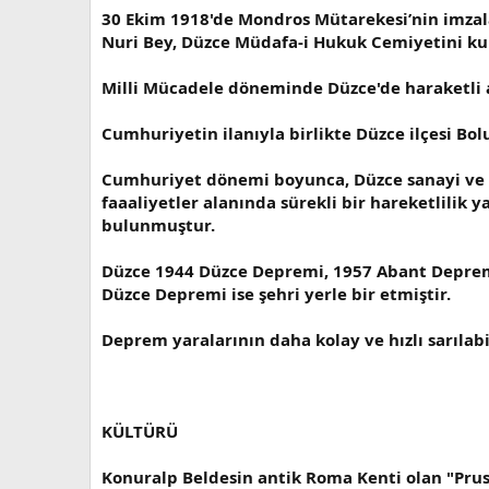
30 Ekim 1918'de Mondros Mütarekesi’nin imzal
Nuri Bey, Düzce Müdafa-i Hukuk Cemiyetini ku
Milli Mücadele döneminde Düzce'de haraketli a
Cumhuriyetin ilanıyla birlikte Düzce ilçesi Bo
Cumhuriyet dönemi boyunca, Düzce sanayi ve t
faaaliyetler alanında sürekli bir hareketlilik 
bulunmuştur.
Düzce 1944 Düzce Depremi, 1957 Abant Deprem
Düzce Depremi ise şehri yerle bir etmiştir.
Deprem yaralarının daha kolay ve hızlı sarılab
KÜLTÜRÜ
Konuralp Beldesin antik Roma Kenti olan "Pru