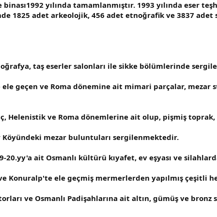
e binası1992 yılında tamamlanmıştır. 1993 yılında eser teş
nde 1825 adet arkeolojik, 456 adet etnoğrafik ve 3837 adet
oğrafya, taş eserler salonları ile sikke bölümlerinde sergi
e geçen ve Roma dönemine ait mimari parçalar, mezar stell
unç, Helenistik ve Roma dönemlerine ait olup, pişmiş toprak,
r Köyündeki mezar buluntuları sergilenmektedir.
-20.yy'a ait Osmanlı kültürü kıyafet, ev eşyası ve silahlar
n ve Konuralp'te ele geçmiş mermerlerden yapılmış çeşitli 
rları ve Osmanlı Padişahlarına ait altın, gümüş ve bronz s