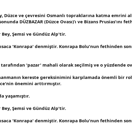
Düzce ve çevresini Osmanlı topraklarına katma emrini ald
 sonunda DÜZBAZAR (Düzce Ovası)’ı ve Bizans Prusias'ını feth
 Bey, Şemsi ve Gündüz Alp'tir.
kısaca 'Konrapa' denmiştir. Konrapa Bolu'nun fethinden son
r tarafından 'pazar' mahali olarak seçilmiş ve o yüzdende ov
manın kereste gereksinimini karşılamada önemli bir rol oy
e'nin önemini arttırmıştır.
da yaşamıştır.
 Bey, Şemsi ve Gündüz Alp'tir.
kısaca 'Konrapa' denmiştir. Konrapa Bolu'nun fethinden son