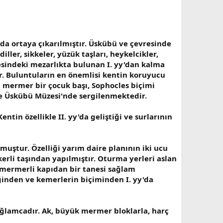
da ortaya çıkarılmıştır. Üskübü ve çevresinde
er, sikkeler, yüzük taşları, heykelcikler,
resindeki mezarlıkta bulunan I. yy'dan kalma
ir. Buluntuların en önemlisi kentin koruyucu
ma mermer bir çocuk başı, Sophocles biçimi
 de Üskübü Müzesi'nde sergilenmektedir.
in özellikle II. yy'da geliştiği ve surlarının
uştur. Özelliği yarım daire planının iki ucu
erli taşından yapılmıştır. Oturma yerleri aslan
k mermerli kapıdan bir tanesi sağlam
ğinden ve kemerlerin biçiminden I. yy'da
ağlamcadır. Ak, büyük mermer bloklarla, harç