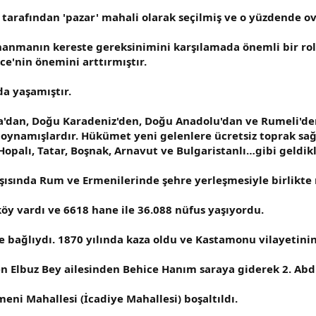
r tarafından 'pazar' mahali olarak seçilmiş ve o yüzdende ov
manın kereste gereksinimini karşılamada önemli bir rol oy
e'nin önemini arttırmıştır.
da yaşamıştır.
a'dan, Doğu Karadeniz'den, Doğu Anadolu'dan ve Rumeli'd
ynamışlardır. Hükümet yeni gelenlere ücretsiz toprak sağl
opalı, Tatar, Boşnak, Arnavut ve Bulgaristanlı…gibi geldikler
ısında Rum ve Ermenilerinde şehre yerleşmesiyle birlikte re
y vardı ve 6618 hane ile 36.088 nüfus yaşıyordu.
e bağlıydı. 1870 yılında kaza oldu ve Kastamonu vilayetini
en Elbuz Bey ailesinden Behice Hanım saraya giderek 2. Abd
ni Mahallesi (İcadiye Mahallesi) boşaltıldı.