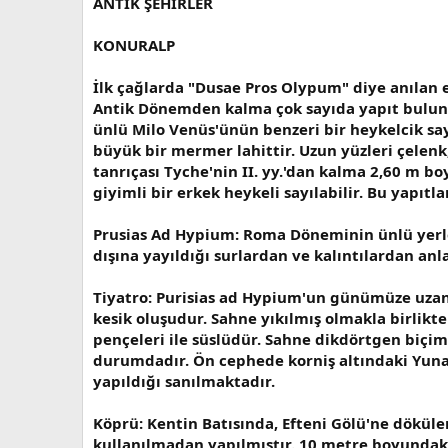
ANTİK ŞEHİRLER
KONURALP
İlk çağlarda "Dusae Pros Olypum" diye anılan 
Antik Dönemden kalma çok sayıda yapıt bulunmu
ünlü Milo Venüs'ünün benzeri bir heykelcik say
büyük bir mermer lahittir. Uzun yüzleri çelenk
tanrıçası Tyche'nin II. yy.'dan kalma 2,60 m bo
giyimli bir erkek heykeli sayılabilir. Bu yapı
Prusias Ad Hypium: Roma Döneminin ünlü yerleşm
dışına yayıldığı surlardan ve kalıntılardan anl
Tiyatro: Purisias ad Hypium'un günümüze uzana
kesik oluşudur. Sahne yıkılmış olmakla birlikt
pençeleri ile süslüdür. Sahne dikdörtgen biçim
durumdadır. Ön cephede korniş altındaki Yunan
yapıldığı sanılmaktadır.
Köprü: Kentin Batısında, Efteni Gölü'ne dökül
kullanılmadan yapılmıştır. 10 metre boyundaki 