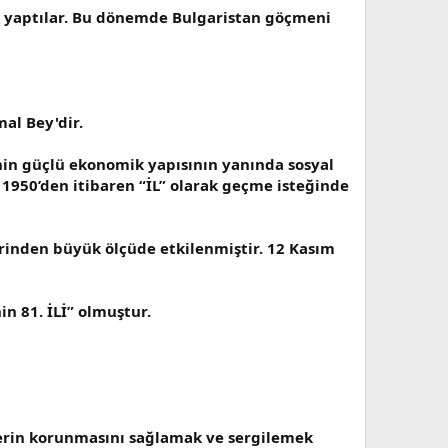
a yaptılar. Bu dönemde Bulgaristan göçmeni
al Bey'dir.
nin güçlü ekonomik yapısının yanında sosyal
a 1950’den itibaren “İL” olarak geçme isteğinde
inden büyük ölçüde etkilenmiştir. 12 Kasım
n 81. İLİ” olmuştur.
lerin korunmasını sağlamak ve sergilemek