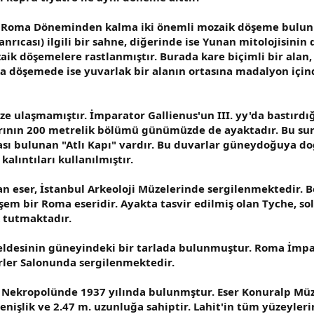
da Roma Döneminden kalma iki önemli mozaik döşeme bulun
anrıcası) ilgili bir sahne, diğerinde ise Yunan mitolojisini
k döşemelere rastlanmıştır. Burada kare biçimli bir alan,
şka döşemede ise yuvarlak bir alanın ortasına madalyon için
ulaşmamıştır. İmparator Gallienus'un III. yy'da bastırdığı
rlarının 200 metrelik bölümü günümüzde de ayaktadır. Bu 
sı bulunan "Atlı Kapı" vardır. Bu duvarlar güneydoğuya doğ
alıntıları kullanılmıştır.
n eser, İstanbul Arkeoloji Müzelerinde sergilenmektedir. Be
em bir Roma eseridir. Ayakta tasvir edilmiş olan Tyche, sol
 tutmaktadır.
eldesinin güneyindeki bir tarlada bulunmuştur. Roma İmpar
rler Salonunda sergilenmektedir.
ik Nekropolünde 1937 yılında bulunmştur. Eser Konuralp M
genişlik ve 2.47 m. uzunluğa sahiptir. Lahit'in tüm yüzeyle