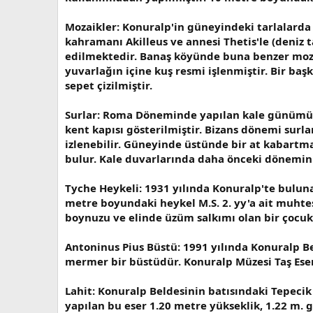
Mozaikler: Konuralp'in güneyindeki tarlalar
kahramanı Akilleus ve annesi Thetis'le (deniz t
edilmektedir. Banaş köyünde buna benzer mozai
yuvarlağın içine kuş resmi işlenmiştir. Bir ba
sepet çizilmiştir.
Surlar: Roma Döneminde yapılan kale günümüze 
kent kapısı gösterilmiştir. Bizans dönemi su
izlenebilir. Güneyinde üstünde bir at kabartma
bulur. Kale duvarlarında daha önceki dönemin k
Tyche Heykeli: 1931 yılında Konuralp'te buluna
metre boyundaki heykel M.S. 2. yy'a ait muhteş
boynuzu ve elinde üzüm salkımı olan bir çocuk
Antoninus Pius Büstü: 1991 yılında Konuralp B
mermer bir büstüdür. Konuralp Müzesi Taş Ese
Lahit: Konuralp Beldesinin batısındaki Tepec
yapılan bu eser 1.20 metre yükseklik, 1.22 m. 