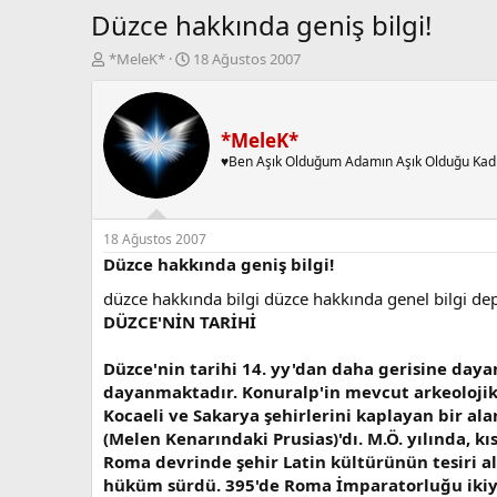
Düzce hakkında geniş bilgi!
K
B
*MeleK*
18 Ağustos 2007
o
a
n
ş
b
l
u
a
*MeleK*
y
n
♥Ben Aşık Olduğum Adamın Aşık Olduğu Kad
u
g
b
ı
a
ç
ş
t
18 Ağustos 2007
l
a
Düzce hakkında geniş bilgi!
a
r
düzce hakkında bilgi düzce hakkında genel bilgi depre
t
i
a
h
DÜZCE'NİN TARİHİ
n
i
Düzce'nin tarihi 14. yy'dan daha gerisine day
dayanmaktadır. Konuralp'in mevcut arkeolojik e
Kocaeli ve Sakarya şehirlerini kaplayan bir al
(Melen Kenarındaki Prusias)'dı. M.Ö. yılında, kı
Roma devrinde şehir Latin kültürünün tesiri al
hüküm sürdü. 395'de Roma İmparatorluğu ikiye