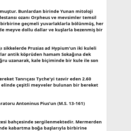
muştur. Bunlardan birinde Yunan mitoloji
n destansı ozanı Orpheus ve mevsimler temsil
 birbirine geçmeli yuvarlaklarla bölünmüş, her
de meyve dollu dallar ve kuşlarla bezenmiş bir
 sikkelerde Prusias ad Hypium'un iki kuleli
surlar antik köprüden hamam Sokağına dek
ru uzanarak, kale biçiminde bir kule ile son
reket Tanrıçası Tyche'yi tasvir eden 2.60
 elinde çeşitli meyveler bulunan bir bereket
atoru Antoninus Pius'un (M.S. 13-161)
üzesi bahçesinde sergilenmektedir. Mermerden
rinde kabartma boğa başlarıyla birbirine