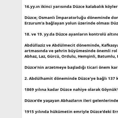
16.yy.ın ikinci yarısında Düzce kalabalık köyle
Düzce; Osmanlı İmparatorluğu döneminde donan
Erzurum'a bağlayan yolun üzerinde olması Düzc
18. ve 19. yy.da Düzce ayanların kontrolü altın
Abdüllaziz ve Abdülmecit döneminde, Kafkasy
artmasında ve şehrin büyümesinde önemli rol o
Abhaz, Laz, Gürcü, Ordulu, Hemşinli, Batumlu, H
Düzce'nin arzetmeye başladığı ticari önem karş
2. Abdülhamit döneminde Düzce'ye bağlı 137 kö
1869 yılına kadar Düzce nahiye olarak Göynük'
Düzce'de yaşayan Abhazların ileri gelenlerind
1915 yılında hükümetin emriyle Düzce'deki Erme