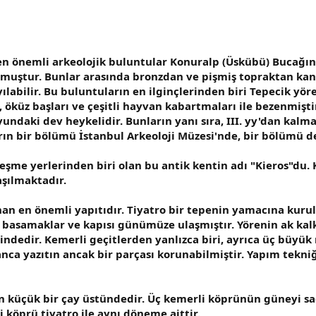
en önemli arkeolojik buluntular Konuralp (Üskübü) Bucağın
ştur. Bunlar arasında bronzdan ve pişmiş topraktan kandill
ılabilir. Bu buluntuların en ilginçlerinden biri Tepecik yö
, öküz başları ve çeşitli hayvan kabartmaları ile bezenmişt
yundaki dev heykelidir. Bunların yanı sıra, III. yy'dan kal
tların bir bölümü İstanbul Arkeoloji Müzesi'nde, bir bölümü
e yerlerinden biri olan bu antik kentin adı "Kieros"du. Kent
aşılmaktadır.
n en önemli yapıtıdır. Tiyatro bir tepenin yamacına kurulm
e basamaklar ve kapısı günümüze ulaşmıştır. Yörenin ak kalk
indedir. Kemerli geçitlerden yanlızca biri, ayrıca üç büyü
ca yazıtın ancak bir parçası korunabilmiştir. Yapım tekni
en küçük bir çay üstündedir. Üç kemerli köprünün güneyi s
köprü tiyatro ile aynı döneme aittir.