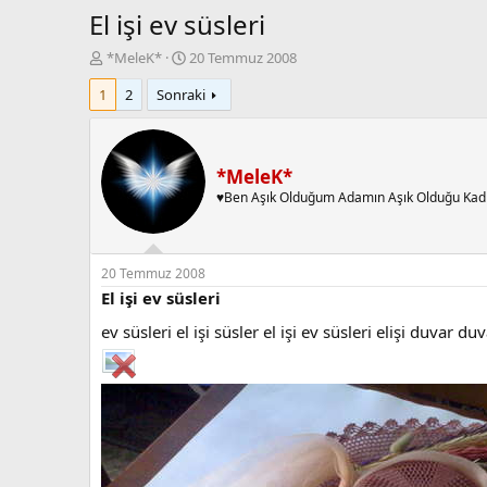
El işi ev süsleri
K
B
*MeleK*
20 Temmuz 2008
o
a
1
2
Sonraki
n
ş
b
l
u
a
y
n
u
g
*MeleK*
b
ı
♥Ben Aşık Olduğum Adamın Aşık Olduğu Kad
a
ç
ş
t
l
a
a
r
20 Temmuz 2008
t
i
El işi ev süsleri
a
h
ev süsleri el işi süsler el işi ev süsleri elişi duvar du
n
i