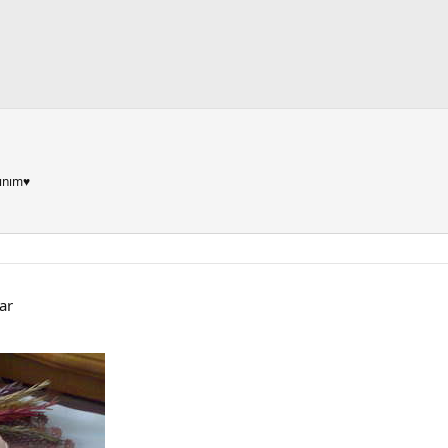
ınım♥
var