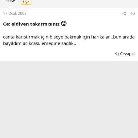
Üye
17 Ocak 2008
#5
🙂
Ce: eldiven takarmısınız
canta karıstırmak için,bıseye bakmak için harıkalar...bunlarada
bayıldım acıkcası..emegıne saglık..
Cevapla