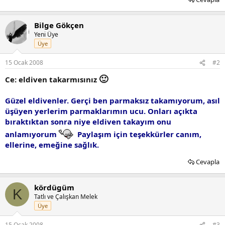
Bilge Gökçen
Yeni Üye
Üye
15 Ocak 2008
#2
🙂
Ce: eldiven takarmısınız
Güzel eldivenler. Gerçi ben parmaksız takamıyorum, asıl
üşüyen yerlerim parmaklarımın ucu. Onları açıkta
bıraktıktan sonra niye eldiven takayım onu
anlamıyorum
Paylaşım için teşekkürler canım,
ellerine, emeğine sağlık.
Cevapla
kördügüm
K
Tatlı ve Çalışkan Melek
Üye
15 Ocak 2008
#3