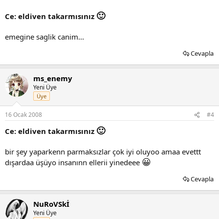
🙂
Ce: eldiven takarmısınız
emegine saglik canim...
Cevapla
ms_enemy
Yeni Üye
Üye
16 Ocak 2008
#4
🙂
Ce: eldiven takarmısınız
bir şey yaparkenn parmaksızlar çok iyi oluyoo amaa evettt
😀
dışardaa üşüyo insanınn ellerii yinedeee
Cevapla
NuRoVSkİ
Yeni Üye