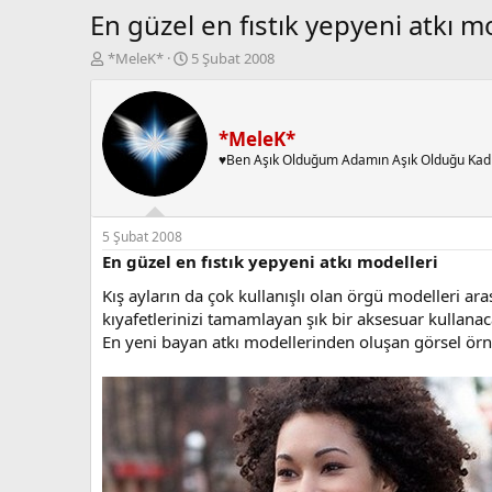
En güzel en fıstık yepyeni atkı m
K
B
*MeleK*
5 Şubat 2008
o
a
n
ş
b
l
u
a
*MeleK*
y
n
♥Ben Aşık Olduğum Adamın Aşık Olduğu Kad
u
g
b
ı
a
ç
ş
t
5 Şubat 2008
l
a
En güzel en fıstık yepyeni atkı modelleri
a
r
Kış ayların da çok kullanışlı olan örgü modelleri a
t
i
a
h
kıyafetlerinizi tamamlayan şık bir aksesuar kullanac
n
i
En yeni bayan atkı modellerinden oluşan görsel örn