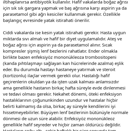
iltihaplanırsa antibiyotik kullanılır. Hafif vakalarda boğaz ağrısı
için sık sık gargara yapmak ve baş ağrısına karşı aspirin ya da
parasetamol gibi ağrı kesiciler kullanmak gerekir. Özellikle
başlangıç evresinde yatak istirahati önerilir.
Ciddi vakalarda ise kesin yatak istirahati gerekir. Hasta uygun
miktarda sıvı almalı ve hafif bir diyet uygulamalıdır. Ateş ve
boğaz ağrısı için aspirin ya da parasetamol alınır. Sıcak
kompresler şişmiş lenf bezlerini rahatlatır. Ender olmakla
birlikte bazen enfeksiyöz mononükleoza trombositopeni
(kanda pıhtılaşmayı sağlayan kan hücrelerinde azalma) eşlik
eder. Bu durumda hastayı hastaneye yatırmak ve steroit
(kortizonlu) ilaçlar vermek gerekli olur. Hastalığı hafif
geçirenlerin okuldan ya da işten uzak kalması anlamsızdır
ama genellikle hastanın birkaç hafta süreyle evde dinlenmesi
ve tedavi olması gerekir. Nekahet dönemi, öteki enfeksiyon
hastalıklarının çoğununkinden uzundur ve hastalar hiçbir
belirti kalmamış da olsa, birkaç ay süreyle kendilerini iyi
hissetmeyebilirler. Büyüyen lenf bezlerinin bütünüyle normale
dönmesi de uzun süre alabilir. Enfeksiyöz mononükleoz
genellikle hafif seyreder ve hiçbir zaman öldürücü değildir.
Hastaların çoğu altı - sekiz haftalık bir süre sonunda tam