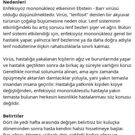
Nedenleri
Enfeksiyöz mononükleoz etkeninin Ebstein - Barr virüsü
olduğu düşünülmektedir. Virüs, "lenfosit" denilen bir akyuvar
türünün çoğalıp büyümesine neden olur. Lenf sisteminin
etkinliğindeki bu artış sonucu lenf bezleri şişer ve ağrır. Bütün
lenf sistemi etkilendiği için, enfeksiyöz mononükleoz genel bir
hastalık yapar, yalnızca lenf bezlerine ya da daha doğru adıyla
lenf nodüllerine ilişkin rahatsızlıklarla sınırlı kalmaz.
Virüs, hastalığa yakalanan kişilerin ağız ve burunlarında yaşar
ve hastalık geçtikten sonra da birkaç ay süreyle varlığını korur.
Genellikle normal solunumla alınan, ama aynı zamanda
öpüşmeyle aktarılan damlacıklar yoluyla, yani yakın temasla
insandan insana geçirilir. Hastalığa yatkınlık kişiden kişiye
değiştiğinden, enfeksiyöz mononükleozlu hastayla yakın
temasta bulunan herkesin kesinlikle hastalanması söz konusu
değildir.
Belirtiler
Dört ile yedi hafta arasında değişen belirtisiz bir kuluçka
döneminden sonra hasta kendini halsiz hissetmeye başlar.
Baş ağrısı, titreme, yüksek ateş, şiddetli boğaz ağrısı ve