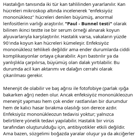
Hastalığın tanısında iki tür kan tahlilinden yararlanılır. Kan
hücreleri mikroskop altında incelenerek "enfeksiyöz
mononükleoz" hücreleri denilen büyümüş, anormal
lenfositlerin varlığı araştırılır.
"Paul - Bunnel testi"
olarak
bilinen ikinci testte ise bir serum örneği alınarak koyun
alyuvarlarıyla karşılaştırılır. Hastalık varsa, vakaların yüzde
90'ında koyun kan hücreleri kümeleşir. Enfeksiyöz
mononükleoz tehlikeli değildir ama ender durumlarda ciddi
komplikasyonlar ortaya çıkarabilir. Aşırı bastırılır ya da
yanlışlıkla çarpılırsa, büyümüş olan dalak yırtılabilir. Bu
durumda acil kan aktarımı ve dalağın cerrahi olarak
çıkarılması gerekir.
Menenjit de olabilir ve baş ağrısı ile fotofobiye (parlak ışığa
bakarken ağrı) neden olur. Ancak enfeksiyöz mononükleozun
menenjit yapması hem çok ender rastlanılan bir durumdur
hem de kalıcı hasar bırakma olasılığı son derece azdır.
Enfeksiyöz mononükleozun tedavisi yoktur; yalnızca
belirtilere yönelik tedavi yapılabilir. Hastalık bir virüs
tarafından oluşturulduğu için, antibiyotikler etkili değildir.
Ama bazen, sözgelimi boğazda yaralar oluşur ya da akciğerler