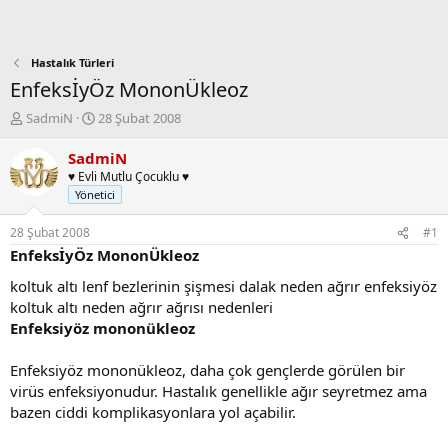
Hastalık Türleri
EnfeksİyÖz MononÜkleoz
K
B
SadmiN
28 Şubat 2008
o
a
n
ş
SadmiN
b
l
♥ Evli Mutlu Çocuklu ♥
u
a
Yönetici
y
n
u
g
28 Şubat 2008
#1
b
ı
EnfeksİyÖz MononÜkleoz
a
ç
ş
t
koltuk altı lenf bezlerinin şişmesi dalak neden ağrır enfeksiyöz
l
a
koltuk altı neden ağrır ağrısı nedenleri
a
r
Enfeksiyöz mononükleoz
t
i
a
h
Enfeksiyöz mononükleoz, daha çok gençlerde görülen bir
n
i
virüs enfeksiyonudur. Hastalık genellikle ağır seyretmez ama
bazen ciddi komplikasyonlara yol açabilir.