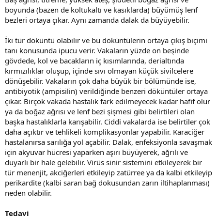
boyunda (bazen de koltukaltı ve kasıklarda) büyümüş lenf
bezleri ortaya çıkar. Aynı zamanda dalak da büyüyebilir.
İki tür döküntü olabilir ve bu döküntülerin ortaya çıkış biçimi
tanı konusunda ipucu verir. Vakaların yüzde on beşinde
gövdede, kol ve bacakların iç kısımlarında, derialtında
kırmızılıklar oluşup, içinde sıvı olmayan küçük sivilcelere
dönüşebilir. Vakaların çok daha büyük bir bölümünde ise,
antibiyotik (ampisilin) verildiğinde benzeri döküntüler ortaya
çıkar. Birçok vakada hastalık fark edilmeyecek kadar hafif olur
ya da boğaz ağrısı ve lenf bezi şişmesi gibi belirtileri olan
başka hastalıklarla karışabilir. Ciddi vakalarda ise belirtiler çok
daha açıktır ve tehlikeli komplikasyonlar yapabilir. Karaciğer
hastalanırsa sarılığa yol açabilir. Dalak, enfeksiyonla savaşmak
için akyuvar hücresi yaparken aşırı büyüyerek, ağrılı ve
duyarlı bir hale gelebilir. Virüs sinir sistemini etkileyerek bir
tür menenjit, akciğerleri etkileyip zatürree ya da kalbi etkileyip
perikardite (kalbi saran bağ dokusundan zarın iltihaplanması)
neden olabilir.
Tedavi