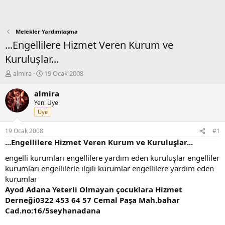
Melekler Yardımlaşma
...Engellilere Hizmet Veren Kurum ve
Kuruluşlar...
K
B
almira
19 Ocak 2008
o
a
n
ş
almira
b
l
Yeni Üye
u
a
Üye
y
n
u
g
19 Ocak 2008
#1
b
ı
...Engellilere Hizmet Veren Kurum ve Kuruluşlar...
a
ç
ş
t
engelli kurumları engellilere yardım eden kuruluşlar engelliler
l
a
kurumları engellilerle ilgili kurumlar engellilere yardım eden
a
r
kurumlar
t
i
Ayod Adana Yeterli Olmayan çocuklara Hizmet
a
h
Derneği0322 453 64 57 Cemal Paşa Mah.bahar
n
i
Cad.no:16/5seyhanadana