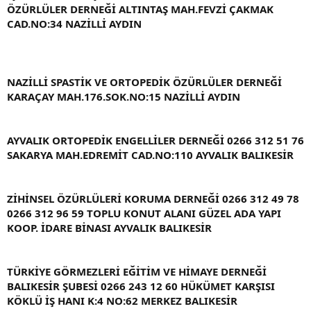
ÖZÜRLÜLER DERNEĞİ ALTINTAŞ MAH.FEVZİ ÇAKMAK
CAD.NO:34 NAZİLLİ AYDIN
NAZİLLİ SPASTİK VE ORTOPEDİK ÖZÜRLÜLER DERNEĞİ
KARAÇAY MAH.176.SOK.NO:15 NAZİLLİ AYDIN
AYVALIK ORTOPEDİK ENGELLİLER DERNEĞİ 0266 312 51 76
SAKARYA MAH.EDREMİT CAD.NO:110 AYVALIK BALIKESİR
ZİHİNSEL ÖZÜRLÜLERİ KORUMA DERNEĞİ 0266 312 49 78
0266 312 96 59 TOPLU KONUT ALANI GÜZEL ADA YAPI
KOOP. İDARE BİNASI AYVALIK BALIKESİR
TÜRKİYE GÖRMEZLERİ EĞİTİM VE HİMAYE DERNEĞİ
BALIKESİR ŞUBESİ 0266 243 12 60 HÜKÜMET KARŞISI
KÖKLÜ İŞ HANI K:4 NO:62 MERKEZ BALIKESİR