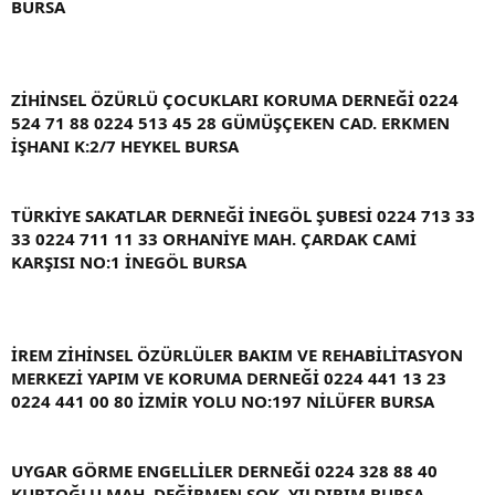
BURSA
ZİHİNSEL ÖZÜRLÜ ÇOCUKLARI KORUMA DERNEĞİ 0224
524 71 88 0224 513 45 28 GÜMÜŞÇEKEN CAD. ERKMEN
İŞHANI K:2/7 HEYKEL BURSA
TÜRKİYE SAKATLAR DERNEĞİ İNEGÖL ŞUBESİ 0224 713 33
33 0224 711 11 33 ORHANİYE MAH. ÇARDAK CAMİ
KARŞISI NO:1 İNEGÖL BURSA
İREM ZİHİNSEL ÖZÜRLÜLER BAKIM VE REHABİLİTASYON
MERKEZİ YAPIM VE KORUMA DERNEĞİ 0224 441 13 23
0224 441 00 80 İZMİR YOLU NO:197 NİLÜFER BURSA
UYGAR GÖRME ENGELLİLER DERNEĞİ 0224 328 88 40
KURTOĞLU MAH. DEĞİRMEN SOK. YILDIRIM BURSA