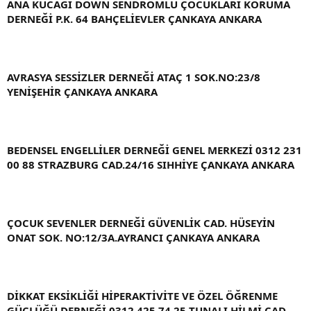
ANA KUCAĞI DOWN SENDROMLU ÇOCUKLARI KORUMA
DERNEĞİ P.K. 64 BAHÇELİEVLER ÇANKAYA ANKARA
AVRASYA SESSİZLER DERNEĞİ ATAÇ 1 SOK.NO:23/8
YENİŞEHİR ÇANKAYA ANKARA
BEDENSEL ENGELLİLER DERNEĞİ GENEL MERKEZİ 0312 231
00 88 STRAZBURG CAD.24/16 SIHHİYE ÇANKAYA ANKARA
ÇOCUK SEVENLER DERNEĞİ GÜVENLİK CAD. HÜSEYİN
ONAT SOK. NO:12/3A.AYRANCI ÇANKAYA ANKARA
DİKKAT EKSİKLİĞİ HİPERAKTİVİTE VE ÖZEL ÖĞRENME
GÜÇLÜĞÜ DERNEĞİ 0312 425 74 25 TUNALI HİLMİ CAD.