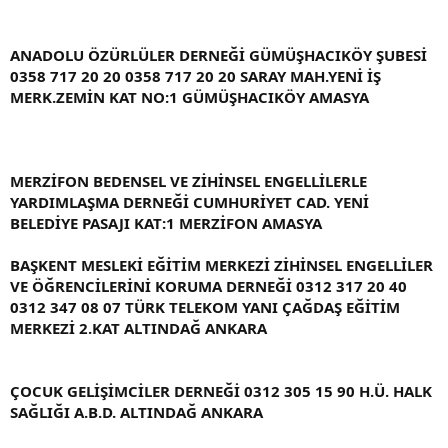
ANADOLU ÖZÜRLÜLER DERNEĞİ GÜMÜŞHACIKÖY ŞUBESİ
0358 717 20 20 0358 717 20 20 SARAY MAH.YENİ İŞ
MERK.ZEMİN KAT NO:1 GÜMÜŞHACIKÖY AMASYA
MERZİFON BEDENSEL VE ZİHİNSEL ENGELLİLERLE
YARDIMLAŞMA DERNEĞİ CUMHURİYET CAD. YENİ
BELEDİYE PASAJI KAT:1 MERZİFON AMASYA
BAŞKENT MESLEKİ EĞİTİM MERKEZİ ZİHİNSEL ENGELLİLER
VE ÖĞRENCİLERİNİ KORUMA DERNEĞİ 0312 317 20 40
0312 347 08 07 TÜRK TELEKOM YANI ÇAĞDAŞ EĞİTİM
MERKEZİ 2.KAT ALTINDAĞ ANKARA
ÇOCUK GELİŞİMCİLER DERNEĞİ 0312 305 15 90 H.Ü. HALK
SAĞLIĞI A.B.D. ALTINDAĞ ANKARA