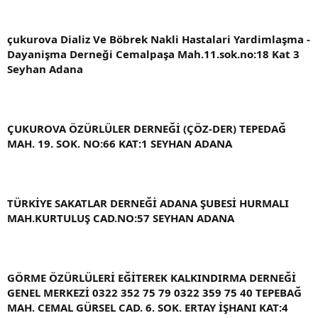
çukurova Dializ Ve Böbrek Nakli Hastalari Yardimlaşma -
Dayanişma Derneği Cemalpaşa Mah.11.sok.no:18 Kat 3
Seyhan Adana
ÇUKUROVA ÖZÜRLÜLER DERNEĞİ (ÇÖZ-DER) TEPEDAĞ
MAH. 19. SOK. NO:66 KAT:1 SEYHAN ADANA
TÜRKİYE SAKATLAR DERNEĞİ ADANA ŞUBESİ HURMALI
MAH.KURTULUŞ CAD.NO:57 SEYHAN ADANA
GÖRME ÖZÜRLÜLERİ EĞİTEREK KALKINDIRMA DERNEĞİ
GENEL MERKEZİ 0322 352 75 79 0322 359 75 40 TEPEBAĞ
MAH. CEMAL GÜRSEL CAD. 6. SOK. ERTAY İŞHANI KAT:4