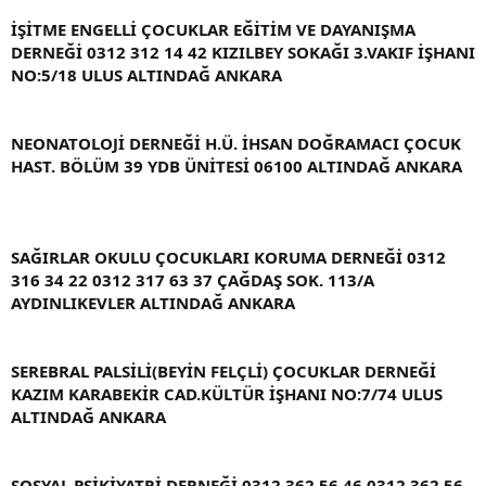
İŞİTME ENGELLİ ÇOCUKLAR EĞİTİM VE DAYANIŞMA
DERNEĞİ 0312 312 14 42 KIZILBEY SOKAĞI 3.VAKIF İŞHANI
NO:5/18 ULUS ALTINDAĞ ANKARA
NEONATOLOJİ DERNEĞİ H.Ü. İHSAN DOĞRAMACI ÇOCUK
HAST. BÖLÜM 39 YDB ÜNİTESİ 06100 ALTINDAĞ ANKARA
SAĞIRLAR OKULU ÇOCUKLARI KORUMA DERNEĞİ 0312
316 34 22 0312 317 63 37 ÇAĞDAŞ SOK. 113/A
AYDINLIKEVLER ALTINDAĞ ANKARA
SEREBRAL PALSİLİ(BEYİN FELÇLİ) ÇOCUKLAR DERNEĞİ
KAZIM KARABEKİR CAD.KÜLTÜR İŞHANI NO:7/74 ULUS
ALTINDAĞ ANKARA
SOSYAL PSİKİYATRİ DERNEĞİ 0312 362 56 46 0312 362 56