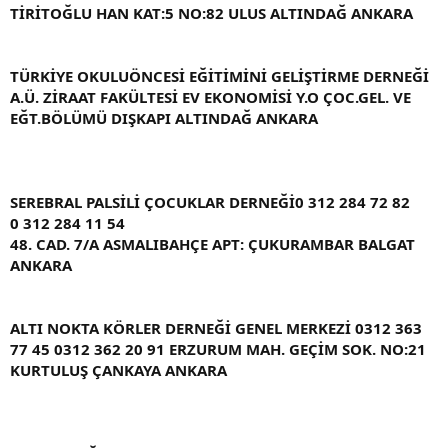
TİRİTOĞLU HAN KAT:5 NO:82 ULUS ALTINDAĞ ANKARA
TÜRKİYE OKULUÖNCESİ EĞİTİMİNİ GELİŞTİRME DERNEĞİ
A.Ü. ZİRAAT FAKÜLTESİ EV EKONOMİSİ Y.O ÇOC.GEL. VE
EĞT.BÖLÜMÜ DIŞKAPI ALTINDAĞ ANKARA
SEREBRAL PALSİLİ ÇOCUKLAR DERNEĞİ0 312 284 72 82
0 312 284 11 54
48. CAD. 7/A ASMALIBAHÇE APT: ÇUKURAMBAR BALGAT
ANKARA
ALTI NOKTA KÖRLER DERNEĞİ GENEL MERKEZİ 0312 363
77 45 0312 362 20 91 ERZURUM MAH. GEÇİM SOK. NO:21
KURTULUŞ ÇANKAYA ANKARA