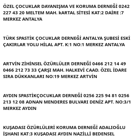
ÖZEL ÇOCUKLAR DAYANIŞMA VE KORUMA DERNEĞİ 0242
227 43 20 MELTEM MAH. kARTAL SİTESİ KAT:2 DAİRE :7
MERKEZ ANTALYA
TÜRK SPASTİK ÇOCUKLAR DERNEĞİ ANTALYA ŞUBESİ ESKİ
ÇAKIRLAR YOLU HİLAL APT. K:1 NO:1 MERKEZ ANTALYA
ARTVİN ZİHİNSEL ÖZÜRLÜLER DERNEĞİ 0466 212 14 49
0466 212 73 33 ÇARŞI MAH. HALKEVİ CAAD. ÖZEL İDARE
SIRA DÜKKANLARI NO:19 MERKEZ ARTVİN
AYDIN SPASTİKÇOCUKLAR DERNEĞİ 0256 225 94 81 0256
213 12 08 ADNAN MENDERES BULVARI DENİZ APT. NO:3/1
MERKEZ AYDIN
KUŞADASI ÖZÜRLÜLERİ KORUMA DERNEĞİ ADALIOĞLU
İŞHANI KAT:3 KUŞADASI AYDIN NAZİLLİ BEDENSEL