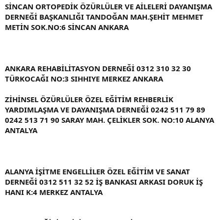
SİNCAN ORTOPEDİK ÖZÜRLÜLER VE AİLELERİ DAYANIŞMA
DERNEĞİ BAŞKANLIĞI TANDOĞAN MAH.ŞEHİT MEHMET
METİN SOK.NO:6 SİNCAN ANKARA
ANKARA REHABİLİTASYON DERNEĞİ 0312 310 32 30
TÜRKOCAĞI NO:3 SIHHIYE MERKEZ ANKARA
ZİHİNSEL ÖZÜRLÜLER ÖZEL EĞİTİM REHBERLİK
YARDIMLAŞMA VE DAYANIŞMA DERNEĞİ 0242 511 79 89
0242 513 71 90 SARAY MAH. ÇELİKLER SOK. NO:10 ALANYA
ANTALYA
ALANYA İŞİTME ENGELLİLER ÖZEL EĞİTİM VE SANAT
DERNEĞİ 0312 511 32 52 İŞ BANKASI ARKASI DORUK İŞ
HANI K:4 MERKEZ ANTALYA