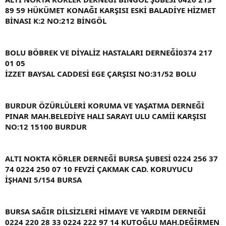
89 59 HÜKÜMET KONAĞI KARŞISI ESKİ BALADİYE HİZMET
BİNASI K:2 NO:212 BİNGÖL
BOLU BÖBREK VE DİYALİZ HASTALARI DERNEĞİ0374 217
01 05
İZZET BAYSAL CADDESİ EGE ÇARŞISI NO:31/52 BOLU
BURDUR ÖZÜRLÜLERİ KORUMA VE YAŞATMA DERNEĞİ
PINAR MAH.BELEDİYE HALI SARAYI ULU CAMİİ KARŞISI
NO:12 15100 BURDUR
ALTI NOKTA KÖRLER DERNEĞİ BURSA ŞUBESİ 0224 256 37
74 0224 250 07 10 FEVZİ ÇAKMAK CAD. KORUYUCU
İŞHANI 5/154 BURSA
BURSA SAĞIR DİLSİZLERİ HİMAYE VE YARDIM DERNEĞİ
0224 220 28 33 0224 222 97 14 KUTOĞLU MAH.DEĞİRMEN