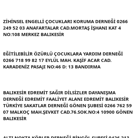
ZİHİNSEL ENGELLİ ÇOCUKLARI KORUMA DERNEĞİ 0266
249 52 03 ANAFARTALAR CAD.MORTAŞ İŞHANI KAT 4
NO:108 MERKEZ BALIKESİR
EĞİTİLEBİLİR ÖZÜRLÜ ÇOCUKLARA YARDIM DERNEĞİ
0266 718 99 82 17 EYLÜL MAH. KAŞİF ACAR CAD.
KARADENİZ PASAJI NO:46 D: 13 BANDIRMA
BALIKESİR EDREMİT SAĞIR DİLSİZLER DAYANIŞMA
DERNEĞİ EDREMİT FAALİYET ALANI EDREMİT BALIKESİR
TÜRKİYE SAKATLAR DERNEĞİ GÖNEN ŞUBESİ 0266 762 59
07 MALKOÇ MAH.ŞEVKET CAD.76.SOK.NO:4 10900 GÖNEN
BALIKESİR
ALTI NOKTA KÖRLER DERNEĞİ BİNGÖL ŞUBESİ 0426 213