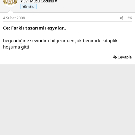
♥ Evli Mutlu Çocuklu ♥
Yönetici
4 Şubat 2008
#6
Ce: Farklı tasarımlı eşyalar..
begendiğine sevindim bilgecim.ençok benimde kitaplık
hoşuma gitti
Cevapla