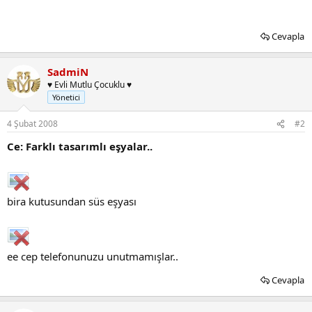
Cevapla
SadmiN
♥ Evli Mutlu Çocuklu ♥
Yönetici
4 Şubat 2008
#2
Ce: Farklı tasarımlı eşyalar..
bira kutusundan süs eşyası
ee cep telefonunuzu unutmamışlar..
Cevapla