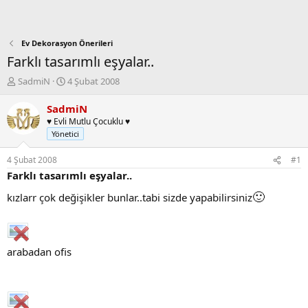
Ev Dekorasyon Önerileri
Farklı tasarımlı eşyalar..
K
B
SadmiN
4 Şubat 2008
o
a
n
ş
SadmiN
b
l
♥ Evli Mutlu Çocuklu ♥
u
a
Yönetici
y
n
u
g
4 Şubat 2008
#1
b
ı
Farklı tasarımlı eşyalar..
a
ç
ş
t
🙂
kızlarr çok değişikler bunlar..tabi sizde yapabilirsiniz
l
a
a
r
t
i
a
h
arabadan ofis
n
i