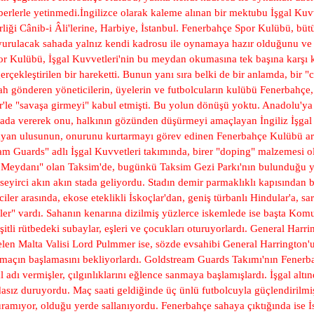
haberlerle yetinmedi.İngilizce olarak kaleme alınan bir mektubu İşgal K
rliği Cânib-i Âli'lerine, Harbiye, İstanbul. Fenerbahçe Spor Kulübü, bü
rulacak sahada yalnız kendi kadrosu ile oynamaya hazır olduğunu ve ce
or Kulübü, İşgal Kuvvetleri'nin bu meydan okumasına tek başına karşı 
rçekleştirilen bir hareketti. Bunun yanı sıra belki de bir anlamda, bir 
 gönderen yöneticilerin, üyelerin ve futbolcuların kulübü Fenerbahçe, b
zler'le "savaşa girmeyi" kabul etmişti. Bu yolun dönüşü yoktu. Anadolu'ya 
da vererek onu, halkının gözünden düşürmeyi amaçlayan İngiliz İşgal Ku
lmayan ulusunun, onurunu kurtarmayı görev edinen Fenerbahçe Kulübü ara
eam Guards" adlı İşgal Kuvvetleri takımında, birer "doping" malzemesi o
sı Meydanı" olan Taksim'de, bugünkü Taksim Gezi Parkı'nın bulunduğu ye
seyirci akın akın stada geliyordu. Stadın demir parmaklıklı kapısından bi
er arasında, ekose eteklikli İskoçlar'dan, geniş türbanlı Hindular'a, sar
lizler" vardı. Sahanın kenarına dizilmiş yüzlerce iskemlede ise başta Ko
şitli rütbedeki subaylar, eşleri ve çocukları oturuyorlardı. General Harr
 gelen Malta Valisi Lord Pulmmer ise, sözde evsahibi General Harrington'
e maçın başlamasını bekliyorlardı. Goldstream Guards Takımı'nın Fenerba
l adı vermişler, çılgınlıklarını eğlence sanmaya başlamışlardı. İşgal altı
dasız duruyordu. Maç saati geldiğinde üç ünlü futbolcuyla güçlendirilmi
ramıyor, olduğu yerde sallanıyordu. Fenerbahçe sahaya çıktığında ise İst