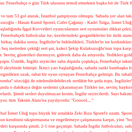
nlar. Fenerbahçe o gün Türk ulusunu temsil etmekten başka bir de Türk fu
n ve tam 53 gol atarak, İstanbul şampiyonu olmuştu. Sahada yer alan ta
ızoğlu - Hasan Kamil Sporel, Cafer Çağatay - Kadri Tulga, İsmet Uluğ,
şladığında İşgal Kuvvetleri oyuncularının sert oynamaları dikkat çekti.
 Fenerbahçeli futbolcular ise, üzerlerindeki gerginliklerini bir türlü ata
birkaç dakika sonra, İngilizler'in bekledikleri, Türkler'in ise korktuklar
n beş metreden çektiği sert şut, kaleci Şekip Kulaksızoğlu'nun topa kar
iler. Sevinç gösterileri durmuyor, giderek daha da artıyordu. Yedikleri 
aptı. Üstelik, İngiliz seyirciler saha dışında çoştukça, Fenerbahçe takım
 aleyhinde bitmişti. İkinci yarı başladığında, sahada sanki bambaşka bi
erginlikten uzak, rahat bir oyun oynayan Fenerbahçe gelmişti. Bu rahatl
"bomba" sözcüğü ile nitelendirilebilecek sertlikte bir şutla topu, İngiliz
ışında o dakikaya değin seslerini çıkaramayan Türkler ise, sevinç haykırış
orlardı. Şimdi sesleri duyulmayan kesim, İngiliz seyircilerdi. Sayı bakı
aşıyor, tüm Taksim Alanı'na yayılıyordu: "Gooool...."
af İsmet Uluğ topu büyük bir ustalıkla Zeki Rıza Sporel'e uzattı. Sporel
n kendisini sıkıştırmasına ve engellemeye çalışmasına karşın, yine "bomb
eri karşısında şimdi, 2-1 öne geçmişti. Sahada İngiliz futbolcuları, saha