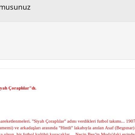
ormusunuz
yah Çoraplılar"dı.
eketlenmeleri. "Siyah Çoraplılar" adını verdikleri futbol takımı... 19
emi) ve arkadaşları arasında "Hintli" lakabıyla anılan Asaf (Beşpınar) 
sa olsun, bir futbol kulübü kuracaklar.... Necip Bey'in Moda'daki evinde 