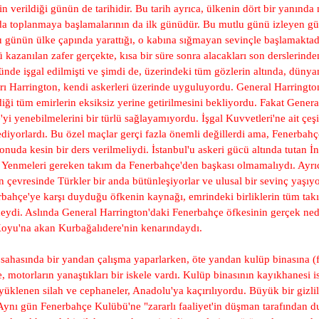
 verildiği günün de tarihidir. Bu tarih ayrıca, ülkenin dört bir yanında 
nda toplanmaya başlamalarının da ilk günüdür. Bu mutlu günü izleyen g
tlu günün ülke çapında yarattığı, o kabına sığmayan sevinçle başlamaktad
azanılan zafer gerçekte, kısa bir süre sonra alacakları son derslerinden 
e işgal edilmişti ve şimdi de, üzerindeki tüm gözlerin altında, dünyanı
rı Harrington, kendi askerleri üzerinde uyguluyordu. General Harrington
diği tüm emirlerin eksiksiz yerine getirilmesini bekliyordu. Fakat Gener
yi yenebilmelerini bir türlü sağlayamıyordu. İşgal Kuvvetleri'ne ait çeşit
ediyorlardı. Bu özel maçlar gerçi fazla önemli değillerdi ama, Fenerbahç
da kesin bir ders verilmeliydi. İstanbul'u askeri gücü altında tutan İngi
r. Yenmeleri gereken takım da Fenerbahçe'den başkası olmamalıydı. Ayrıc
n çevresinde Türkler bir anda bütünleşiyorlar ve ulusal bir sevinç yaşıy
bahçe'ye karşı duyduğu öfkenin kaynağı, emrindeki birliklerin tüm tak
deydi. Aslında General Harrington'daki Fenerbahçe öfkesinin gerçek nede
Koyu'na akan Kurbağalıdere'nin kenarındaydı.
sahasında bir yandan çalışma yaparlarken, öte yandan kulüp binasına (fo
 motorların yanaştıkları bir iskele vardı. Kulüp binasının kayıkhanesi i
klenen silah ve cephaneler, Anadolu'ya kaçırılıyordu. Büyük bir gizlilik
 Aynı gün Fenerbahçe Kulübü'ne "zararlı faaliyet'in düşman tarafından