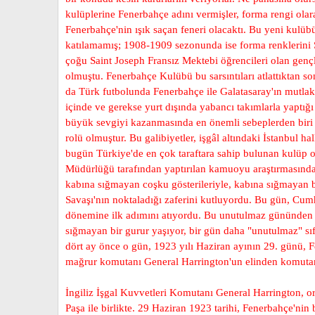
kulüplerine Fenerbahçe adını vermişler, forma rengi olar
Fenerbahçe'nin ışık saçan feneri olacaktı. Bu yeni kulü
katılamamış; 1908-1909 sezonunda ise forma renklerini Sa
çoğu Saint Joseph Fransız Mektebi öğrencileri olan genç
olmuştu. Fenerbahçe Kulübü bu sarsıntıları atlattıktan
da Türk futbolunda Fenerbahçe ile Galatasaray'ın mutlak ü
içinde ve gerekse yurt dışında yabancı takımlarla yaptığı
büyük sevgiyi kazanmasında en önemli sebeplerden biri d
rolü olmuştur. Bu galibiyetler, işgâl altındaki İstanbul 
bugün Türkiye'de en çok taraftara sahip bulunan kulüp ol
Müdürlüğü tarafından yaptırılan kamuoyu araştırmasında 
kabına sığmayan coşku gösterileriyle, kabına sığmayan bi
Savaşı'nın noktaladığı zaferini kutluyordu. Bu gün, Cum
dönemine ilk adımını atıyordu. Bu unutulmaz gününden t
sığmayan bir gurur yaşıyor, bir gün daha "unutulmaz" sı
dört ay önce o gün, 1923 yılı Haziran ayının 29. günü, Fe
mağrur komutanı General Harrington'un elinden komuta
İngiliz İşgal Kuvvetleri Komutanı General Harrington, 
Paşa ile birlikte. 29 Haziran 1923 tarihi, Fenerbahçe'nin