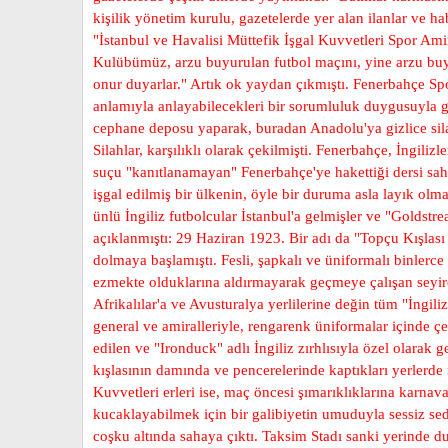
kişilik yönetim kurulu, gazetelerde yer alan ilanlar ve 
"İstanbul ve Havalisi Müttefik İşgal Kuvvetleri Spor Ami
Kulübümüz, arzu buyurulan futbol maçını, yine arzu buyu
onur duyarlar." Artık ok yaydan çıkmıştı. Fenerbahçe Sp
anlamıyla anlayabilecekleri bir sorumluluk duygusuyla ge
cephane deposu yaparak, buradan Anadolu'ya gizlice silah
Silahlar, karşılıklı olarak çekilmişti. Fenerbahçe, İngili
suçu "kanıtlanamayan" Fenerbahçe'ye hakettiği dersi saha
işgal edilmiş bir ülkenin, öyle bir duruma asla layık o
ünlü İngiliz futbolcular İstanbul'a gelmişler ve "Goldstr
açıklanmıştı: 29 Haziran 1923. Bir adı da "Topçu Kışla
dolmaya başlamıştı. Fesli, şapkalı ve üniformalı binlerce 
ezmekte olduklarına aldırmayarak geçmeye çalışan seyircil
Afrikalılar'a ve Avusturalya yerlilerine değin tüm "İngi
general ve amiralleriyle, rengarenk üniformalar içinde çe
edilen ve "Ironduck" adlı İngiliz zırhlısıyla özel olarak
kışlasının damında ve pencerelerinde kaptıkları yerlerd
Kuvvetleri erleri ise, maç öncesi şımarıklıklarına karnava
kucaklayabilmek için bir galibiyetin umuduyla sessiz se
coşku altında sahaya çıktı. Taksim Stadı sanki yerinde du