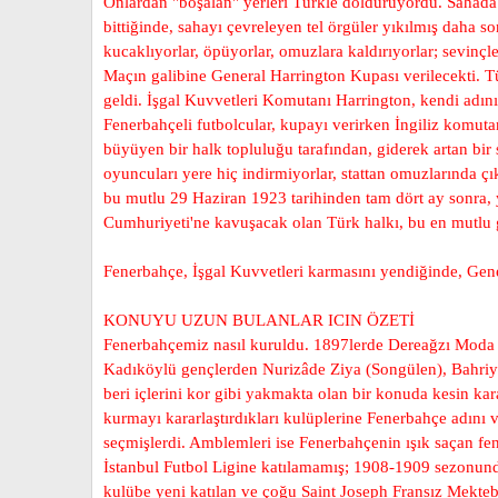
Onlardan "boşalan" yerleri Türkle dolduruyordu. Sahada 
bittiğinde, sahayı çevreleyen tel örgüler yıkılmış daha so
kucaklıyorlar, öpüyorlar, omuzlara kaldırıyorlar; sevinçl
Maçın galibine General Harrington Kupası verilecekti. T
geldi. İşgal Kuvvetleri Komutanı Harrington, kendi adını
Fenerbahçeli futbolcular, kupayı verirken İngiliz komutanı
büyüyen bir halk topluluğu tarafından, giderek artan bir
oyuncuları yere hiç indirmiyorlar, stattan omuzlarında çı
bu mutlu 29 Haziran 1923 tarihinden tam dört ay sonra,
Cumhuriyeti'ne kavuşacak olan Türk halkı, bu en mutlu 
Fenerbahçe, İşgal Kuvvetleri karmasını yendiğinde, Gene
KONUYU UZUN BULANLAR ICIN ÖZETİ
Fenerbahçemiz nasıl kuruldu. 1897lerde Dereağzı Moda böl
Kadıköylü gençlerden Nurizâde Ziya (Songülen), Bahriye
beri içlerini kor gibi yakmakta olan bir konuda kesin kar
kurmayı kararlaştırdıkları kulüplerine Fenerbahçe adını 
seçmişlerdi. Amblemleri ise Fenerbahçenin ışık saçan fe
İstanbul Futbol Ligine katılamamış; 1908-1909 sezonunda 
kulübe yeni katılan ve çoğu Saint Joseph Fransız Mekteb