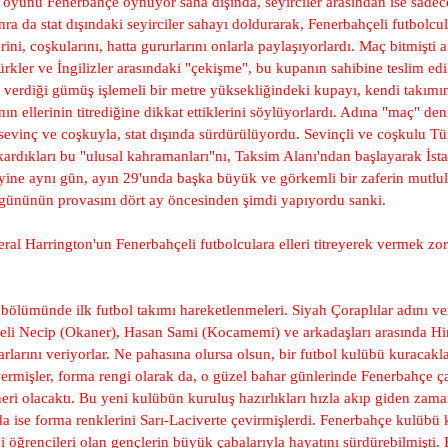
oyunu Fenerbahçe oynuyor saha dışında, seyirciler arasından ise sadec
nra da stat dışındaki seyirciler sahayı doldurarak, Fenerbahçeli futbolcu
erini, coşkularını, hatta gururlarını onlarla paylaşıyorlardı. Maç bitmiş
ürkler ve İngilizler arasındaki "çekişme", bu kupanın sahibine teslim e
 verdiği gümüş işlemeli bir metre yüksekliğindeki kupayı, kendi takımın
n ellerinin titrediğine dikkat ettiklerini söylüyorlardı. Adına "maç" deni
 sevinç ve coşkuyla, stat dışında sürdürülüyordu. Sevinçli ve coşkulu Tü
kardıkları bu "ulusal kahramanları"nı, Taksim Alanı'ndan başlayarak İsta
 yine aynı gün, ayın 29'unda başka büyük ve görkemli bir zaferin mutl
gününün provasını dört ay öncesinden şimdi yapıyordu sanki.
ral Harrington'un Fenerbahçeli futbolculara elleri titreyerek vermek zo
ümünde ilk futbol takımı hareketlenmeleri. Siyah Çoraplılar adını verdi
li Necip (Okaner), Hasan Sami (Kocamemi) ve arkadaşları arasında Hint
arlarını veriyorlar. Ne pahasına olursa olsun, bir futbol kulübü kuracak
vermişler, forma rengi olarak da, o güzel bahar günlerinde Fenerbahçe ça
neri olacaktı. Bu yeni kulübün kuruluş hazırlıkları hızla akıp giden z
ise forma renklerini Sarı-Laciverte çevirmişlerdi. Fenerbahçe kulübü k
i öğrencileri olan gençlerin büyük çabalarıyla hayatını sürdürebilmişti