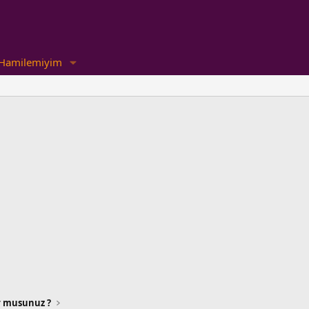
Hamilemiyim
or musunuz ?