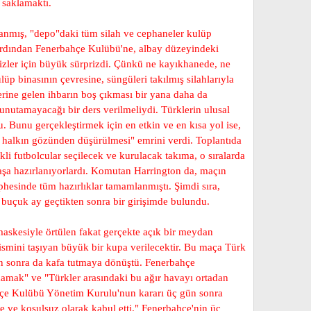
 saklamaktı.
anmış, "depo"daki tüm silah ve cephaneler kulüp
n ardından Fenerbahçe Kulübü'ne, albay düzeyindeki
ilizler için büyük sürprizdi. Çünkü ne kayıkhanede, ne
p binasının çevresine, süngüleri takılmış silahlarıyla
ilerine gelen ihbarın boş çıkması bir yana daha da
nutamayacağı bir ders verilmeliydi. Türklerin ulusal
 Bunu gerçekleştirmek için en etkin ve en kısa yol ise,
ün halkın gözünden düşürülmesi" emrini verdi. Toplantıda
kli futbolcular seçilecek ve kurulacak takıma, o sıralarda
avaşa hazırlanıyorlardı. Komutan Harrington da, maçın
phesinde tüm hazırlıklar tamamlanmıştı. Şimdi sıra,
 buçuk ay geçtikten sonra bir girişimde bulundu.
askesiyle örtülen fakat gerçekte açık bir meydan
smini taşıyan büyük bir kupa verilecektir. Bu maça Türk
ndan sonra da kafa tutmaya dönüştü. Fenerbahçe
mak" ve "Türkler arasındaki bu ağır havayı ortadan
bahçe Kulübü Yönetim Kurulu'nun kararı üç gün sonra
re ve koşulsuz olarak kabul etti." Fenerbahçe'nin üç