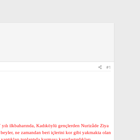
#1
07 yılı ilkbaharında, Kadıköylü gençlerden Nurizâde Ziya
beyler, ne zamandan beri içlerini kor gibi yakmakta olan
yaptıkları toplantıda kurmayı kararlaştırdıkları