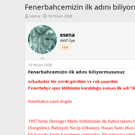
Fenerbahcemizin ilk adını biliy
K
B
esena
16 Nisan 2008
o
a
n
ş
b
l
esena
u
a
Aktif Üye
y
n
Üye
u
g
b
ı
a
ç
ş
t
16 Nisan 2008
l
a
Fenerbahcemizin ilk adını biliyormusunuz
a
r
t
i
arkadaslar bir yerde gördüm ve cok şaşırdım
a
h
Fenerbehçe spor klübünün kurulduğu zaman ilk adı"Si
n
i
fenerbahce nasıl dogdu
1897'lerde Dereağzı Moda bölümünde ilk futbol takımı har
(Songülen), Bahriyeli Necip (Okaner), Hasan Sami (Kocam
bir konuda kesin kararlarını veriyorlar. Ne pahasına olur