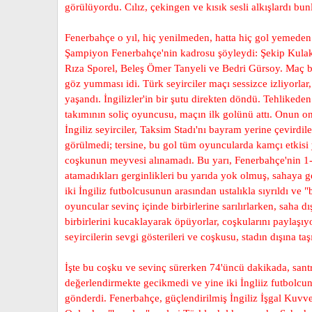
görülüyordu. Cılız, çekingen ve kısık sesli alkışlardı bu
Fenerbahçe o yıl, hiç yenilmeden, hatta hiç gol yemede
Şampiyon Fenerbahçe'nin kadrosu şöyleydi: Şekip Kulaks
Rıza Sporel, Beleş Ömer Tanyeli ve Bedri Gürsoy. Maç ba
göz yumması idi. Türk seyirciler maçı sessizce izliyorlar,
yaşandı. İngilizler'in bir şutu direkten döndü. Tehlikeden 
takımının soliç oyuncusu, maçın ilk golünü attı. Onun o
İngiliz seyirciler, Taksim Stadı'nı bayram yerine çevird
görülmedi; tersine, bu gol tüm oyuncularda kamçı etkisi y
coşkunun meyvesi alınamadı. Bu yarı, Fenerbahçe'nin 1-0
atamadıkları gerginlikleri bu yarıda yok olmuş, sahaya g
iki İngiliz futbolcusunun arasından ustalıkla sıyrıldı ve 
oyuncular sevinç içinde birbirlerine sarılırlarken, saha d
birbirlerini kucaklayarak öpüyorlar, coşkularını paylaşıy
seyircilerin sevgi gösterileri ve coşkusu, stadın dışına t
İşte bu coşku ve sevinç sürerken 74'üncü dakikada, santrh
değerlendirmekte gecikmedi ve yine iki İngliiz futbolcunu
gönderdi. Fenerbahçe, güçlendirilmiş İngiliz İşgal Kuvvetl