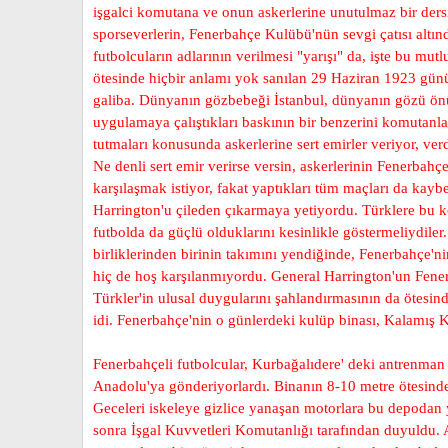
işgalci komutana ve onun askerlerine unutulmaz bir dersin
sporseverlerin, Fenerbahçe Kulübü'nün sevgi çatısı altı
futbolcuların adlarının verilmesi "yarışı" da, işte bu mu
ötesinde hiçbir anlamı yok sanılan 29 Haziran 1923 günü k
galiba. Dünyanın gözbebeği İstanbul, dünyanın gözü önünd
uygulamaya çalıştıkları baskının bir benzerini komutanla
tutmaları konusunda askerlerine sert emirler veriyor, ver
Ne denli sert emir verirse versin, askerlerinin Fenerbahçe'
karşılaşmak istiyor, fakat yaptıkları tüm maçları da kayb
Harrington'u çileden çıkarmaya yetiyordu. Türklere bu konu
futbolda da güçlü olduklarını kesinlikle göstermeliydile
birliklerinden birinin takımını yendiğinde, Fenerbahçe'ni
hiç de hoş karşılanmıyordu. General Harrington'un Fener
Türkler'in ulusal duygularını şahlandırmasının da ötesin
idi. Fenerbahçe'nin o günlerdeki kulüp binası, Kalamış 
Fenerbahçeli futbolcular, Kurbağalıdere' deki antrenman 
Anadolu'ya gönderiyorlardı. Binanın 8-10 metre ötesinde,
Geceleri iskeleye gizlice yanaşan motorlara bu depodan yü
sonra İşgal Kuvvetleri Komutanlığı tarafından duyuldu.