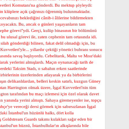
uvvetleri Komutanı'na gönderdi. Bu mektup şöyleydi:
tün klüplere açık çağrınızı öğrenmiş bulunmaktadır.
vabınızı beklediğini cânib-i âlilerine bildirmekten
koyacaktı. Bu, ancak o günleri yaşayanların tam
"cephe görevi"ydi. Gerçi, kulüp binasının bir bölümünü
u ulusal görevi ile, zaten cephenin tam ortasında idi.
silah gönderdiği bilinen, fakat delil olmadığı için, bu
vvetleri'yle... yıllardır çektiği yönetici buhranı sonucu
sında savaş başlıyordu. Cebelitarık, Malta ve Mısır'daki
larak yerlerini almışlardı. Maçın oynanacağı tarih de
rdeki Taksim Stadı, o sabahın erken saatlerinde
rbirlerinin üzerlerinden atlayarak ya da birbirlerini
ışın delikanlılardan, belleri keskin satırlı, kuzgun Güney
mutan Harrington olmak üzere, İşgal Kuvvetleri'nin tüm
ington tarafından bu maçı izlemesi için özel olarak davet
un yanında yerini almıştı. Sahaya giremeyenler ise, topçu
hçe'ye vereceği dersi görmek için sabırsızlanan İşgal
ndaki İstanbul'un hüzünlü halkı, dört kolla
ş Goldstream Guards takımı kulakları sağır eden bir
anbul'un hüznü, İstanbullular'ın alkışlarında bile