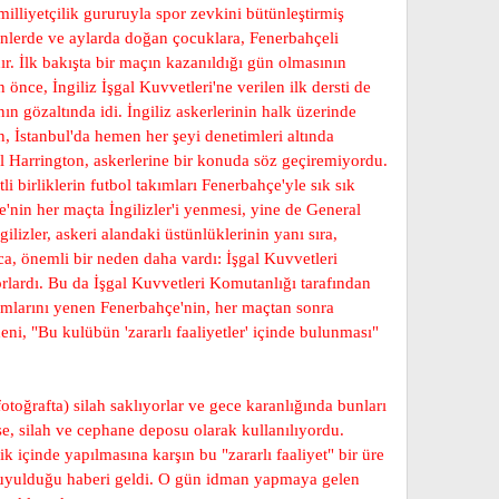
milliyetçilik gururuyla spor zevkini bütünleştirmiş
ünlerde ve aylarda doğan çocuklara, Fenerbahçeli
ır. İlk bakışta bir maçın kazanıldığı gün olmasının
önce, İngiliz İşgal Kuvvetleri'ne verilen ilk dersti de
n gözaltında idi. İngiliz askerlerinin halk üzerinde
, İstanbul'da hemen her şeyi denetimleri altında
al Harrington, askerlerine bir konuda söz geçiremiyordu.
li birliklerin futbol takımları Fenerbahçe'yle sık sık
e'nin her maçta İngilizler'i yenmesi, yine de General
lizler, askeri alandaki üstünlüklerinin yanı sıra,
a, önemli bir neden daha vardı: İşgal Kuvvetleri
orlardı. Bu da İşgal Kuvvetleri Komutanlığı tarafından
ımlarını yenen Fenerbahçe'nin, her maçtan sonra
ni, "Bu kulübün 'zararlı faaliyetler' içinde bulunması"
toğrafta) silah saklıyorlar ve gece karanlığında bunları
se, silah ve cephane deposu olarak kullanılıyordu.
 içinde yapılmasına karşın bu "zararlı faaliyet" bir üre
 duyulduğu haberi geldi. O gün idman yapmaya gelen