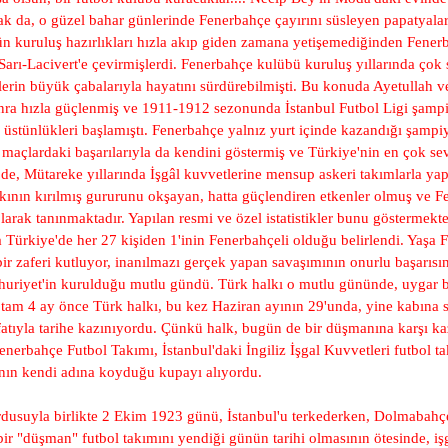
ak da, o güzel bahar günlerinde Fenerbahçe çayırını süsleyen papatyalar
bün kuruluş hazırlıkları hızla akıp giden zamana yetişemediğinden Fener
rı-Lacivert'e çevirmişlerdi. Fenerbahçe kulübü kuruluş yıllarında çok 
lerin büyük çabalarıyla hayatını sürdürebilmişti. Bu konuda Ayetullah 
 sonra hızla güçlenmiş ve 1911-1912 sezonunda İstanbul Futbol Ligi şam
stünlükleri başlamıştı. Fenerbahçe yalnız yurt içinde kazandığı şampiyon
 maçlardaki başarılarıyla da kendini göstermiş ve Türkiye'nin en çok sev
e, Mütareke yıllarında İşgâl kuvvetlerine mensup askeri takımlarla yapt
halkının kırılmış gururunu okşayan, hatta güçlendiren etkenler olmuş ve 
arak tanınmaktadır. Yapılan resmi ve özel istatistikler bunu göstermek
Türkiye'de her 27 kişiden 1'inin Fenerbahçeli olduğu belirlendi. Yaşa 
r zaferi kutluyor, inanılmazı gerçek yapan savaşımının onurlu başarısını
huriyet'in kurulduğu mutlu gündü. Türk halkı o mutlu gününde, uygar bi
am 4 ay önce Türk halkı, bu kez Haziran ayının 29'unda, yine kabına s
fatıyla tarihe kazınıyordu. Çünkü halk, bugün de bir düşmanına karşı ka
nerbahçe Futbol Takımı, İstanbul'daki İngiliz İşgal Kuvvetleri futbol ta
nın kendi adına koyduğu kupayı alıyordu.
ordusuyla birlikte 2 Ekim 1923 günü, İstanbul'u terkederken, Dolmaba
 bir "düşman" futbol takımını yendiği günün tarihi olmasının ötesinde, i