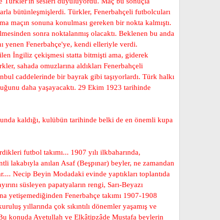
e Türkler'in sesleri duyuluyordu. Maç bu sonuçla
larla bütünleşmişlerdi. Türkler, Fenerbahçeli futbolcuları
ti ama maçın sonuna konulması gereken bir nokta kalmıştı.
dilmesinden sonra noktalanmış olacaktı. Beklenen bu anda
ı yenen Fenerbahçe'ye, kendi elleriyle verdi.
len İngiliz çekişmesi statta bitmişti ama, giderek
rkler, sahada omuzlarına aldıkları Fenerbahçeli
nbul caddelerinde bir bayrak gibi taşıyorlardı. Türk halkı
uluğunu daha yaşayacaktı. 29 Ekim 1923 tarihinde
runda kaldığı, kulübün tarihinde belki de en önemli kupa
kleri futbol takımı... 1907 yılı ilkbaharında,
li lakabıyla anılan Asaf (Beşpınar) beyler, ne zamandan
lar.... Necip Beyin Modadaki evinde yaptıkları toplantıda
yırını süsleyen papatyaların rengi, Sarı-Beyazı
amana yetişemediğinden Fenerbahçe takımı 1907-1908
uruluş yıllarında çok sıkıntılı dönemler yaşamış ve
. Bu konuda Ayetullah ve Elkâtipzâde Mustafa beylerin