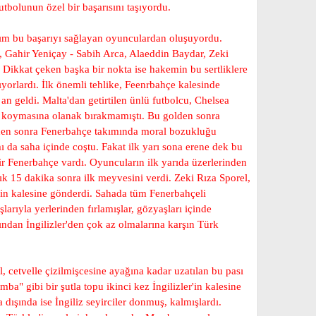
tbolunun özel bir başarısını taşıyordu.
kım bu başarıyı sağlayan oyunculardan oluşuyordu.
 Gahir Yeniçay - Sabih Arca, Alaeddin Baydar, Zeki
 Dikkat çeken başka bir nokta ise hakemin bu sertliklere
mıyorlardı. İlk önemli tehlike, Feenrbahçe kalesinde
ı an geldi. Malta'dan getirtilen ünlü futbolcu, Chelsea
şı koymasına olanak bırakmamıştı. Bu golden sonra
golden sonra Fenerbahçe takımında moral bozukluğu
ı da saha içinde coştu. Fakat ilk yarı sona erene dek bu
r Fenerbahçe vardı. Oyuncuların ilk yarıda üzerlerinden
ık 15 dakika sonra ilk meyvesini verdi. Zeki Rıza Sporel,
ler'in kalesine gönderdi. Sahada tüm Fenerbahçeli
larıyla yerlerinden fırlamışlar, gözyaşları içinde
mından İngilizler'den çok az olmalarına karşın Türk
, cetvelle çizilmişcesine ayağına kadar uzatılan bu pası
a" gibi bir şutla topu ikinci kez İngilizler'in kalesine
 dışında ise İngiliz seyirciler donmuş, kalmışlardı.