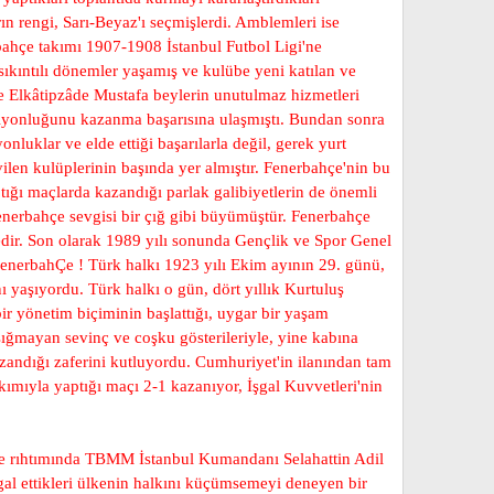
ın rengi, Sarı-Beyaz'ı seçmişlerdi. Amblemleri ise
bahçe takımı 1907-1908 İstanbul Futbol Ligi'ne
sıkıntılı dönemler yaşamış ve kulübe yeni katılan ve
ve Elkâtipzâde Mustafa beylerin unutulmaz hizmetleri
piyonluğunu kazanma başarısına ulaşmıştı. Bundan sonra
luklar ve elde ettiği başarılarla değil, gerek yurt
ilen kulüplerinin başında yer almıştır. Fenerbahçe'nin bu
ığı maçlarda kazandığı parlak galibiyetlerin de önemli
Fenerbahçe sevgisi bir çığ gibi büyümüştür. Fenerbahçe
tedir. Son olarak 1989 yılı sonunda Gençlik ve Spor Genel
FenerbahÇe ! Türk halkı 1923 yılı Ekim ayının 29. günü,
 yaşıyordu. Türk halkı o gün, dört yıllık Kurtuluş
r yönetim biçiminin başlattığı, uygar bir yaşam
ığmayan sevinç ve coşku gösterileriyle, yine kabına
zandığı zaferini kutluyordu. Cumhuriyet'in ilanından tam
kımıyla yaptığı maçı 2-1 kazanıyor, İşgal Kuvvetleri'nin
hçe rıhtımında TBMM İstanbul Kumandanı Selahattin Adil
şgal ettikleri ülkenin halkını küçümsemeyi deneyen bir