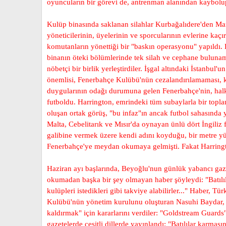
oyuncuların bir görevi de, antrenman alanından kaybolup
Kulüp binasında saklanan silahlar Kurbağalıdere'den Ma
yöneticilerinin, üyelerinin ve sporcularının evlerine k
komutanların yönettiği bir "baskın operasyonu" yapıldı. 
binanın öteki bölümlerinde tek silah ve cephane bulunama
nöbetçi bir birlik yerleştirdiler. İşgal altındaki İstanbu
önemlisi, Fenerbahçe Kulübü'nün cezalandırılamaması, ko
duygularının odağı durumuna gelen Fenerbahçe'nin, halkı
futboldu. Harrington, emrindeki tüm subaylarla bir topla
oluşan ortak görüş, "bu infaz"ın ancak futbol sahasında ya
Malta, Cebelitarık ve Mısır'da oynayan ünlü dört İngiliz 
galibine vermek üzere kendi adını koyduğu, bir metre yük
Fenerbahçe'ye meydan okumaya gelmişti. Fakat Harrington
Haziran ayı başlarında, Beyoğlu'nun günlük yabancı gaze
okumadan başka bir şey olmayan haber şöyleydi: "Batılı
kulüpleri istedikleri gibi takviye alabilirler..." Haber,
Kulübü'nün yönetim kurulunu oluşturan Nasuhi Baydar, 
kaldırmak" için kararlarını verdiler: "Goldstream Guard
gazetelerde çeşitli dillerde yayınlandı: "Batılılar karma