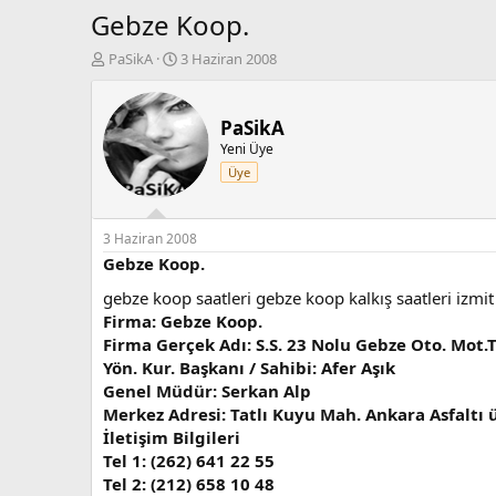
Gebze Koop.
K
B
PaSikA
3 Haziran 2008
o
a
n
ş
b
l
PaSikA
u
a
Yeni Üye
y
n
Üye
u
g
b
ı
a
ç
ş
t
3 Haziran 2008
l
a
Gebze Koop.
a
r
gebze koop saatleri gebze koop kalkış saatleri izmi
t
i
a
h
Firma: Gebze Koop.
n
i
Firma Gerçek Adı: S.S. 23 Nolu Gebze Oto. Mot.
Yön. Kur. Başkanı / Sahibi: Afer Aşık
Genel Müdür: Serkan Alp
Merkez Adresi: Tatlı Kuyu Mah. Ankara Asfaltı 
İletişim Bilgileri
Tel 1: (262) 641 22 55
Tel 2: (212) 658 10 48