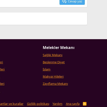
Cevap yaz
Melekler Mekanı
Sağlık Mekanı
eri
Beslenme Diyet
leri
İslam
i
Makyaj Hileleri
leri
Zayıflama Mekanı
i
artlar ve kurallar
Gizlilik politikası
Yardım
Ana sayfa
R
S