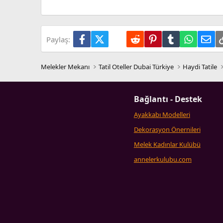
Verdana
Facebook
X (Twitter)
LinkedIn
Reddit
Pinterest
Tumblr
WhatsA
E-p
Paylaş:
Melekler Mekanı
Tatil Oteller Dubai Türkiye
Haydi Tatile
Bağlantı - Destek
Ayakkabı Modelleri
Dekorasyon Önernileri
Melek Kadınlar Kulübü
annelerkulubu.com