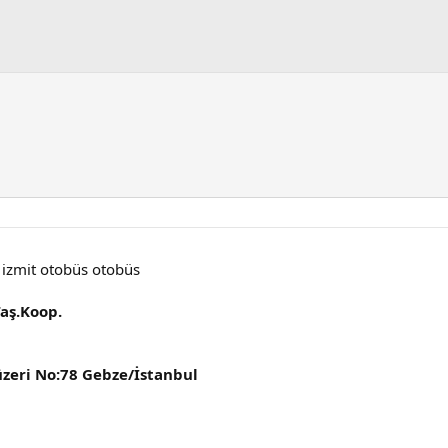
t izmit otobüs otobüs
Taş.Koop.
üzeri No:78 Gebze/İstanbul