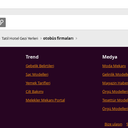
pp
osta
Link
Tatil Hotel Gezi Yerleri
otobüs firmaları
Trend
Medya
Gebelik Belirtileri
Moda Mekanı
Saç Modelleri
Gelinlik Modell
Yemek Tarifleri
Magazin Haber
Cilt Bakımı
Örgü Modeller
Melekler Mekanı Portal
Tesettür Model
Örgü Modeller
Bize ulaşın
Ş