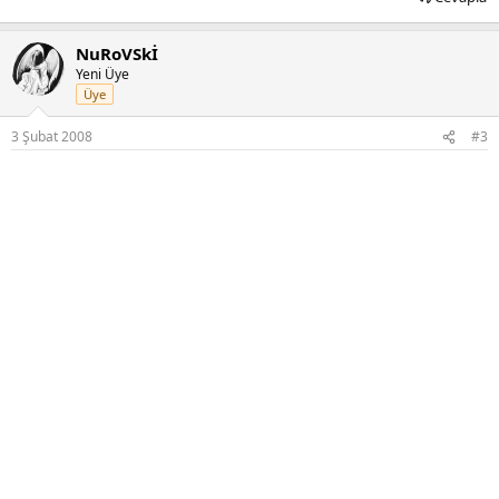
NuRoVSkİ
Yeni Üye
Üye
3 Şubat 2008
#3