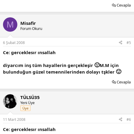
Cevapla
M
Misafir
Forum Okuru
6 Şubat 2008
#5
Ce: gerceklesır ınsallah
🙂
diyarcım inş tüm hayallerin gerçekleşir
M.M için
🙂
bulunduğun güzel temennilerinden dolayı tşkler
Cevapla
TÜLSÜ35
Yeni Üye
Üye
11 Mart 2008
#6
Ce: gerceklesır ınsallah