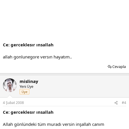
Ce: gerceklesır ınsallah
allah gonlunegore versın hayatım..
Cevapla
mislinay
Yeni Üye
Üye
4 Şubat 2008
#4
Ce: gerceklesır ınsallah
Allah gönlündeki tüm muradı versin inşallah canım