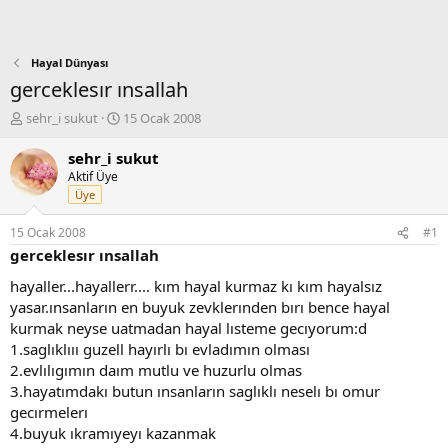
Hayal Dünyası
gerceklesır ınsallah
K
B
sehr_i sukut
15 Ocak 2008
o
a
n
ş
sehr_i sukut
b
l
Aktif Üye
u
a
Üye
y
n
u
g
15 Ocak 2008
#1
b
ı
gerceklesır ınsallah
a
ç
ş
t
hayaller...hayallerr.... kım hayal kurmaz kı kım hayalsız
l
a
yasar.ınsanların en buyuk zevklerınden bırı bence hayal
a
r
kurmak neyse uatmadan hayal lısteme gecıyorum:d
t
i
1.saglıklııı guzell hayırlı bı evladımın olması
a
h
2.evlılıgımın daım mutlu ve huzurlu olmas
n
i
3.hayatımdakı butun ınsanların saglıklı neselı bı omur
gecırmelerı
4.buyuk ıkramıyeyı kazanmak