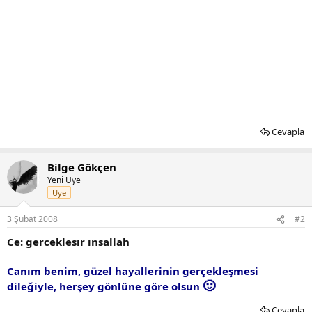
Cevapla
Bilge Gökçen
Yeni Üye
Üye
3 Şubat 2008
#2
Ce: gerceklesır ınsallah
Canım benim, güzel hayallerinin gerçekleşmesi
🙂
dileğiyle, herşey gönlüne göre olsun
Cevapla