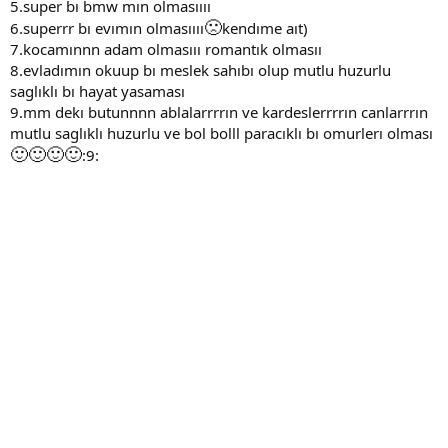
5.super bı bmw mın olmasıııı
🙁
6.superrr bı evımın olmasıııı
kendıme aıt)
7.kocamınnn adam olmasııı romantık olmasıı
8.evladımın okuup bı meslek sahıbı olup mutlu huzurlu
saglıklı bı hayat yasaması
9.mm dekı butunnnn ablalarrrrın ve kardeslerrrrın canlarrrın
mutlu saglıklı huzurlu ve bol bolll paracıklı bı omurlerı olması
🙂
🙂
🙂
🙂
:9: