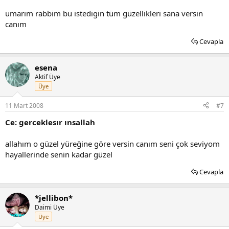
umarım rabbim bu istedigin tüm güzellikleri sana versin
canım
Cevapla
esena
Aktif Üye
Üye
11 Mart 2008
#7
Ce: gerceklesır ınsallah
allahım o güzel yüreğine göre versin canım seni çok seviyom
hayallerinde senin kadar güzel
Cevapla
*jellibon*
Daimi Üye
Üye