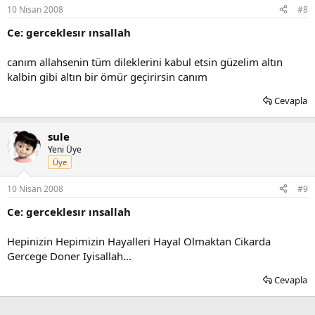
10 Nisan 2008
#8
Ce: gerceklesır ınsallah
canım allahsenin tüm dileklerini kabul etsin güzelim altın
kalbin gibi altın bir ömür geçirirsin canım
Cevapla
sule
Yeni Üye
Üye
10 Nisan 2008
#9
Ce: gerceklesır ınsallah
Hepinizin Hepimizin Hayalleri Hayal Olmaktan Cikarda
Gercege Doner Iyisallah...
Cevapla