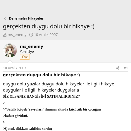
Denemeler Hikayeler
gerçekten duygu dolu bir hikaye :)
K
B
ms_enemy
10 Aralık 2007
o
a
n
ş
ms_enemy
b
l
Yeni Üye
u
a
Üye
y
n
u
g
10 Aralık 2007
#1
b
ı
gerçekten duygu dolu bir hikaye :)
a
ç
ş
t
duygu dolu yazılar duygu dolu hikayeler ile ilgili hikaye
l
a
duygular ile ilgili hikayeler duygularla
a
r
SİZ OLSANIZ HANGİSİNİ SATIN ALIRDINIZ?
t
i
a
h
>
n
i
>”Satılık Köpek Yavruları" ilanının altında küçücük bir çocuğun
>kafası gözüktü.
>
>Çocuk dükkan sahibine sordu;