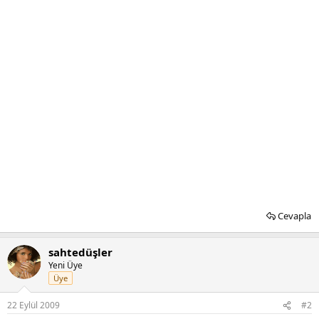
Cevapla
sahtedüşler
Yeni Üye
Üye
22 Eylül 2009
#2