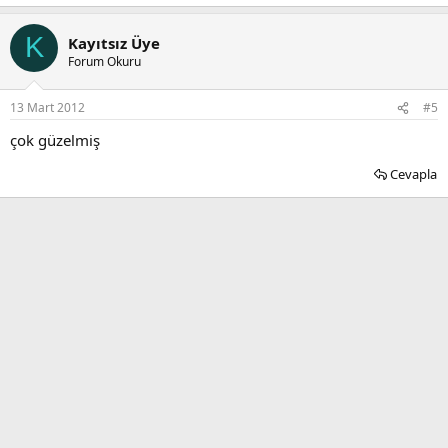
K
Kayıtsız Üye
Forum Okuru
13 Mart 2012
#5
çok güzelmiş
Cevapla