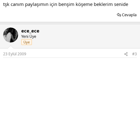
tşk canım paylaşımın için benşim köşeme beklerim senide
Cevapla
ece_ece
Yeni Üye
Üye
23 Eylül 2009
#3