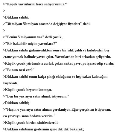
>"Köpek yavrularını kaça satıyorsunuz?"
>
>Dükkan sahibi;
>"30 milyon 50 milyon arasında değişiyor fiyatları" dedi.
>
>"Benim 5 milyonum var" dedi çocuk,
>"Bir bakabilir miyim yavrulara?"
>Dükkan sahibi gülümsedikten sonra bir ıslık çaldı ve kulübeden beş
>tane yumak halinde yavru çıktı. Yavrulardan biri arkadan geliyordu.
>Küçük çocuk yürümekte zorluk çeken sakat yavruyu işaret edip sordu;
>"Bunun nesi var?"
>Dükkan sahibi onun kalça çıkığı olduğunu ve hep sakat kalacağını
>açıkladı.
>Küçük çocuk heyecanlanmıştı.
>"Ben bu yavruyu satın almak istiyorum."
>Dükkan sahibi;
>"Hayır, o yavruyu satın alman gerekmiyor. Eğer gerçekten istiyorsan,
>o yavruyu sana bedava veririm."
>Küçük çocuk birden sinirleniverdi.
>Dükkan sahibinin gözlerinin içine dik dik bakarak;