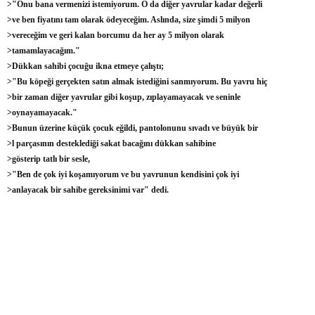
>"Onu bana vermenizi istemiyorum. O da diğer yavrular kadar değerli
>ve ben fiyatını tam olarak ödeyeceğim. Aslında, size şimdi 5 milyon
>vereceğim ve geri kalan borcumu da her ay 5 milyon olarak
>tamamlayacağım."
>Dükkan sahibi çocuğu ikna etmeye çalıştı;
>"Bu köpeği gerçekten satın almak istediğini sanmıyorum. Bu yavru hiç
>bir zaman diğer yavrular gibi koşup, zıplayamayacak ve seninle
>oynayamayacak."
>Bunun üzerine küçük çocuk eğildi, pantolonunu sıvadı ve büyük bir
>l parçasının desteklediği sakat bacağını dükkan sahibine
>gösterip tatlı bir sesle,
>"Ben de çok iyi koşamıyorum ve bu yavrunun kendisini çok iyi
>anlayacak bir sahibe gereksinimi var" dedi.