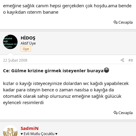
emeğine sağlık canım hepsi gerçekden çok hoşdu.ama bende
o kayıkdan ısterım banane
Cevapla
HİDOŞ
Aktif Üye
Üye
22 Şubat 2008
#8
😀
Ce: Gülme krizine girmek isteyenler buraya
kızlar o kayığı isteyeceyinize dolardan wc kağıdı yapabilecek
kadar para isteyin bence o zaman nasılsa o kayığa da
otomatik olarak sahip olursunuz emeğine sağlık gülücük
eylenceli resimlerdi
Cevapla
SadmiN
♥ Evli Mutlu Çocuklu ♥