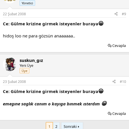
Yönetici
22 Şubat 2008
#9
😀
Ce: Gülme krizine girmek isteyenler buraya
hidoş loo ne para gözsün anaaaaaa..
Cevapla
suskun_gız
Yeni Üye
Üye
23 Şubat 2008
#10
😀
Ce: Gülme krizine girmek isteyenler buraya
😀
emegıne saglık canım o kayıga bınmek ısterdım
Cevapla
1
2
Sonraki