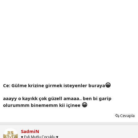
😀
Ce: Gülme krizine girmek isteyenler buraya
aaayy o kayıkk çok güzell amaaa.. ben bi garip
😀
olurummm binememm kii içinee
Cevapla
SadmiN
♥ Evli Mutlu Çocuklu ♥