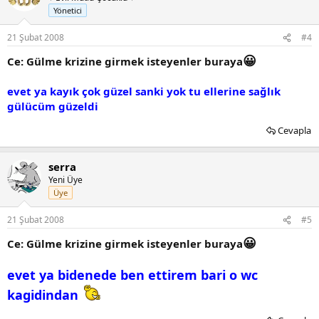
Yönetici
21 Şubat 2008
#4
😀
Ce: Gülme krizine girmek isteyenler buraya
evet ya kayık çok güzel sanki yok tu ellerine sağlık
gülücüm güzeldi
Cevapla
serra
Yeni Üye
Üye
21 Şubat 2008
#5
😀
Ce: Gülme krizine girmek isteyenler buraya
evet ya bidenede ben ettirem bari o wc
kagidindan