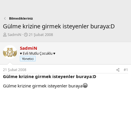
Bilmedikleriniz
Gülme krizine girmek isteyenler buraya:D
K
B
SadmiN
21 Şubat 2008
o
a
n
ş
SadmiN
b
l
♥ Evli Mutlu Çocuklu ♥
u
a
Yönetici
y
n
u
g
21 Şubat 2008
#1
b
ı
Gülme krizine girmek isteyenler buraya:D
a
ç
ş
t
😀
Gülme krizine girmek isteyenler buraya
l
a
a
r
t
i
a
h
n
i