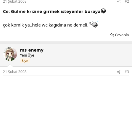
21 Şubat 2008
#2
😀
Ce: Gülme krizine girmek isteyenler buraya
çok komik ya..hele wc.kagıdına ne demeli..
Cevapla
ms_enemy
Yeni Üye
Üye
21 Şubat 2008
#3