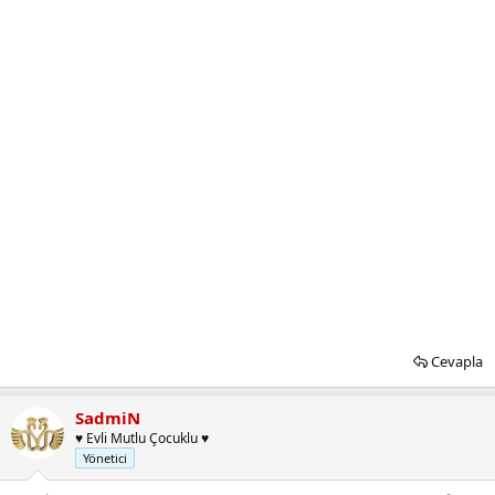
Cevapla
SadmiN
♥ Evli Mutlu Çocuklu ♥
Yönetici