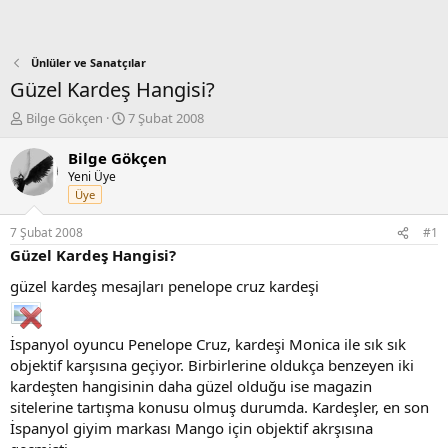
Ünlüler ve Sanatçılar
Güzel Kardeş Hangisi?
K
B
Bilge Gökçen
7 Şubat 2008
o
a
n
ş
Bilge Gökçen
b
l
Yeni Üye
u
a
Üye
y
n
u
g
7 Şubat 2008
#1
b
ı
Güzel Kardeş Hangisi?
a
ç
ş
t
güzel kardeş mesajları penelope cruz kardeşi
l
a
a
r
t
i
İspanyol oyuncu Penelope Cruz, kardeşi Monica ile sık sık
a
h
objektif karşısına geçiyor. Birbirlerine oldukça benzeyen iki
n
i
kardeşten hangisinin daha güzel olduğu ise magazin
sitelerine tartışma konusu olmuş durumda. Kardeşler, en son
İspanyol giyim markası Mango için objektif akrşısına