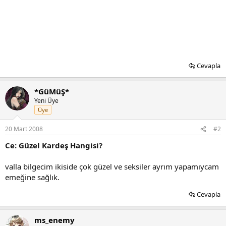
Cevapla
*GüMüŞ*
Yeni Üye
Üye
20 Mart 2008
#2
Ce: Güzel Kardeş Hangisi?
valla bilgecim ikiside çok güzel ve seksiler ayrım yapamıycam
emeğine sağlık.
Cevapla
ms_enemy