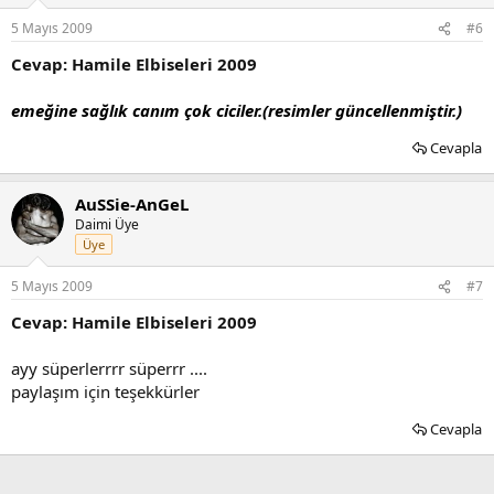
5 Mayıs 2009
#6
Cevap: Hamile Elbiseleri 2009
emeğine sağlık canım çok ciciler.(resimler güncellenmiştir.)
Cevapla
AuSSie-AnGeL
Daimi Üye
Üye
5 Mayıs 2009
#7
Cevap: Hamile Elbiseleri 2009
ayy süperlerrrr süperrr ....
paylaşım için teşekkürler
Cevapla