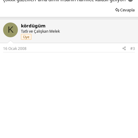
Cevapla
kördügüm
K
Tatlı ve Çalışkan Melek
Üye
16 Ocak 2008
#3