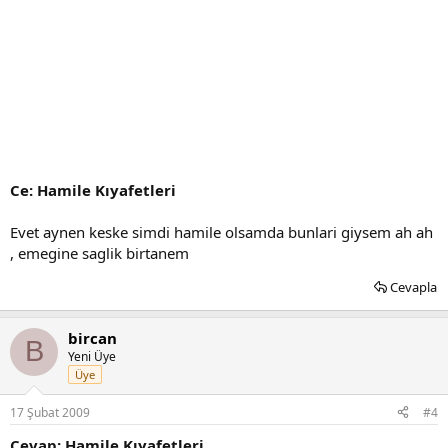
Ce: Hamile Kıyafetleri
Evet aynen keske simdi hamile olsamda bunlari giysem ah ah
, emegine saglik birtanem
Cevapla
bircan
B
Yeni Üye
Üye
17 Şubat 2009
#4
Cevap: Hamile Kıyafetleri