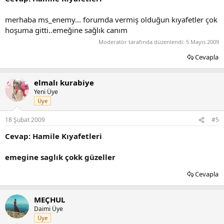
merhaba ms_enemy... forumda vermiş olduğun kıyafetler çok
hoşuma gitti..emeğine sağlık canım
Moderatör tarafında düzenlendi:
5 Mayıs 2009
Cevapla
elmalı kurabiye
Yeni Üye
Üye
18 Şubat 2009
#5
Cevap: Hamile Kıyafetleri
emegine saglık çokk güzeller
Cevapla
MEÇHUL
Daimi Üye
Üye