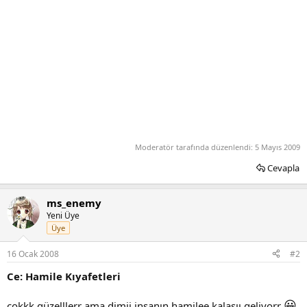
Moderatör tarafında düzenlendi:
5 Mayıs 2009
Cevapla
ms_enemy
Yeni Üye
Üye
16 Ocak 2008
#2
Ce: Hamile Kıyafetleri
😀
çokkk güzelllerr ama dimii insanın hamilee kalasıı geliyorr