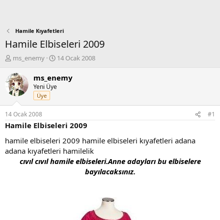
Hamile Kıyafetleri
Hamile Elbiseleri 2009
K
B
ms_enemy
14 Ocak 2008
o
a
n
ş
ms_enemy
b
l
Yeni Üye
u
a
Üye
y
n
u
g
14 Ocak 2008
#1
b
ı
Hamile Elbiseleri 2009
a
ç
ş
t
hamile elbiseleri 2009 hamile elbiseleri kıyafetleri adana
l
a
adana kıyafetleri hamilelik
a
r
cıvıl cıvıl hamile elbiseleri.Anne adayları bu elbiselere
t
i
bayılacaksınız.
a
h
n
i