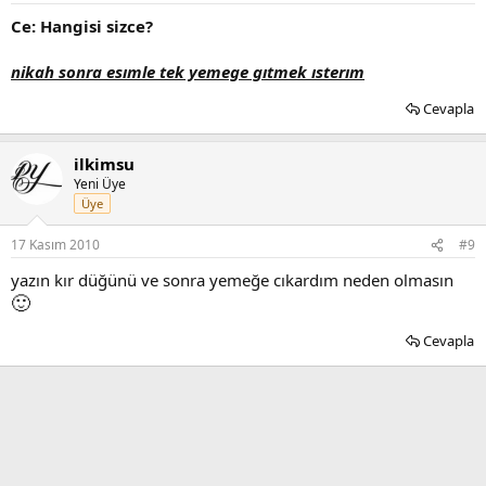
Ce: Hangisi sizce?
nikah sonra esımle tek yemege gıtmek ısterım
Cevapla
ilkimsu
Yeni Üye
Üye
17 Kasım 2010
#9
yazın kır düğünü ve sonra yemeğe cıkardım neden olmasın
🙂
Cevapla