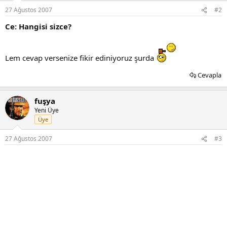
27 Ağustos 2007
#2
Ce: Hangisi sizce?
Lem cevap versenize fikir ediniyoruz şurda
Cevapla
fuşya
Yeni Üye
Üye
27 Ağustos 2007
#3