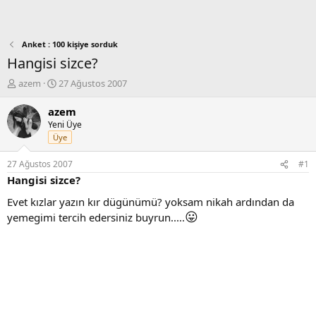
Anket : 100 kişiye sorduk
Hangisi sizce?
K
B
azem
27 Ağustos 2007
o
a
n
ş
azem
b
l
Yeni Üye
u
a
Üye
y
n
u
g
27 Ağustos 2007
#1
b
ı
Hangisi sizce?
a
ç
ş
t
Evet kızlar yazın kır dügünümü? yoksam nikah ardından da
l
a
😛
yemegimi tercih edersiniz buyrun.....
a
r
t
i
a
h
n
i