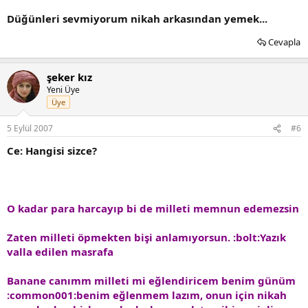
Düğünleri sevmiyorum nikah arkasından yemek...
Cevapla
şeker kız
Yeni Üye
Üye
5 Eylül 2007
#6
Ce: Hangisi sizce?
O kadar para harcayıp bi de milleti memnun edemezsin
Zaten milleti öpmekten bişi anlamıyorsun. :bolt:Yazık
valla edilen masrafa
Banane canımm milleti mi eğlendiricem benim günüm
:common001:benim eğlenmem lazım, onun için nikah