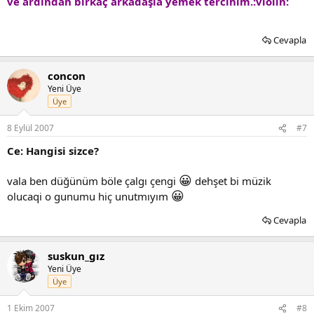
ve ardından birkaç arkadaşla yemek tercihim.:violin:
Cevapla
concon
Yeni Üye
Üye
8 Eylül 2007
#7
Ce: Hangisi sizce?
😀
vala ben düğünüm böle çalgı çengi
dehşet bi müzik
😀
olucaqi o gunumu hiç unutmıyım
Cevapla
suskun_gız
Yeni Üye
Üye
1 Ekim 2007
#8