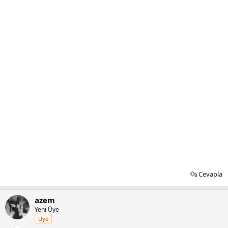
Cevapla
azem
Yeni Üye
Üye