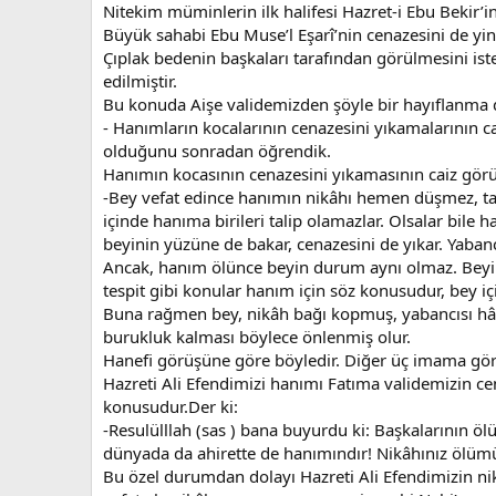
Nitekim müminlerin ilk halifesi Hazret-i Ebu Bekir’i
Büyük sahabi Ebu Muse’l Eşarî’nin cenazesini de yin
Çıplak bedenin başkaları tarafından görülmesini ist
edilmiştir.
Bu konuda Aişe validemizden şöyle bir hayıflanma 
- Hanımların kocalarının cenazesini yıkamalarının c
olduğunu sonradan öğrendik.
Hanımın kocasının cenazesini yıkamasının caiz gör
-Bey vefat edince hanımın nikâhı hemen düşmez, t
içinde hanıma birileri talip olamazlar. Olsalar bil
beyinin yüzüne de bakar, cenazesini de yıkar. Yabancı
Ancak, hanım ölünce beyin durum aynı olmaz. Beyi
tespit gibi konular hanım için söz konusudur, bey iç
Buna rağmen bey, nikâh bağı kopmuş, yabancısı hâl
burukluk kalması böylece önlenmiş olur.
Hanefi görüşüne göre böyledir. Diğer üç imama göre 
Hazreti Ali Efendimizi hanımı Fatıma validemizin cen
konusudur.Der ki:
-Resulülllah (sas ) bana buyurdu ki: Başkalarının 
dünyada da ahirette de hanımındır! Nikâhınız ölüm
Bu özel durumdan dolayı Hazreti Ali Efendimizin ni