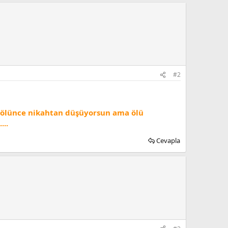
#2
k ölünce nikahtan düşüyorsun ama ölü
...
Cevapla