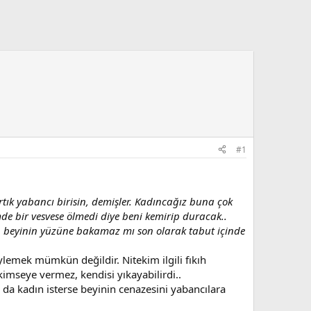
#1
ık yabancı birisin, demişler.
Kadıncağız buna çok
de bir vesvese ölmedi diye beni kemirip duracak..
n beyinin yüzüne bakamaz mı son olarak tabut içinde
lemek mümkün değildir. Nitekim ilgili fıkıh
imseye vermez, kendisi yıkayabilirdi..
da kadın isterse beyinin cenazesini yabancılara