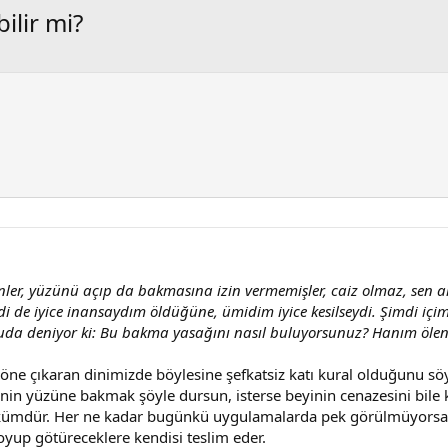
ilir mi?
ler, yüzünü açıp da bakmasına izin vermemişler, caiz olmaz, sen art
i de iyice inansaydım öldüğüne, ümidim iyice kesilseydi. Şimdi içim
oruda deniyor ki: Bu bakma yasağını nasıl buluyorsunuz? Hanım öle
öne çıkaran dinimizde böylesine şefkatsiz katı kural olduğunu söy
in yüzüne bakmak şöyle dursun, isterse beyinin cenazesini bile k
n hükümdür. Her ne kadar bugünkü uygulamalarda pek görülmüyorsa 
oyup götüreceklere kendisi teslim eder.