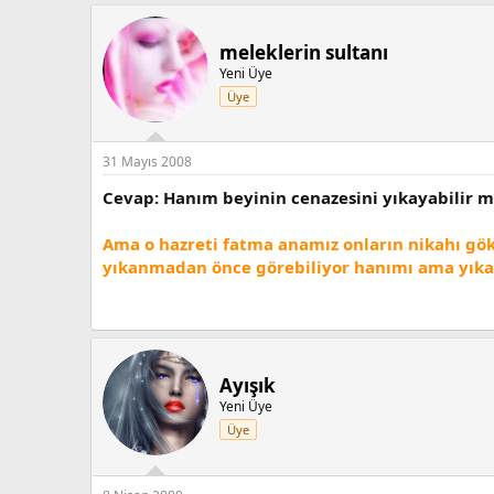
meleklerin sultanı
Yeni Üye
Üye
31 Mayıs 2008
Cevap: Hanım beyinin cenazesini yıkayabilir m
Ama o hazreti fatma anamız onların nikahı gö
yıkanmadan önce görebiliyor hanımı ama yıkand
Ayışık
Yeni Üye
Üye