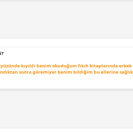
i?
kyüzünde kıyıldı benim okuduğum fıkıh kitaplarında erke
ıktan sonra göremiyor benim bildiğim bu ellerine sağlık.