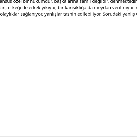
ahsus özel bir hükümdür, başkalarına şamil değildir, denmektedir
n, erkeği de erkek yıkıyor, bir karışıklığa da meydan verilmiyor.
aylıklar sağlanıyor, yanlışlar tashih edilebiliyor. Sorudaki yanlış 