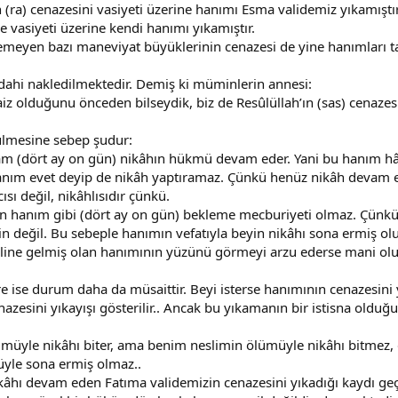
n (ra) cenazesini vasiyeti üzerine hanımı Esma validemiz yıkamıştır
e vasiyeti üzerine kendi hanımı yıkamıştır.
emeyen bazı maneviyat büyüklerinin cenazesi de yine hanımları tar
dahi nakledilmektedir. Demiş ki müminlerin annesi:
aiz olduğunu önceden bilseydik, biz de Resûlüllah’ın (sas) cenaze
ülmesine sebep şudur:
am (dört ay on gün) nikâhın hükmü devam eder. Yani bu hanım hâ
e hanım evet deyip de nikâh yaptıramaz. Çünkü henüz nikâh devam et
sı değil, nikâhlısıdır çünkü.
n hanım gibi (dört ay on gün) bekleme mecburiyeti olmaz. Çünk
in değil. Bu sebeple hanımın vefatıyla beyin nikâhı sona ermiş olu
ine gelmiş olan hanımının yüzünü görmeyi arzu ederse mani olunma
ise durum daha da müsaittir. Beyi isterse hanımının cenazesini y
azesini yıkayışı gösterilir.. Ancak bu yıkamanın bir istisna olduğ
ölümüyle nikâhı biter, ama benim neslimin ölümüyle nikâhı bitmez
üyle sona ermiş olmaz..
kâhı devam eden Fatıma validemizin cenazesini yıkadığı kaydı ge