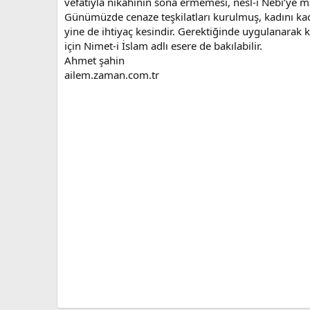
vefatıyla nikâhının sona ermemesi, nesl-i Nebi’ye m
Günümüzde cenaze teşkilatları kurulmuş, kadını kadı
yine de ihtiyaç kesindir. Gerektiğinde uygulanarak kol
için Nimet-i İslam adlı esere de bakılabilir.
Ahmet şahin
ailem.zaman.com.tr