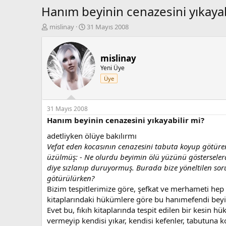
Hanım beyinin cenazesini yıkayab
K
B
mislinay
31 Mayıs 2008
o
a
n
ş
b
l
mislinay
u
a
Yeni Üye
y
n
Üye
u
g
b
ı
a
ç
ş
t
31 Mayıs 2008
l
a
Hanım beyinin cenazesini yıkayabilir mi?
a
r
adetliyken ölüye bakılırmı
t
i
a
h
Vefat eden kocasının cenazesini tabuta koyup götüren
n
i
üzülmüş:
- Ne olurdu beyimin ölü yüzünü gösterselerd
diye sızlanıp duruyormuş. Burada bize yöneltilen s
götürülürken?
Bizim tespitlerimize göre, şefkat ve merhameti hep 
kitaplarındaki hükümlere göre bu hanımefendi beyin
Evet bu, fıkıh kitaplarında tespit edilen bir kesi
vermeyip kendisi yıkar, kendisi kefenler, tabutuna k