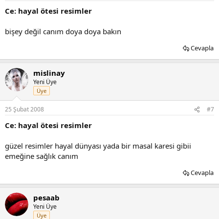
Ce: hayal ötesi resimler
bişey değil canım doya doya bakın
Cevapla
mislinay
Yeni Üye
Üye
25 Şubat 2008
#7
Ce: hayal ötesi resimler
güzel resimler hayal dünyası yada bir masal karesi gibii
emeğine sağlık canım
Cevapla
pesaab
Yeni Üye
Üye