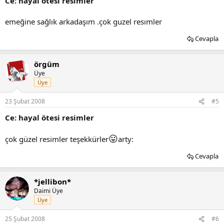
Ce: hayal ötesi resimler
emeğine sağlık arkadaşım .çok guzel resımler
Cevapla
örgüm
Üye
Üye
23 Şubat 2008
#5
Ce: hayal ötesi resimler
😛
çok güzel resimler teşekkürler
arty:
Cevapla
*jellibon*
Daimi Üye
Üye
25 Şubat 2008
#6