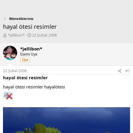
Bilmedikleriniz
hayal ötesi resimler
K
B
*jellibon*
22 Şubat 2008
o
a
n
ş
*jellibon*
b
l
Daimi Üye
u
a
Üye
y
n
u
g
22 Şubat 2008
#1
b
ı
hayal ötesi resimler
a
ç
ş
t
hayal ötesi resimler hayalötesi
l
a
a
r
t
i
a
h
n
i