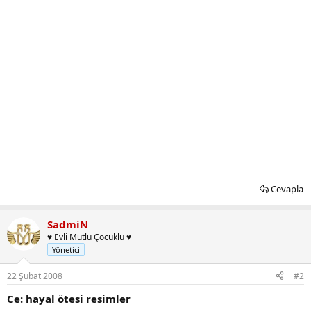
Cevapla
SadmiN
♥ Evli Mutlu Çocuklu ♥
Yönetici
22 Şubat 2008
#2
Ce: hayal ötesi resimler