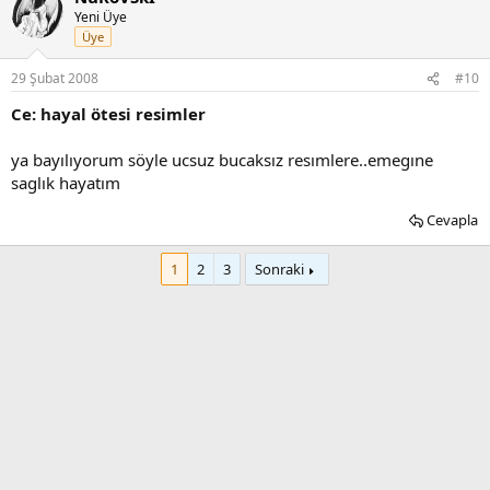
Yeni Üye
Üye
29 Şubat 2008
#10
Ce: hayal ötesi resimler
ya bayılıyorum söyle ucsuz bucaksız resımlere..emegıne
saglık hayatım
Cevapla
1
2
3
Sonraki