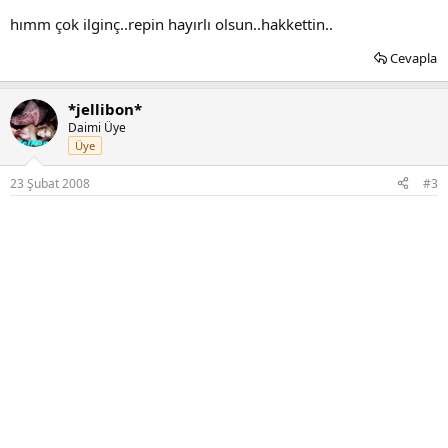
hımm çok ilginç..repin hayırlı olsun..hakkettin..
Cevapla
*jellibon*
Daimi Üye
Üye
23 Şubat 2008
#3