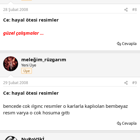
28 Şubat 2008
#8
Ce: hayal ötesi resimler
güzel çalışmalar ...
Cevapla
meleğim_rüzgarım
Yeni Üye
Üye
29 Şubat 2008
#9
Ce: hayal ötesi resimler
bencede cok ılgınc resımler o karlarla kaplıolan bembeyaz
resım varya o cok hosuma gıttı
Cevapla
NuRoVSkİ