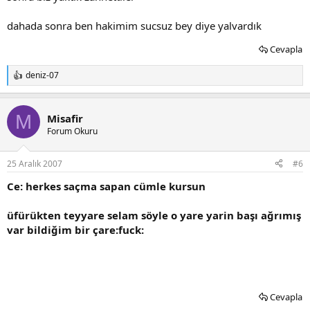
dahada sonra ben hakimim sucsuz bey diye yalvardık
Cevapla
deniz-07
T
e
p
k
M
Misafir
i
Forum Okuru
l
e
r
25 Aralık 2007
#6
:
Ce: herkes saçma sapan cümle kursun
üfürükten teyyare selam söyle o yare yarin başı ağrımış
var bildiğim bir çare:fuck:
Cevapla