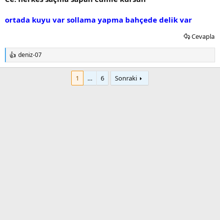
ortada kuyu var sollama yapma bahçede delik var
Cevapla
deniz-07
T
e
p
1
…
6
Sonraki
k
i
l
e
r
: