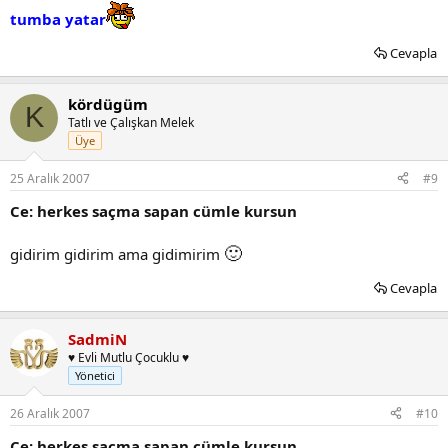
tumba yatar
Cevapla
kördügüm
K
Tatlı ve Çalışkan Melek
Üye
25 Aralık 2007
#9
Ce: herkes saçma sapan cümle kursun
🙂
gidirim gidirim ama gidimirim
Cevapla
SadmiN
♥ Evli Mutlu Çocuklu ♥
Yönetici
26 Aralık 2007
#10
Ce: herkes saçma sapan cümle kursun