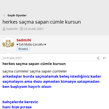
Geyik Oyunlar
herkes saçma sapan cümle kursun
K
B
SadmiN
24 Aralık 2007
o
a
n
ş
SadmiN
b
l
♥ Evli Mutlu Çocuklu ♥
u
a
Yönetici
y
n
u
g
24 Aralık 2007
#1
b
ı
herkes saçma sapan cümle kursun
a
ç
ş
t
saçma cümleler saçma sapan cümleler
l
a
arkadaşlar burda saçmalamak beleş istediğiniz kadar
a
r
saçmalayın ama dozu aşmadan kimseye sataşmadan
t
i
a
h
ben başlıyom hayırlı olsun
n
i
bahçelerde kereviz
hani bize pırasa