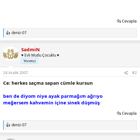
Cevapla
deniz-07
T
e
p
SadmiN
k
i
♥ Evli Mutlu Çocuklu ♥
l
Yönetici
e
r
24 Aralık 2007
#2
:
Ce: herkes saçma sapan cümle kursun
ben de diyom niye ayak parmağım ağrıyo
meğersem kahvemin içine sinek düşmüş
Cevapla
deniz-07
T
e
p