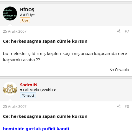
HİDOŞ
Aktif Üye
Üye
25 Aralık 2007
#7
Ce: herkes saçma sapan cümle kursun
bu melekler çıldırmış keçileri kaçırmış anaaa kaçacamda nere
kaçsamki acaba ??
Cevapla
SadmiN
♥ Evli Mutlu Çocuklu ♥
Yönetici
25 Aralık 2007
#8
Ce: herkes saçma sapan cümle kursun
hominide gırtlak pufidi kandi