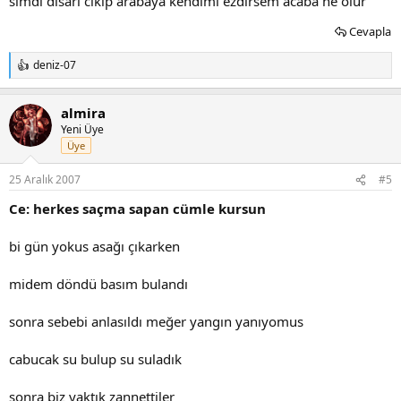
simdi disari cikip arabaya kendimi ezdirsem acaba ne olur
Cevapla
deniz-07
T
e
p
almira
k
i
Yeni Üye
l
Üye
e
r
25 Aralık 2007
#5
:
Ce: herkes saçma sapan cümle kursun
bi gün yokus asağı çıkarken
midem döndü basım bulandı
sonra sebebi anlasıldı meğer yangın yanıyomus
cabucak su bulup su suladık
sonra biz yaktık zannettiler