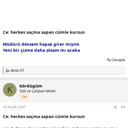
Ce: herkes saçma sapan cümle kursun
Müdürü dövsem hapse girer miyim
Yeni bir çizme daha alsam mı acaba
Cevapla
deniz-07
T
e
p
kördügüm
k
K
i
Tatlı ve Çalışkan Melek
l
Üye
e
r
24 Aralık 2007
#4
:
Ce: herkes saçma sapan cümle kursun