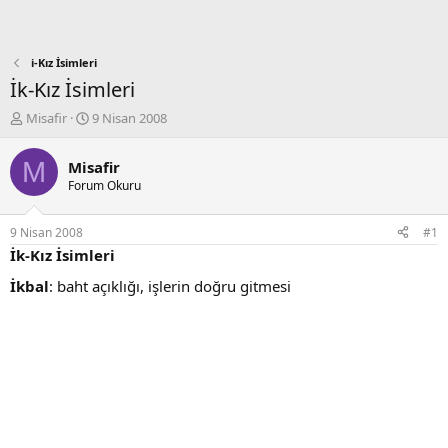
i-Kız İsimleri
İk-Kız İsimleri
K
B
Misafir
9 Nisan 2008
o
a
n
ş
M
Misafir
b
l
Forum Okuru
u
a
y
n
u
g
9 Nisan 2008
#1
b
ı
İk-Kız İsimleri
a
ç
ş
t
İkbal
: baht açıklığı, işlerin doğru gitmesi
l
a
a
r
t
i
a
h
n
i