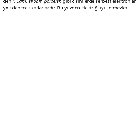
denir.
Cam, ebonit, porselen
gibi cisimlerde serbest elektronlar
yok denecek kadar azdır. Bu yüzden elektriği iyi iletmezler.