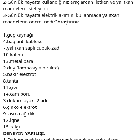
2-Günlük hayatta kullandığınız araçlardan iletken ve yalıtkan
maddeleri listeleyiniz.
3-Günlük hayatta elektrik akımını kullanmada yalıtkan
maddelerin önemi nedir?Araştırınız.
1.güç kaynağı
4.bağlantı kablosu
7.yalıtkan saplı çubuk-2ad.
10.kalem
13.metal para
2.duy (lambasıyla birlikte)
5.bakır elektrot
8.tahta
11.çivi
14.cam boru
3.döküm ayak- 2 adet
6.çinko elektrot
9. asma ağırlık
12.iğne
15. silgi
DENEYİN YAPILIŞI:
1-Döküm ayaklara yalıtkan saplı çubukları, çubukların