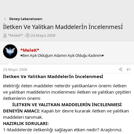
Deney Labaratuvarı
İletken Ve Yalitkan Maddelerİn İncelenmesİ
K
B
*MeleK*
24 Mayıs 2008
o
a
n
ş
*MeleK*
b
l
♥Ben Aşık Olduğum Adamın Aşık Olduğu Kadınım♥
u
a
y
n
u
g
24 Mayıs 2008
#1
b
ı
İletken Ve Yalitkan Maddelerİn İncelenmesİ
a
ç
ş
t
elektriği ileten maddeler nelerdir yalıtkanların önemi iletken
l
a
ve yalıtkan maddelerin incelenmesi iletken ve yalıtkan çeşitleri
a
r
iletkenlerin önemi
t
i
İLETKEN VE YALITKAN MADDELERİN İNCELENMESİ
a
h
DENEYİN AMACI:
Kapalı bir devre kurarak iletken ve yalıtkan
n
i
maddeleri tanımak.
HAZIRLIK SORULARI:
1-Maddelerde iletkenliği sağlayan etken nedir? Araştırınız.