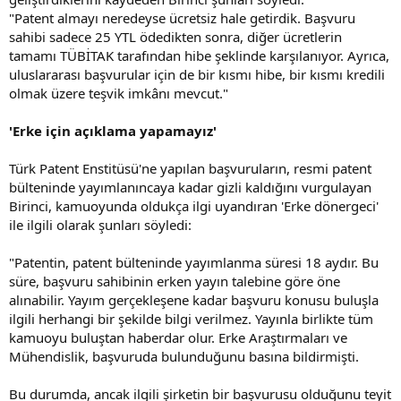
"Patent almayı neredeyse ücretsiz hale getirdik. Başvuru
sahibi sadece 25 YTL ödedikten sonra, diğer ücretlerin
tamamı TÜBİTAK tarafından hibe şeklinde karşılanıyor. Ayrıca,
uluslararası başvurular için de bir kısmı hibe, bir kısmı kredili
olmak üzere teşvik imkânı mevcut."
'Erke için açıklama yapamayız'
Türk Patent Enstitüsü'ne yapılan başvuruların, resmi patent
bülteninde yayımlanıncaya kadar gizli kaldığını vurgulayan
Birinci, kamuoyunda oldukça ilgi uyandıran 'Erke dönergeci'
ile ilgili olarak şunları söyledi:
"Patentin, patent bülteninde yayımlanma süresi 18 aydır. Bu
süre, başvuru sahibinin erken yayın talebine göre öne
alınabilir. Yayım gerçekleşene kadar başvuru konusu buluşla
ilgili herhangi bir şekilde bilgi verilmez. Yayınla birlikte tüm
kamuoyu buluştan haberdar olur. Erke Araştırmaları ve
Mühendislik, başvuruda bulunduğunu basına bildirmişti.
Bu durumda, ancak ilgili şirketin bir başvurusu olduğunu teyit