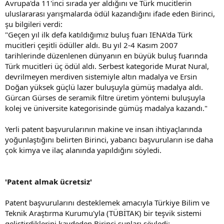
Avrupa'da 11'inci sırada yer aldığını ve Türk mucitlerin
uluslararası yarışmalarda ödül kazandığını ifade eden Birinci,
şu bilgileri verdi:
"Geçen yıl ilk defa katıldığımız buluş fuarı IENA'da Türk
mucitleri çeşitli ödüller aldı. Bu yıl 2-4 Kasım 2007
tarihlerinde düzenlenen dünyanın en büyük buluş fuarında
Türk mucitleri üç ödül aldı. Serbest kategoride Murat Nural,
devrilmeyen merdiven sistemiyle altın madalya ve Ersin
Doğan yüksek güçlü lazer buluşuyla gümüş madalya aldı.
Gürcan Gürses de seramik filtre üretim yöntemi buluşuyla
kolej ve üniversite kategorisinde gümüş madalya kazandı."
Yerli patent başvurularının makine ve insan ihtiyaçlarında
yoğunlaştığını belirten Birinci, yabancı başvuruların ise daha
çok kimya ve ilaç alanında yapıldığını söyledi.
'Patent almak ücretsiz'
Patent başvurularını desteklemek amacıyla Türkiye Bilim ve
Teknik Araştırma Kurumu'yla (TÜBİTAK) bir teşvik sistemi
geliştirdiklerini kaydeden Birinci şunları söyledi: