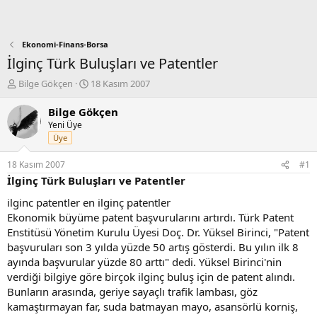
Ekonomi-Finans-Borsa
İlginç Türk Buluşları ve Patentler
K
B
Bilge Gökçen
18 Kasım 2007
o
a
n
ş
Bilge Gökçen
b
l
Yeni Üye
u
a
Üye
y
n
u
g
18 Kasım 2007
#1
b
ı
İlginç Türk Buluşları ve Patentler
a
ç
ş
t
ilginc patentler en ilginç patentler
l
a
Ekonomik büyüme patent başvurularını artırdı. Türk Patent
a
r
Enstitüsü Yönetim Kurulu Üyesi Doç. Dr. Yüksel Birinci, "Patent
t
i
başvuruları son 3 yılda yüzde 50 artış gösterdi. Bu yılın ilk 8
a
h
ayında başvurular yüzde 80 arttı" dedi. Yüksel Birinci'nin
n
i
verdiği bilgiye göre birçok ilginç buluş için de patent alındı.
Bunların arasında, geriye sayaçlı trafik lambası, göz
kamaştırmayan far, suda batmayan mayo, asansörlü korniş,