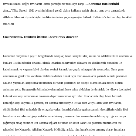
tevekkülsüzlük doğru tavırlardır. İnsan gördüğü her tehlikeye karşı
'...Korunma tedbirlerinizi
alın...'
(Nisa Suresi, 102) ayetinin hükmü gereği aklını kullanıp tedbir almalı, ama aynı zamanda da
Allah'ın dilemesi dışında hiçbir tehlikenin önüne geçemeyeceğini bilerek Rabbimiz'e teslim olup tevekkül
etmelidir.
Umursamazlık, kötülerin ittifakını desteklemek demektir
Günümüz dünyasının çeşitli bölgelerinde savaşlar, terör, karışıklıklar, zulüm ve adaletsizlikler sürerken ve
bunlara ilişkin haberler devamlı olarak insanlara ulaşıyorken dünyayı bu çözülmemiş sorunları ile
kabullenmek ve yaşanan kötü olaylara seyirci kalmak bu çarpık anlayışın bir sonucudur. Oysa şunu
unutmamak gerekir ki kötülerin ittifakına destek olmak için mutlaka onların yanında olmak gerekmez.
Onların yaptıkları karşısında umursamaz bir tavır göstermek de dolaylı olarak onlara destek olmak
anlamına gelir. Bu gerçeğin bilincinde olan müminlerse sahip oldukları üstün ahlak ile, dünya üzerindeki
kötülüklere karşı umursamaz davranan diğer insanlardan ayrılırlar. Etraflarında olup biten her türlü
kötülüğe karşı duyarlılık gösterir, bu konuda birbirleriyle ittifak eder ve iyilikten yana tavırlarını,
sürdürdükleri fikri mücadele ile ortaya koyarlar. İnsanlığa belalar getiren zararlı ideolojilerin çürük fikri
temellerini ve bilimsel geçersizliklerini anlatmayı, insanları her zaman din ahlakına, iyiliğe ve barışa
çağırmayı amaç edinirler. Bu konuda sağlam bir irade ve kesin kararlılık gösteren müminlerin tek
rehberleri ise Kuran'dır. Allah'ın Kuran'da bildirdiği ahlak, tüm hurafelerden arınmış olarak insanlara