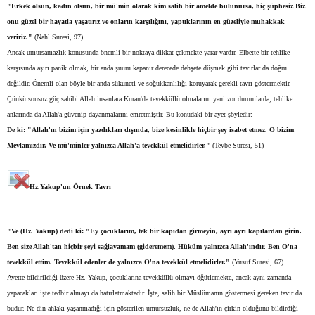
"Erkek olsun, kadın olsun, bir mü'min olarak kim salih bir amelde bulunursa, hiç şüphesiz Biz
onu güzel bir hayatla yaşatırız ve onların karşılığını, yaptıklarının en güzeliyle muhakkak
veririz."
(Nahl Suresi, 97)
Ancak umursamazlık konusunda önemli bir noktaya dikkat çekmekte yarar vardır. Elbette bir tehlike
karşısında aşırı panik olmak, bir anda şuuru kapanır derecede dehşete düşmek gibi tavırlar da doğru
değildir. Önemli olan böyle bir anda sükuneti ve soğukkanlılığı koruyarak gerekli tavrı göstermektir.
Çünkü sonsuz güç sahibi Allah insanlara Kuran'da tevekküllü olmalarını yani zor durumlarda, tehlike
anlarında da Allah'a güvenip dayanmalarını emretmiştir. Bu konudaki bir ayet şöyledir:
De ki: "Allah'ın bizim için yazdıkları dışında, bize kesinlikle hiçbir şey isabet etmez. O bizim
Mevlamızdır. Ve mü'minler yalnızca Allah'a tevekkül etmelidirler."
(Tevbe Suresi, 51)
Hz.Yakup'un Örnek Tavrı
"Ve (Hz. Yakup) dedi ki: "Ey çocuklarım, tek bir kapıdan girmeyin, ayrı ayrı kapılardan girin.
Ben size Allah'tan hiçbir şeyi sağlayamam (gideremem). Hüküm yalnızca Allah'ındır. Ben O'na
tevekkül ettim. Tevekkül edenler de yalnızca O'na tevekkül etmelidirler."
(Yusuf Suresi, 67)
Ayette bildirildiği üzere Hz. Yakup, çocuklarına tevekküllü olmayı öğütlemekte, ancak aynı zamanda
yapacakları işte tedbir almayı da hatırlatmaktadır. İşte, salih bir Müslümanın göstermesi gereken tavır da
budur. Ne din ahlakı yaşanmadığı için gösterilen umursuzluk, ne de Allah'ın çirkin olduğunu bildirdiği