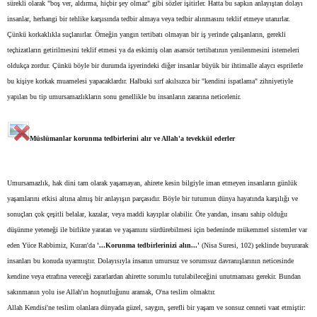
sürekli olarak "boş ver, aldırma, hiçbir şey olmaz" gibi sözler işitirler. Hatta bu sapkın anlayıştan dolayı
insanlar, herhangi bir tehlike karşısında tedbir almaya veya tedbir alınmasını teklif etmeye utanırlar.
Çünkü korkaklıkla suçlanırlar. Örneğin yangın tertibatı olmayan bir iş yerinde çalışanların, gerekli
teçhizatların getirilmesini teklif etmesi ya da eskimiş olan asansör tertibatının yenilenmesini istemeleri
oldukça zordur. Çünkü böyle bir durumda işyerindeki diğer insanlar büyük bir ihtimalle alaycı esprilerle
bu kişiye korkak muamelesi yapacaklardır. Halbuki sırf akılsızca bir "kendini ispatlama" zihniyetiyle
yapılan bu tip umursamazlıkların sonu genellikle bu insanların zararına neticelenir.
Müslümanlar korunma tedbirlerini alır ve Allah'a tevekkül ederler
Umursamazlık, hak dini tam olarak yaşamayan, ahirete kesin bilgiyle iman etmeyen insanların günlük
yaşamlarını etkisi altına almış bir anlayışın parçasıdır. Böyle bir tutumun dünya hayatında karşılığı ve
sonuçları çok çeşitli belalar, kazalar, veya maddi kayıplar olabilir. Öte yandan, insanı sahip olduğu
düşünme yeteneği ile birlikte yaratan ve yaşamını sürdürebilmesi için bedeninde mükemmel sistemler var
eden Yüce Rabbimiz, Kuran'da
'...Korunma tedbirlerinizi alın...'
(Nisa Suresi, 102) şeklinde buyurarak
insanları bu konuda uyarmıştır. Dolayısıyla insanın umursuz ve sorumsuz davranışlarının neticesinde
kendine veya etrafına vereceği zararlardan ahirette sorumlu tutulabileceğini unutmaması gerekir. Bundan
sakınmanın yolu ise Allah'ın hoşnutluğunu aramak, O'na teslim olmaktır.
Allah Kendisi'ne teslim olanlara dünyada güzel, saygın, şerefli bir yaşam ve sonsuz cenneti vaat etmiştir: