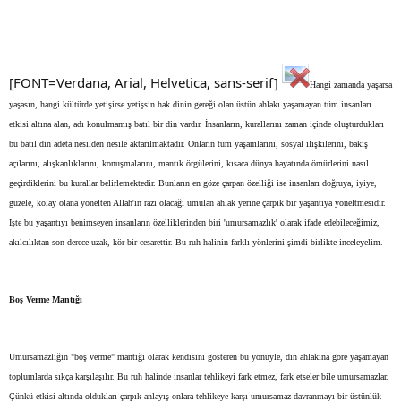
[FONT=Verdana, Arial, Helvetica, sans-serif]
Hangi zamanda yaşarsa
yaşasın, hangi kültürde yetişirse yetişsin hak dinin gereği olan üstün ahlakı yaşamayan tüm insanları
etkisi altına alan, adı konulmamış batıl bir din vardır. İnsanların, kurallarını zaman içinde oluşturdukları
bu batıl din adeta nesilden nesile aktarılmaktadır. Onların tüm yaşamlarını, sosyal ilişkilerini, bakış
açılarını, alışkanlıklarını, konuşmalarını, mantık örgülerini, kısaca dünya hayatında ömürlerini nasıl
geçirdiklerini bu kurallar belirlemektedir. Bunların en göze çarpan özelliği ise insanları doğruya, iyiye,
güzele, kolay olana yönelten Allah'ın razı olacağı umulan ahlak yerine çarpık bir yaşantıya yöneltmesidir.
İşte bu yaşantıyı benimseyen insanların özelliklerinden biri 'umursamazlık' olarak ifade edebileceğimiz,
akılcılıktan son derece uzak, kör bir cesarettir. Bu ruh halinin farklı yönlerini şimdi birlikte inceleyelim.
Boş Verme Mantığı
Umursamazlığın "boş verme" mantığı olarak kendisini gösteren bu yönüyle, din ahlakına göre yaşamayan
toplumlarda sıkça karşılaşılır. Bu ruh halinde insanlar tehlikeyi fark etmez, fark etseler bile umursamazlar.
Çünkü etkisi altında oldukları çarpık anlayış onlara tehlikeye karşı umursamaz davranmayı bir üstünlük