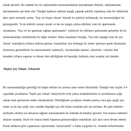
olarak gösterir. Bu nedenle bu tür toplumlarda umursamazlıktan kaynaklanan ölümler, sakatlanmalar,
hastalanmalar çok fazla olur. Örneğin kablosu elektrik kaçağı yapacak şekilde yıpranmış olan bir elektronik
aleti tamir ettirmek yerine, "boş ver birşey olmaz" diyerek bu şekliyle kullanmak, bu umursuzluğun bir
göstergesidir. Ya da elektrik tesisatı arızalı ve her an yangın çıkma tehlikesi olan bir apartmanda
oturanların, "boş ver bu apartman sağlam apartmandır" sözleriyle bu tehlikeyi görmezden gelmeleri de bu
umursamazlığa verilebilecek bir diğer örnektir. Hatta insanların birçoğu, "biz eski toprağız bize bir şey
olmaz" mantığıyla yıllarca doktora gitmez, hastalıkları için herhangi bir tedavi görmeye gerek duymazlar.
Şuursuzca gösterdikleri bu umursamazlık nedeniyle, vücudundaki kanseri, tümörleri, virüsleri fark
etmeden yıllarca yaşayan ve durum fark edildiğinde de hastalığı ilerlemiş olan insanlar çok fazladır.
'Hiçbir Şey Olmaz' Zihniyeti
Bu umursamazlığın getirdiği bir başka tehlike ise çevreye zarar verme ihtimalidir. Örneğin bazı kişiler 3-4
yaşındaki çocuklarını "hiçbir şey olmaz" zihniyetiyle evde yalnız bırakabilmekte ve çocuklarının çoğu
zaman zarar görmesine neden olmaktadırlar. Döndüğünde çocuğunu sobada yanmış veya gazı açtığı için
yaralı ya da ilaç içtiği veya camdan düştüğü için ölü bulan insanlara çok sık rastlanır. Bu gibi haberler
medyada sıklıkla yer almasına rağmen umursamazlık bu noktada da kendini gösterir. Söz konusu haberleri
okuyan insanlar, böyle bir olayın kendi başlarına gelmeyeceğine inandıkları için aynı tavra devam ederler.
Kuran ahlakına göre yaşamayan toplumlarda "umursuzluk" o kadar yaygındır ki, insanlar birbirlerinden