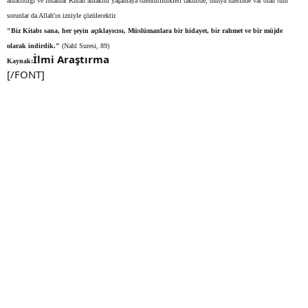
anlatıldığı ve insanlar Kuran ahlakını yaşamaya özendirildikleri takdirde, dünya üzerinde var olan tüm
sorunlar da Allah'ın izniyle çözülecektir.
"Biz Kitabı sana, her şeyin açıklayıcısı, Müslümanlara bir hidayet, bir rahmet ve bir müjde
olarak indirdik."
(Nahl Suresi, 89)
İlmi Araştırma
Kaynak:
[/FONT]