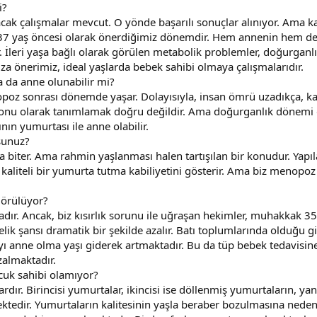
i?
ak çalışmalar mevcut. O yönde başarılı sonuçlar alınıyor. Ama kad
37 yaş öncesi olarak önerdiğimiz dönemdir. Hem annenin hem de be
 İleri yaşa bağlı olarak görülen metabolik problemler, doğurganl
za önerimiz, ideal yaşlarda bebek sahibi olmaya çalışmalarıdır.
da anne olunabilir mi?
poz sonrası dönemde yaşar. Dolayısıyla, insan ömrü uzadıkça, ka
 sonu olarak tanımlamak doğru değildir. Ama doğurganlık dönemi 
n yumurtası ile anne olabilir.
rsunuz?
a biter. Ama rahmin yaşlanması halen tartışılan bir konudur. Yap
kaliteli bir yumurta tutma kabiliyetini gösterir. Ama biz menopo
 görülüyor?
adır. Ancak, biz kısırlık sorunu ile uğraşan hekimler, muhakkak 35
ik şansı dramatik bir şekilde azalır. Batı toplumlarında olduğu gib
anne olma yaşı giderek artmaktadır. Bu da tüp bebek tedavisine ih
azalmaktadır.
ocuk sahibi olamıyor?
ır. Birincisi yumurtalar, ikincisi ise döllenmiş yumurtaların, yan
tedir. Yumurtaların kalitesinin yaşla beraber bozulmasına neden o