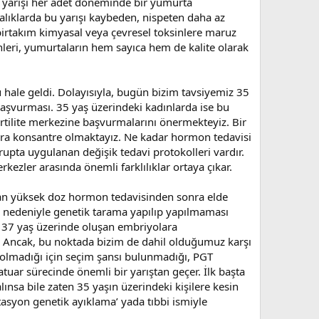
u yarışı her adet döneminde bir yumurta
lıklarda bu yarışı kaybeden, nispeten daha az
e birtakım kimyasal veya çevresel toksinlere maruz
enleri, yumurtaların hem sayıca hem de kalite olarak
 hale geldi. Dolayısıyla, bugün bizim tavsiyemiz 35
 başvurması. 35 yaş üzerindeki kadınlarda ise bu
fertilite merkezine başvurmalarını önermekteyiz. Bir
lara konsantre olmaktayız. Ne kadar hormon tedavisi
rupta uygulanan değişik tedavi protokolleri vardır.
kezler arasında önemli farklılıklar ortaya çıkar.
nan yüksek doz hormon tedavisinden sonra elde
aş nedeniyle genetik tarama yapılıp yapılmaması
e 37 yaş üzerinde oluşan embriyolara
r. Ancak, bu noktada bizim de dahil olduğumuz karşı
 olmadığı için seçim şansı bulunmadığı, PGT
uar sürecinde önemli bir yarıştan geçer. İlk başta
sa bile zaten 35 yaşın üzerindeki kişilere kesin
tasyon genetik ayıklama’ yada tıbbi ismiyle