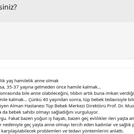
siniz?
elik yaş hamilelik anne olmak
orsa, 35-37 yaşına gelmeden önce hamile kalmak…
onrasında bile anne olabileceğini, tıbbın artık buna imkan verdiği
le kalmak… Çünkü 40 yaşından sonra, tüp bebek tedavisiyle bile 
yen Alman Hastanesi Tüp Bebek Merkezi Direktörü Prof. Dr. Musta
ta da bebek sahibi olmayı sağladığını vurguluyor.
gu. Fakat bazen yoğun iş hayatı, bazen geç evlilikler ileri yaşta 
 nedeniyle geç yaşta anne olmayı tercih eden kadınlar ve sağlık 
, karşılaşılabilecek problemleri ve tedavi yöntemlerini anlattı.