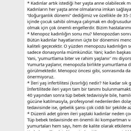
* Kadınlar artık istediği her yaşta anne olabilecek m
Kadınların her yaşta anne olmalarına imkan sağlayac
“doğurganlık dönemi” dediğimiz ve özellikle de 35-
içinde çocuk sahibi olmaya çalışmak en doğrusudur.
olmak için çok önemli engellerdir. Bizim hastalarımı
* Menopoz kadınlığın sonu mu? Menopozdan sonra 
Bütün kadınlar hayatlarının üçte bir dönemini meno
kaliteli geçecektir. O yüzden menopozu kadınlığın
sadece donasyonla mümkündür. Yani; kadın başkasını
Yani, ‘yumurtlama biter ve rahim yaşlanır’ mı diyo
Yumurta yaşlanır, menopozla birlikte yumurtlama d
görülmektedir. Menopoz öncesi gibi, sonrasında da 
önermiyoruz.
* İleri yaş infertilitesi (kısırlığı) nedir? Ne kadar sık
İnfertilitede ileri yaşın tam bir tanımı bulunmamakt
40 yaşından sonra tüp bebek tedavisiyle bile, hamilel
gücüne katılmasıyla, profesyonel nedenlerden dolayı 
tedavisinde ise, gebelik şansı çok ciddi bir şekilde 
* Düzenli adet gören ileri yaştaki kadınlar neden ç
Tüp bebek tedavisinde en önemli iki kompartman vard
yumurtaları hem sayı, hem de kalite olarak etkilemek