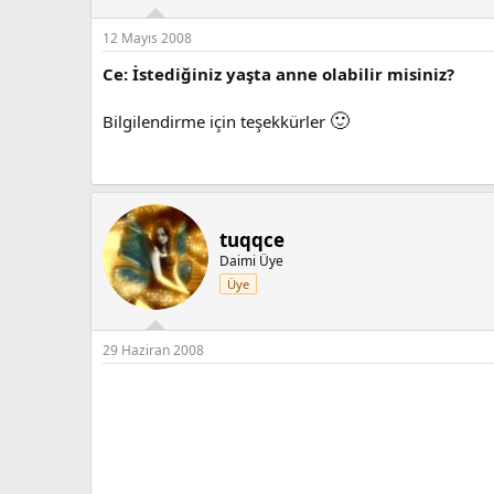
12 Mayıs 2008
Ce: İstediğiniz yaşta anne olabilir misiniz?
🙂
Bilgilendirme için teşekkürler
tuqqce
Daimi Üye
Üye
29 Haziran 2008