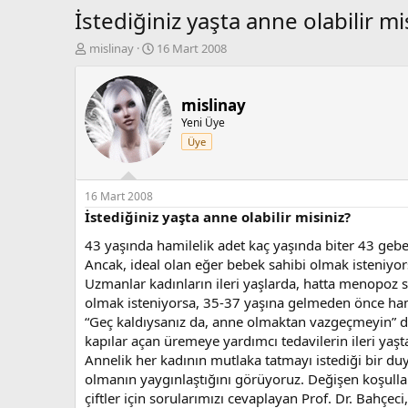
İstediğiniz yaşta anne olabilir mi
K
B
mislinay
16 Mart 2008
o
a
n
ş
b
l
mislinay
u
a
Yeni Üye
y
n
Üye
u
g
b
ı
a
ç
ş
t
16 Mart 2008
l
a
İstediğiniz yaşta anne olabilir misiniz?
a
r
43 yaşında hamilelik adet kaç yaşında biter 43 geb
t
i
a
h
Ancak, ideal olan eğer bebek sahibi olmak isteniy
n
i
Uzmanlar kadınların ileri yaşlarda, hatta menopoz s
olmak isteniyorsa, 35-37 yaşına gelmeden önce hami
“Geç kaldıysanız da, anne olmaktan vazgeçmeyin” di
kapılar açan üremeye yardımcı tedavilerin ileri yaş
Annelik her kadının mutlaka tatmayı istediği bir duy
olmanın yaygınlaştığını görüyoruz. Değişen koşullar
çiftler için sorularımızı cevaplayan Prof. Dr. Bahçeci