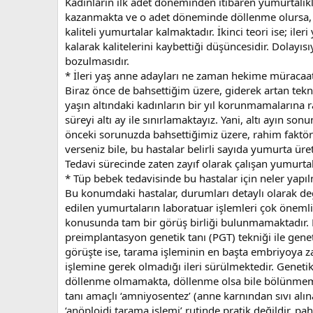
Kadınların ilk adet döneminden itibaren yumurtalık
kazanmakta ve o adet döneminde döllenme olursa, ge
kaliteli yumurtalar kalmaktadır. İkinci teori ise; i
kalarak kalitelerini kaybettiği düşüncesidir. Dolayı
bozulmasıdır.
* İleri yaş anne adayları ne zaman hekime müracaa
Biraz önce de bahsettiğim üzere, giderek artan tekn
yaşın altındaki kadınların bir yıl korunmamalarına r
süreyi altı ay ile sınırlamaktayız. Yani, altı ayın 
önceki sorunuzda bahsettiğimiz üzere, rahim faktör
verseniz bile, bu hastalar belirli sayıda yumurta ür
Tedavi sürecinde zaten zayıf olarak çalışan yumurtal
* Tüp bebek tedavisinde bu hastalar için neler yapı
Bu konumdaki hastalar, durumları detaylı olarak d
edilen yumurtaların laboratuar işlemleri çok önemli
konusunda tam bir görüş birliği bulunmamaktadır. B
preimplantasyon genetik tanı (PGT) tekniği ile gen
görüşte ise, tarama işleminin en başta embriyoya z
işlemine gerek olmadığı ileri sürülmektedir. Geneti
döllenme olmamakta, döllenme olsa bile bölünmemekt
tanı amaçlı ‘amniyosentez’ (anne karnından sıvı alı
‘anöploidi tarama işlemi’ rutinde pratik değildir, pa