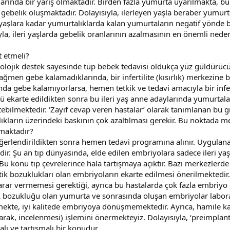
larında bir yarış olmaktadır. Birden fazla yumurta uyarılmakta, b
belik oluşmaktadır. Dolayısıyla, ilerleyen yaşla beraber yumurta
leri yaşlara kadar yumurtalıklarda kalan yumurtaların negatif yönd
sıyla, ileri yaşlarda gebelik oranlarının azalmasının en önemli ned
t etmeli?
olojik destek sayesinde tüp bebek tedavisi oldukça yüz güldürücü
ağmen gebe kalamadıklarında, bir infertilite (kısırlık) merkezine
sonunda gebe kalamıyorlarsa, hemen tetkik ve tedavi amacıyla bir in
ü ekarte edildikten sonra bu ileri yaş anne adaylarında yumurta
etebilmektedir. ‘Zayıf cevap veren hastalar’ olarak tanımlanan bu g
ıkların üzerindeki baskının çok azaltılması gerekir. Bu noktada mer
lmaktadır?
eğerlendirildikten sonra hemen tedavi programına alınır. Uygula
dir. Şu an tıp dünyasında, elde edilen embriyolara sadece ileri y
u konu tıp çevrelerince hala tartışmaya açıktır. Bazı merkezlerd
etik bozuklukları olan embriyoların ekarte edilmesi önerilmektedi
arar vermemesi gerektiği, ayrıca bu hastalarda çok fazla embriyo
k bozukluğu olan yumurta ve sonrasında oluşan embriyolar laborat
e, iyi kalitede embriyoya dönüşmemektedir. Ayrıca, hamile kalın
narak, incelenmesi) işlemini önermekteyiz. Dolayısıyla, ‘preimplan
halı ve tartışmalı bir konudur