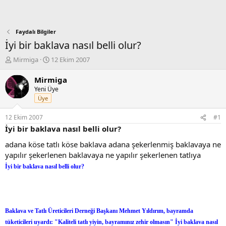
Faydalı Bilgiler
İyi bir baklava nasıl belli olur?
K
B
Mirmiga
12 Ekim 2007
o
a
n
ş
Mirmiga
b
l
Yeni Üye
u
a
Üye
y
n
u
g
12 Ekim 2007
#1
b
ı
İyi bir baklava nasıl belli olur?
a
ç
ş
t
adana köse tatlı köse baklava adana şekerlenmiş baklavaya ne
l
a
yapılır şekerlenen baklavaya ne yapılır şekerlenen tatlıya
a
r
İyi bir baklava nasıl belli olur?
t
i
a
h
n
i
Baklava ve Tatlı Üreticileri Derneği Başkanı Mehmet Yıldırım, bayramda
tüketicileri uyardı: "Kaliteli tatlı yiyin, bayramınız zehir olmasın" İyi baklava nasıl