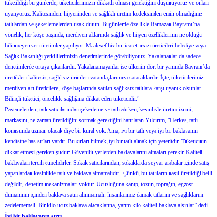
tüketildiği bu günlerde, tüketicilerimizin dikkatli olması gerektiğini düşünüyoruz ve onları
uyarıyoruz. Kalitesinden, hijyeninden ve sağlıklı üretim kodeksinden emin olmadığınız
tatlılardan ve şekerlemelerden uzak durun. Bugünlerde özellikle Ramazan Bayramı’na
yönelik, her köşe başında, merdiven altlarında sağlık ve hijyen özelliklerinin ne olduğu
bilinmeyen seri üretimler yapılıyor. Maalesef biz bu ticaret arsızı üreticileri belediye veya
Sağlık Bakanlığı yetkililerimizin denetimlerinde görebiliyoruz. Yakalananlar da sadece
denetimlerde ortaya çıkanlardır. Yakalanamayanlar ise ülkenin dört bir yanında Bayram’da
ürettikleri kalitesiz, sağlıksız ürünleri vatandaşlarımıza satacaklardır. İşte, tüketicilerimiz
merdiven altı üreticilere, köşe başlarında satılan sağlıksız tatlılara karşı uyanık olsunlar.
Bilinçli tüketici, öncelikle sağlığına dikkat eden tüketicidir.”
Pastanelerden, tatlı satıcılarından şekerleme ve tatlı alırken, kesinlikle üretim iznini,
markasını, ne zaman üretildiğini sormak gerektiğini hatırlatan Yıldırım, “Herkes, tatlı
konusunda uzman olacak diye bir kural yok. Ama, iyi bir tatlı veya iyi bir baklavanın
kendisine has sırları vardır. Bu sırları bilmek, iyi bir tatlı almak için yeterlidir. Tüketicinin
dikkat etmesi gereken şudur: Güvenilir yerlerden baklavalarını almaları gerekir. Kaliteli
baklavaları tercih etmelidirler. Sokak satıcılarından, sokaklarda seyyar arabalar içinde satış
yapanlardan kesinlikle tatlı ve baklava almamalıdır.. Çünkü, bu tatlıların nasıl üretildiği belli
değildir, denetim mekanizmaları yoktur. Ucuzluğuna kanıp, tozun, toprağın, egzost
dumanının içinden baklava satın alınmamalı. İnsanlarımız damak tatlarını ve sağlıklarını
zedelememeli. Bir kilo ucuz baklava alacaklarına, yarım kilo kaliteli baklava alsınlar” dedi.
İyi bir baklavanın sırrı