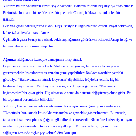
Yıldırım iyi bir baklavanın sırrını şöyle özetledi: “Baklava insanda beş duyuya hitap etmeli:
Birincisi,
altın sarısı bir renkle göze hitap etmeli. Çünkü, baklava taze tüketilen bir
üründür.
İkincisi,
çatalı batırdığınızda çıkan “hırşş” sesiyle kulağınıza hitap etmeli. Bayat baklavada,
kalitesiz baklavada o ses çıkmaz.
Üçüncüsü
çatalı batırıp ters olarak baklavayı ağzınıza götürürken, içindeki Antep fıstığı ve
tereyağıyla da burnunuza hitap etmeli.
Ağzınıza
aldığınızda lezzetiyle damağınıza hitap etmeli.
Beşincisi de
midenize hitap etmeli. Midenizde bir yanma, bir rahatsızlık meydana
getirmemelidir. İnsanlarımız en azından şunu yapabilirler: Baklava alacakları yerdeki
görevliye, “Baklavanızdan tatmak istiyorum” diyebilirler. Böyle bir teklife, hiç bir
baklavacı hayır demez. Yer, hoşuna giderse; alır. Hoşuna gitmezse, “Baklavanızı
beğenmedim”der çıkar gider. Hiç olmazsa, o satıcı da o ürünü değiştirme yoluna gider. Bu
bir toplumsal sorumluluk bilincidir”
Yıldırım, Bayram öncesinde denetimlerin de sıklaştırılması gerektiğini kaydederek,
“Denetimler konusunda kesinlikle müsamaha ve gevşeklik gösterilmemeli. Bu mesele,
tamamen insan ve toplum sağlığını ilgilendiren bir meseledir. Bizim üzerimize düşen, uyarı
vazifemizi yapmamızdır. Bizim elimizde yetki yok. Biz ikaz ederiz, uyarırız. İnsan
sağlığının ötesinde hiçbir şey yoktur” diye konuştu.