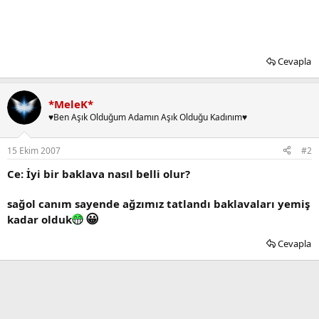
Cevapla
*MeleK*
♥Ben Aşık Olduğum Adamın Aşık Olduğu Kadınım♥
15 Ekim 2007
#2
Ce: İyi bir baklava nasıl belli olur?
sağol canım sayende ağzımız tatlandı baklavaları yemiş
😀
kadar olduk
Cevapla