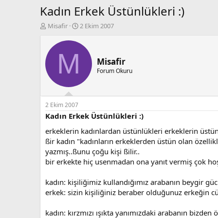
Kadın Erkek Üstünlükleri :)
K
B
Misafir
2 Ekim 2007
o
a
n
ş
b
l
M
u
a
Misafir
y
n
Forum Okuru
u
g
b
ı
a
ç
ş
t
2 Ekim 2007
l
a
Kadın Erkek Üstünlükleri :)
a
r
erkeklerin kadınlardan üstünlükleri erkeklerin üstün
t
i
a
h
ßir kadın "kadınların erkeklerden üstün olan özellikl
n
i
yazmış..ßunu çoğu kişi ßilir..
bir erkekte hiç usenmadan ona yanıt vermiş çok ho
kadın: kişiliğimiz kullandığımız arabanın beygir güc
erkek: sizin kişiliğiniz beraber olduğunuz erkeğin c
kadın: kırzmızı ışıkta yanımızdaki arabanın bizden ö