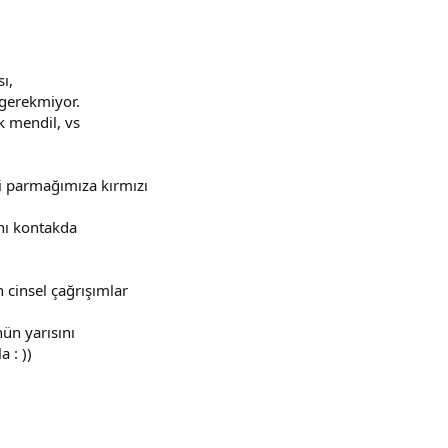
ı,
gerekmiyor.
k mendil, vs
i parmağımıza kırmızı
nı kontakda
n cinsel çağrışımlar
ün yarısını
 : ))