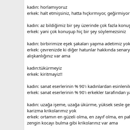
kadın: horlamıyoruz
erkek: halt etmişsiniz, hatta hıçkırmıyor, geğirmiyo
kadın: az bildiğimiz bir şey üzerinde çok fazla konuşa
erkek: yani çok konuşup hiç bir şey söylemezsiniz
kadın: birbirimize eşek şakaları yapma adetimiz yok
erkek: çevrenizde ki diğer hatunlar hakkında sena
alışkanlığınız var ama
kadın:tükürmeyiz
erkek: kiritmayiz!!
kadın: sanat eserlerinin % 90'ı kadınlardan esinlenil
erkek: sanat eserlerinin % 90'ı erkekler tarafından y
kadın: uzağa işeme, uzağa ükürme, yüksek sesle ge
karizma krikolarımız yok
erkek: ortamın en güzeli olma, en zayıf olma, en pa
zengin kocayı bulma gibi krikolarınız var ama