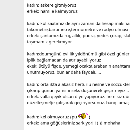
kadın: askere gitmiyoruz
erkek: hamile kalmıyoruz
kadın: kol saatimiz de aynı zaman da hesap makinas
takometre,barometre,termometre ve radyo olması 
erkek: çantamızda ruj, allık, pudra, yedek çorap,ısla
taşımamız gerekmiyor.
kadın:doumgünü evlilik yıldönümü gibi özel günler
iplik bağlamadan da atırlayabiliyoruz
ekek: ütüyü fişde, yemeği ocakta,arabanın anahtarı
unutmuyoruz. bunlar daha faydalı.....
kadın: ortalıkta alakasız hertürlü nesne ve sözcükte
çıkarıp günün yarısını seks düşünerek geçirmeyiz...
erkek: valla geyik olsun diye yapıyoruz. hem siz gün
güzelleşmeğe çalışarak geçiriyorsunuz. hangi amaçla
kadın: kel olmuyoruz (pu
)
erkek: ama göğüsleriniz sarkiyor!!! ( )) mohaha