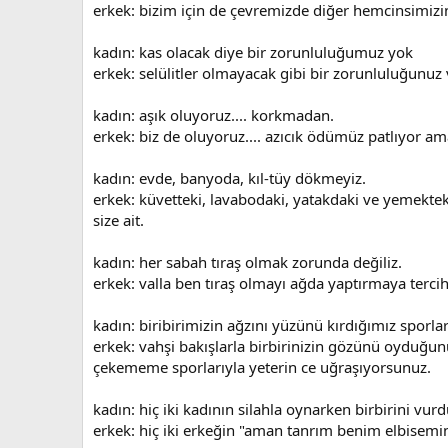
erkek: bizim için de çevremizde diğer hemcinsimizi
kadın: kas olacak diye bir zorunluluğumuz yok
erkek: selülitler olmayacak gibi bir zorunluluğunuz 
kadın: aşık oluyoruz.... korkmadan.
erkek: biz de oluyoruz.... azıcık ödümüz patlıyor a
kadın: evde, banyoda, kıl-tüy dökmeyiz.
erkek: küvetteki, lavabodaki, yatakdaki ve yemektek
size ait.
kadın: her sabah tıraş olmak zorunda değiliz.
erkek: valla ben tıraş olmayı ağda yaptırmaya terci
kadın: biribirimizin ağzını yüzünü kırdığımız sporl
erkek: vahşi bakışlarla birbirinizin gözünü oyduğunu
çekememe sporlarıyla yeterin ce uğraşıyorsunuz.
kadın: hiç iki kadının silahla oynarken birbirini 
erkek: hiç iki erkeğin "aman tanrım benim elbisem