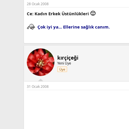
28 Ocak 2008
🙂
Ce: Kadın Erkek Üstünlükleri
Çok iyi ya... Ellerine sağlık canım.
kırçiçeği
Yeni Üye
Üye
31 Ocak 2008