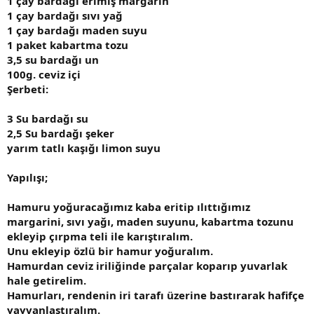
1 çay bardağı erimiş margarin
1 çay bardağı sıvı yağ
1 çay bardağı maden suyu
1 paket kabartma tozu
3,5 su bardağı un
100g. ceviz içi
Şerbeti:
3 Su bardağı su
2,5 Su bardağı şeker
yarım tatlı kaşığı limon suyu
Yapılışı;
Hamuru yoğuracağımız kaba eritip ılıttığımız
margarini, sıvı yağı, maden suyunu, kabartma tozunu
ekleyip çırpma teli ile karıştıralım.
Unu ekleyip özlü bir hamur yoğuralım.
Hamurdan ceviz iriliğinde parçalar koparıp yuvarlak
hale getirelim.
Hamurları, rendenin iri tarafı üzerine bastırarak hafifçe
yayvanlaştıralım.