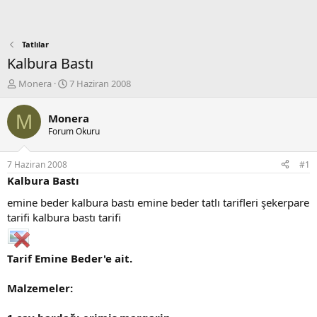
Tatlılar
Kalbura Bastı
K
B
Monera
7 Haziran 2008
o
a
n
ş
M
Monera
b
l
Forum Okuru
u
a
y
n
u
g
7 Haziran 2008
#1
b
ı
Kalbura Bastı
a
ç
ş
t
emine beder kalbura bastı emine beder tatlı tarifleri şekerpare
l
a
tarifi kalbura bastı tarifi
a
r
t
i
a
h
Tarif Emine Beder'e ait.
n
i
Malzemeler: