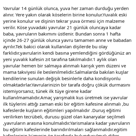
Yavrular 14 günlük olunca, yuva her zaman durduğu yerden
alınır. Yere yakın olarak köselerin birine konulur.Yuvalık eski
yerine konulur ve dişinin tekrar yuva örmesi için malzeme
verilir. Köse yuvadaki yavrular 21 günlük oluncaya kadar
baba, yavruların bakımını üstlenir. Bundan sonra 1 hafta
içinde 26-27 günlük olunca yavru tamamen anne ve babadan
ayrılır.Tek bakici olarak kullanılan dişilerde bu olay
farklıdır.yavrularin kendi basına yemlendiğini gördüğünüz an
yeni yuvalık kafesin zıt tarafına takılmalıdır.1 aylık olan
yavrular hemen bir salmaya alınmalı karışık yem düzeni ve
mama takviyesi ile beslenilmelidir.Salmalarda bakılan kuşlar
kendilerine sunulan değişik besinlerle daha kondisyonlu
olmaktadırlar.Yavrularinizin bir tarafa doğru çökük durmasını
istemiyorsanız, tünek ilk tüye girene kadar
kullanılmamalıdır.Amaç yarışmalık kus üretmek ise yavrular
ilk tüylerini attığı zaman eski bir eğitim kafesine alınmalı ,bu
kafeslerde kuşların eğitimleri yapılmalıdır .Duruş eğitimi
verilirken tecrübeli, durusu güzel olan kanaryalar seçilmeli
,yavruların arasına konulmalıdır.Yarismalara kadar yavruların
bu eğitim kafeslerinde barındırılmaları sağlanmalıdır.egitim
kafeslerinin kümesin ön tarafında bulundurulmalı diğer