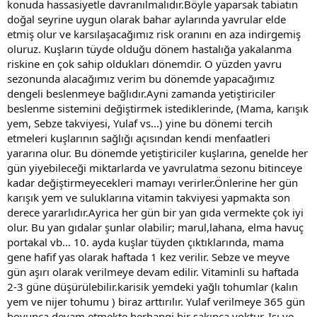
konuda hassasiyetle davranılmalıdır.Böyle yaparsak tabiatın
doğal seyrine uygun olarak bahar aylarında yavrular elde
etmiş olur ve karsılaşacağımız risk oranını en aza indirgemiş
oluruz. Kuşların tüyde olduğu dönem hastalığa yakalanma
riskine en çok sahip oldukları dönemdir. O yüzden yavru
sezonunda alacağımız verim bu dönemde yapacağımız
dengeli beslenmeye bağlıdır.Ayni zamanda yetiştiriciler
beslenme sistemini değiştirmek istediklerinde, (Mama, karışık
yem, Sebze takviyesi, Yulaf vs...) yine bu dönemi tercih
etmeleri kuşlarının sağlığı açısından kendi menfaatleri
yararına olur. Bu dönemde yetiştiriciler kuşlarına, genelde her
gün yiyebileceği miktarlarda ve yavrulatma sezonu bitinceye
kadar değiştirmeyecekleri mamayı verirler.Önlerine her gün
karışık yem ve suluklarına vitamin takviyesi yapmakta son
derece yararlıdır.Ayrica her gün bir yan gıda vermekte çok iyi
olur. Bu yan gıdalar şunlar olabilir; marul,lahana, elma havuç
portakal vb... 10. ayda kuşlar tüyden çıktıklarında, mama
gene hafif yas olarak haftada 1 kez verilir. Sebze ve meyve
gün aşırı olarak verilmeye devam edilir. Vitaminli su haftada
2-3 güne düşürülebilir.karisik yemdeki yağlı tohumlar (kalın
yem ve nijer tohumu ) biraz arttırılır. Yulaf verilmeye 365 gün
boyunca devam etmekte herhangi bir sakınca yoktur. Isı ve