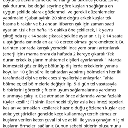
ışık durumu ise doğal seyrine göre kuşların sağlığına en
uygun şekilde olarak gözlenmeli ve gerekli düzenlemeler
yapılmalıdırŞubat ayinin 20 sine doğru erkek kuşlar tek
basına bırakılır ve bu andan itibaren ışık için zaman saati
ayarlanır.Isik her hafta 15 dakika öne çekilerek, ilk yavru
çıktığında ışık 14 saate çıkacak şekilde ayarlanır. Işık 14 saate
ulaştığında ısınında en az 18 derece olması gerekmektedir. Bu
tarihten sonrada karışık yemdeki ince yem oranı arttırılarak
(enerji için) mama oranı da haftada 2 kereye çıkartılır.Tek
duran erkek kuşların muhtemel dişileri ayarlanarak 1 Martta
kümesteki gözler ikiye bölünüp dişilerde erkeklerin yanına
koyulur. 10 gün süre ile tahtadan yapılmış bölmelerin her iki
tarafındaki dişi ve erkek ses sinyalleriyle anlaşırlar. Tahta
bölmeler, tel bölmelerle değiştirilip, 5-6 gün tel vasıtasıyla
birbirlerini görerek çiftlerin uyum sağlamalarına yardımcı
olunmaya çalışılır. Ese atmadan önce altlarında varsa fazlalık
tüyler kesilir.( FI sinin üzerindeki tüyler asla kesilmez) tepeleri,
kasları ve tırnakları kesilerek hazır olduğu gözlenen kuşlar ese
atılır. yetiştiriciler genelde keçe kullanmayı tercih etmezler
kuşlara verilen keten çuval ipi ve at kili ile yuva çanağının içini
kuşların örmeleri sağlanır. Bunun sebebi bitlerin oluşumunu