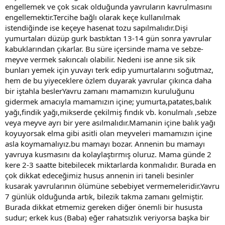
engellemek ve çok sıcak olduğunda yavruların kavrulmasını
engellemektir.Tercihe bağlı olarak keçe kullanılmak
istendiğinde ise keçeye hasenat tozu sapılmalıdır.Dişi
yumurtaları düzüp gurk bastıktan 13-14 gün sonra yavrular
kabuklarından çıkarlar. Bu süre içersinde mama ve sebze-
meyve vermek sakıncalı olabilir. Nedeni ise anne sik sik
bunları yemek için yuvayı terk edip yumurtalarını soğutmaz,
hem de bu yiyeceklere özlem duyarak yavrular çıkınca daha
bir iştahla beslerYavru zamanı mamamızın kuruluğunu
gidermek amacıyla mamamızın içine; yumurta,patates,balık
yağı,findik yağı,mikserde çekilmiş fındık vb. konulmalı ,sebze
veya meyve ayrı bir yere asılmalıdır.Mamanin içine balık yağı
koyuyorsak elma gibi asitli olan meyveleri mamamızın içine
asla koymamalıyız.bu mamayı bozar. Annenin bu mamayı
yavruya kusmasını da kolaylaştırmış oluruz. Mama günde 2
kere 2-3 saatte bitebilecek miktarlarda konmalıdır. Burada en
çok dikkat edeceğimiz husus annenin iri taneli besinler
kusarak yavrularının ölümüne sebebiyet vermemeleridir.Yavru
7 günlük olduğunda artık, bilezik takma zamanı gelmiştir.
Burada dikkat etmemiz gereken diğer önemli bir hususta
sudur; erkek kus (Baba) eğer rahatsızlık veriyorsa başka bir