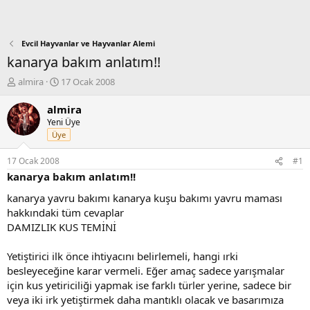
Evcil Hayvanlar ve Hayvanlar Alemi
kanarya bakım anlatım!!
K
B
almira
17 Ocak 2008
o
a
n
ş
almira
b
l
Yeni Üye
u
a
Üye
y
n
u
g
17 Ocak 2008
#1
b
ı
kanarya bakım anlatım!!
a
ç
ş
t
kanarya yavru bakımı kanarya kuşu bakımı yavru maması
l
a
hakkındaki tüm cevaplar
a
r
DAMIZLIK KUS TEMİNİ
t
i
a
h
Yetiştirici ilk önce ihtiyacını belirlemeli, hangi ırki
n
i
besleyeceğine karar vermeli. Eğer amaç sadece yarışmalar
için kus yetiriciliği yapmak ise farklı türler yerine, sadece bir
veya iki irk yetiştirmek daha mantıklı olacak ve basarımıza