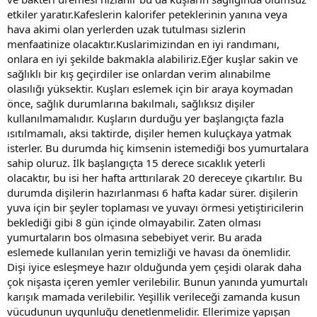
etkiler yaratır.Kafeslerin kalorifer peteklerinin yanına veya
hava akimi olan yerlerden uzak tutulması sizlerin
menfaatinize olacaktır.Kuslarimizindan en iyi randımanı,
onlara en iyi şekilde bakmakla alabiliriz.Eğer kuşlar sakin ve
sağlıklı bir kış geçirdiler ise onlardan verim alınabilme
olasılığı yüksektir. Kuşları eslemek için bir araya koymadan
önce, sağlık durumlarına bakılmalı, sağlıksız dişiler
kullanılmamalıdır. Kuşların durduğu yer başlangıçta fazla
ısıtılmamalı, aksi taktirde, dişiler hemen kuluçkaya yatmak
isterler. Bu durumda hiç kimsenin istemediği bos yumurtalara
sahip oluruz. İlk başlangıçta 15 derece sıcaklık yeterli
olacaktır, bu isi her hafta arttırılarak 20 dereceye çıkartılır. Bu
durumda dişilerin hazırlanması 6 hafta kadar sürer. dişilerin
yuva için bir şeyler toplaması ve yuvayı örmesi yetiştiricilerin
beklediği gibi 8 gün içinde olmayabilir. Zaten olması
yumurtaların bos olmasına sebebiyet verir. Bu arada
eslemede kullanılan yerin temizliği ve havası da önemlidir.
Dişi iyice esleşmeye hazır olduğunda yem çeşidi olarak daha
çok nişasta içeren yemler verilebilir. Bunun yanında yumurtalı
karışık mamada verilebilir. Yeşillik verileceği zamanda kusun
vücudunun uygunluğu denetlenmelidir. Ellerimize yapışan