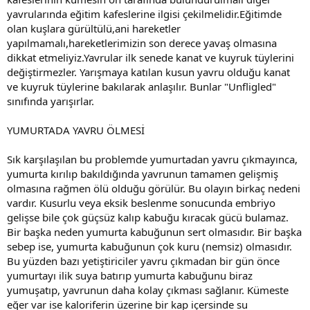
yavrularında eğitim kafeslerine ilgisi çekilmelidir.Eğitimde
olan kuşlara gürültülü,ani hareketler
yapılmamalı,hareketlerimizin son derece yavaş olmasına
dikkat etmeliyiz.Yavrular ilk senede kanat ve kuyruk tüylerini
değiştirmezler. Yarışmaya katılan kusun yavru olduğu kanat
ve kuyruk tüylerine bakılarak anlaşılır. Bunlar "Unfligled"
sınıfında yarışırlar.
YUMURTADA YAVRU ÖLMESİ
Sık karşılaşılan bu problemde yumurtadan yavru çıkmayınca,
yumurta kırılıp bakıldığında yavrunun tamamen gelişmiş
olmasına rağmen ölü olduğu görülür. Bu olayın birkaç nedeni
vardır. Kusurlu veya eksik beslenme sonucunda embriyo
gelişse bile çok güçsüz kalıp kabuğu kıracak gücü bulamaz.
Bir başka neden yumurta kabuğunun sert olmasıdır. Bir başka
sebep ise, yumurta kabuğunun çok kuru (nemsiz) olmasıdır.
Bu yüzden bazı yetiştiriciler yavru çıkmadan bir gün önce
yumurtayı ilik suya batırıp yumurta kabuğunu biraz
yumuşatıp, yavrunun daha kolay çıkması sağlanır. Kümeste
eğer var ise kaloriferin üzerine bir kap içersinde su