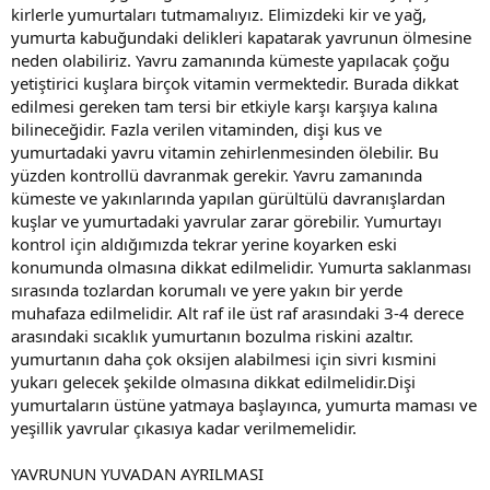
kirlerle yumurtaları tutmamalıyız. Elimizdeki kir ve yağ,
yumurta kabuğundaki delikleri kapatarak yavrunun ölmesine
neden olabiliriz. Yavru zamanında kümeste yapılacak çoğu
yetiştirici kuşlara birçok vitamin vermektedir. Burada dikkat
edilmesi gereken tam tersi bir etkiyle karşı karşıya kalına
bilineceğidir. Fazla verilen vitaminden, dişi kus ve
yumurtadaki yavru vitamin zehirlenmesinden ölebilir. Bu
yüzden kontrollü davranmak gerekir. Yavru zamanında
kümeste ve yakınlarında yapılan gürültülü davranışlardan
kuşlar ve yumurtadaki yavrular zarar görebilir. Yumurtayı
kontrol için aldığımızda tekrar yerine koyarken eski
konumunda olmasına dikkat edilmelidir. Yumurta saklanması
sırasında tozlardan korumalı ve yere yakın bir yerde
muhafaza edilmelidir. Alt raf ile üst raf arasındaki 3-4 derece
arasındaki sıcaklık yumurtanın bozulma riskini azaltır.
yumurtanın daha çok oksijen alabilmesi için sivri kısmini
yukarı gelecek şekilde olmasına dikkat edilmelidir.Dişi
yumurtaların üstüne yatmaya başlayınca, yumurta maması ve
yeşillik yavrular çıkasıya kadar verilmemelidir.
YAVRUNUN YUVADAN AYRILMASI