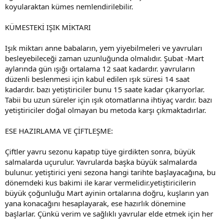
koyularaktan kümes nemlendirilebilir.
KÜMESTEKİ IŞIK MİKTARI
Işık miktarı anne babaların, yem yiyebilmeleri ve yavruları
besleyebileceği zaman uzunluğunda olmalıdır. Şubat -Mart
aylarında gün ışığı ortalama 12 saat kadardır. yavruların
düzenli beslenmesi için kabul edilen ışık süresi 14 saat
kadardır. bazı yetiştiriciler bunu 15 saate kadar çıkarıyorlar.
Tabii bu uzun süreler için ışık otomatlarına ihtiyaç vardır. bazı
yetiştiriciler doğal olmayan bu metoda karşı çıkmaktadırlar.
ESE HAZIRLAMA VE ÇİFTLEŞME:
Çiftler yavru sezonu kapatıp tüye girdikten sonra, büyük
salmalarda uçurulur. Yavrularda başka büyük salmalarda
bulunur. yetiştirici yeni sezona hangi tarihte başlayacağına, bu
dönemdeki kus bakimi ile karar vermelidir.yetiştiricilerin
büyük çoğunluğu Mart ayinin ortalarına doğru, kuşların yan
yana konacağını hesaplayarak, ese hazırlık dönemine
başlarlar. Çünkü verim ve sağlıklı yavrular elde etmek için her