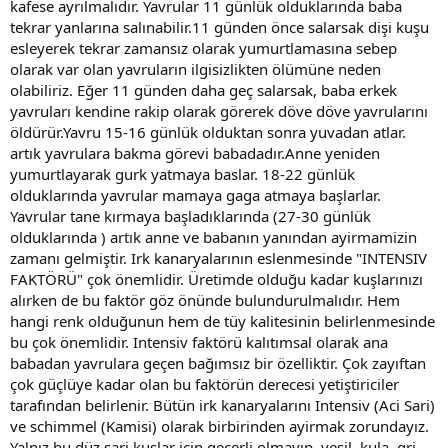
kafese ayrılmalıdır. Yavrular 11 günlük olduklarında baba
tekrar yanlarına salınabilir.11 günden önce salarsak dişi kuşu
esleyerek tekrar zamansız olarak yumurtlamasına sebep
olarak var olan yavruların ilgisizlikten ölümüne neden
olabiliriz. Eğer 11 günden daha geç salarsak, baba erkek
yavruları kendine rakip olarak görerek döve döve yavrularını
öldürür.Yavru 15-16 günlük olduktan sonra yuvadan atlar.
artık yavrulara bakma görevi babadadır.Anne yeniden
yumurtlayarak gurk yatmaya baslar. 18-22 günlük
olduklarında yavrular mamaya gaga atmaya başlarlar.
Yavrular tane kırmaya başladıklarında (27-30 günlük
olduklarında ) artık anne ve babanın yanından ayirmamizin
zamanı gelmiştir. Irk kanaryalarının eslenmesinde "INTENSIV
FAKTÖRÜ" çok önemlidir. Üretimde olduğu kadar kuşlarınızı
alırken de bu faktör göz önünde bulundurulmalıdır. Hem
hangi renk olduğunun hem de tüy kalitesinin belirlenmesinde
bu çok önemlidir. Intensiv faktörü kalıtımsal olarak ana
babadan yavrulara geçen bağımsız bir özelliktir. Çok zayıftan
çok güçlüye kadar olan bu faktörün derecesi yetiştiriciler
tarafından belirlenir. Bütün irk kanaryalarını Intensiv (Aci Sari)
ve schimmel (Kamisi) olarak birbirinden ayirmak zorundayız.
Yalnız bu düz sari kuşlar için geçerli olmayıp, yeşil, kula, gri,