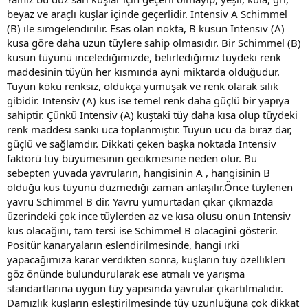
beyaz ve araçlı kuşlar içinde geçerlidir. Intensiv A Schimmel
(B) ile simgelendirilir. Esas olan nokta, B kusun Intensiv (A)
kusa göre daha uzun tüylere sahip olmasıdır. Bir Schimmel (B)
kusun tüyünü incelediğimizde, belirlediğimiz tüydeki renk
maddesinin tüyün her kısmında ayni miktarda olduğudur.
Tüyün kökü renksiz, oldukça yumuşak ve renk olarak silik
gibidir. Intensiv (A) kus ise temel renk daha güçlü bir yapıya
sahiptir. Çünkü Intensiv (A) kuştaki tüy daha kısa olup tüydeki
renk maddesi sanki uca toplanmıştır. Tüyün ucu da biraz dar,
güçlü ve sağlamdır. Dikkati çeken başka noktada Intensiv
faktörü tüy büyümesinin gecikmesine neden olur. Bu
sebepten yuvada yavruların, hangisinin A , hangisinin B
olduğu kus tüyünü düzmediği zaman anlaşılır.Önce tüylenen
yavru Schimmel B dir. Yavru yumurtadan çıkar çıkmazda
üzerindeki çok ince tüylerden az ve kısa olusu onun Intensiv
kus olacağını, tam tersi ise Schimmel B olacagini gösterir.
Positür kanaryaların eslendirilmesinde, hangi ırki
yapacağımıza karar verdikten sonra, kuşların tüy özellikleri
göz önünde bulundurularak ese atmalı ve yarışma
standartlarına uygun tüy yapısında yavrular çıkartılmalıdır.
Damızlık kuşların esleştirilmesinde tüy uzunluğuna çok dikkat