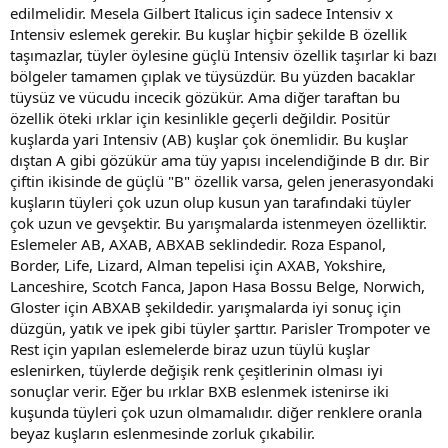
edilmelidir. Mesela Gilbert Italicus için sadece Intensiv x
Intensiv eslemek gerekir. Bu kuşlar hiçbir şekilde B özellik
taşımazlar, tüyler öylesine güçlü Intensiv özellik taşırlar ki bazı
bölgeler tamamen çıplak ve tüysüzdür. Bu yüzden bacaklar
tüysüz ve vücudu incecik gözükür. Ama diğer taraftan bu
özellik öteki ırklar için kesinlikle geçerli değildir. Positür
kuşlarda yari Intensiv (AB) kuşlar çok önemlidir. Bu kuşlar
dıştan A gibi gözükür ama tüy yapısı incelendiğinde B dır. Bir
çiftin ikisinde de güçlü "B" özellik varsa, gelen jenerasyondaki
kuşların tüyleri çok uzun olup kusun yan tarafındaki tüyler
çok uzun ve gevşektir. Bu yarışmalarda istenmeyen özelliktir.
Eslemeler AB, AXAB, ABXAB seklindedir. Roza Espanol,
Border, Life, Lizard, Alman tepelisi için AXAB, Yokshire,
Lanceshire, Scotch Fanca, Japon Hasa Bossu Belge, Norwich,
Gloster için ABXAB şekildedir. yarışmalarda iyi sonuç için
düzgün, yatık ve ipek gibi tüyler şarttır. Parisler Trompoter ve
Rest için yapılan eslemelerde biraz uzun tüylü kuşlar
eslenirken, tüylerde değişik renk çeşitlerinin olması iyi
sonuçlar verir. Eğer bu ırklar BXB eslenmek istenirse iki
kuşunda tüyleri çok uzun olmamalıdır. diğer renklere oranla
beyaz kuşların eslenmesinde zorluk çıkabilir.