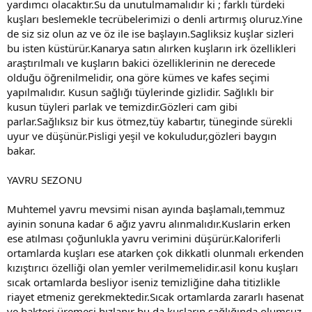
yardımcı olacaktır.Su da unutulmamalıdır ki ; farklı türdeki
kuşları beslemekle tecrübelerimizi o denli artırmış oluruz.Yine
de siz siz olun az ve öz ile ise başlayın.Sagliksiz kuşlar sizleri
bu isten küstürür.Kanarya satın alırken kuşların irk özellikleri
araştırılmalı ve kuşların bakici özelliklerinin ne derecede
olduğu öğrenilmelidir, ona göre kümes ve kafes seçimi
yapılmalıdır. Kusun sağlığı tüylerinde gizlidir. Sağlıklı bir
kusun tüyleri parlak ve temizdir.Gözleri cam gibi
parlar.Sağlıksız bir kus ötmez,tüy kabartır, tüneginde sürekli
uyur ve düşünür.Pisligi yeşil ve kokuludur,gözleri baygın
bakar.
YAVRU SEZONU
Muhtemel yavru mevsimi nisan ayında başlamalı,temmuz
ayinin sonuna kadar 6 ağız yavru alınmalıdır.Kuslarin erken
ese atılması çoğunlukla yavru verimini düşürür.Kaloriferli
ortamlarda kuşları ese atarken çok dikkatli olunmalı erkenden
kızıştırıcı özelliği olan yemler verilmemelidir.asil konu kuşları
sıcak ortamlarda besliyor iseniz temizliğine daha titizlikle
riayet etmeniz gerekmektedir.Sıcak ortamlarda zararlı hasenat
ve bakteri üremesi hızlanır bu da kuşların sağlığında olumsuz