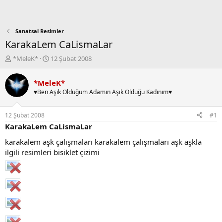
Sanatsal Resimler
KarakaLem CaLismaLar
K
B
*MeleK*
12 Şubat 2008
o
a
n
ş
*MeleK*
b
l
♥Ben Aşık Olduğum Adamın Aşık Olduğu Kadınım♥
u
a
y
n
u
g
12 Şubat 2008
#1
b
ı
KarakaLem CaLismaLar
a
ç
ş
t
karakalem aşk çalışmaları karakalem çalışmaları aşk aşkla
l
a
ilgili resimleri bisiklet çizimi
a
r
t
i
a
h
n
i