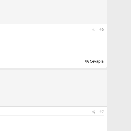
#6
Cevapla
#7