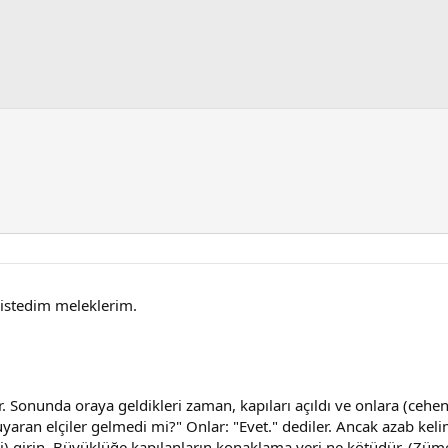
 istedim meleklerim.
 Sonunda oraya geldikleri zaman, kapıları açıldı ve onlara (cehenn
yaran elçiler gelmedi mi?" Onlar: "Evet." dediler. Ancak azab kelim
ri) girin. Büyüklüğe kapılanların konaklama yeri ne kötüdür. (Züm