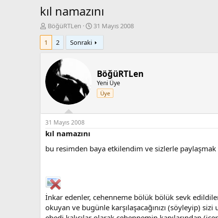
kıl namazını
K
B
BöğüRTLen
31 Mayıs 2008
o
a
1
2
Sonraki
n
ş
b
l
u
a
y
n
BöğüRTLen
u
g
Yeni Üye
b
ı
Üye
a
ç
ş
t
l
a
a
r
31 Mayıs 2008
t
i
kıl namazını
a
h
bu resimden baya etkilendim ve sizlerle paylaşmak
n
i
İnkar edenler, cehenneme bölük bölük sevk edildiler.
okuyan ve bugünle karşılaşacağınızı (söyleyip) sizi u
ebedi kalıcılar olarak cehennemin kapılarından (içe