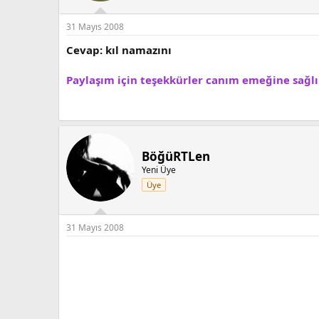
31 Mayıs 2008
Cevap: kıl namazını
Paylaşım için teşekkürler canım emeğine sağl
BöğüRTLen
Yeni Üye
Üye
31 Mayıs 2008