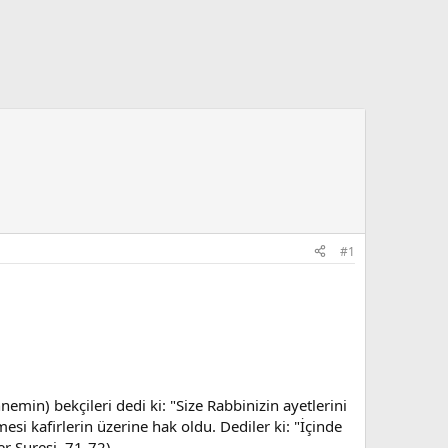
#1
emin) bekçileri dedi ki: "Size Rabbinizin ayetlerini
esi kafirlerin üzerine hak oldu. Dediler ki: "İçinde
er Suresi, 71-72)