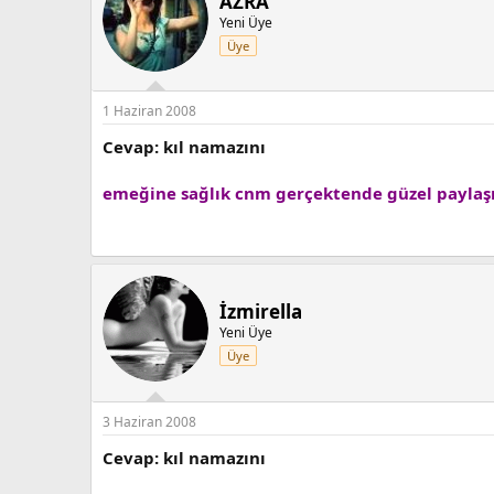
AZRA
Yeni Üye
Üye
1 Haziran 2008
Cevap: kıl namazını
emeğine sağlık cnm gerçektende güzel payla
İzmirella
Yeni Üye
Üye
3 Haziran 2008
Cevap: kıl namazını