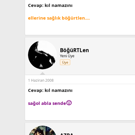
Cevap: kıl namazını
ellerine sağlık böğürtlen....
BöğüRTLen
Yeni Üye
Üye
1 Haziran 2008
Cevap: kıl namazını
🙂
sağol abla sende