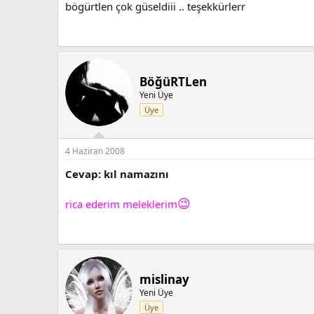
bögürtlen çok güseldiii .. teşekkürlerr
BöğüRTLen
Yeni Üye
Üye
4 Haziran 2008
Cevap: kıl namazını
😉
rica ederim meleklerim
mislinay
Yeni Üye
Üye