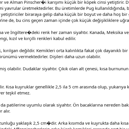
Alman Pinscher�i karışımı küçük bir köpek cinsi yetiştirir. Diğer 
yeni yavrular üretmektedirler. Bu üretimlerde Pug kullanıldığında, 
 yetiştiriciler biraraya gelip daha küçük bir boyut ve daha hoş 
 Yine de, bu cins geçen zaman içinde çok küçük değişikliklere uğra
a ve İngiltere�deki renk her zaman siyahtır. Kanada, Meksika ve 
 kızıl ve kırçıllı renkleri kabul edilir.
k, kırılgan değildir. Kemikleri orta kalınlıkta fakat çok dayanıklı b
örünümü vermektedirler. Dişileri daha uzun olabilir.
iş olabilir. Dudaklar siyahtır. Çıkık olan alt çenesi, kısa burnunu
r. Kısa kuyruklar genellikle 2,5 ila 5 cm arasında olup, yukarıya
er teşkil etmez.
arı da patilerine uyumlu olarak siyahtır. Ön bacaklarına nereden b
 alır.
 uzunluğu yaklaşık 2,5 cm�dir. Arka kısımda ve kuyrukta daha kısa 
erindeki Affenpinscherlerin arka kürek kemikleri arasında sert bir 