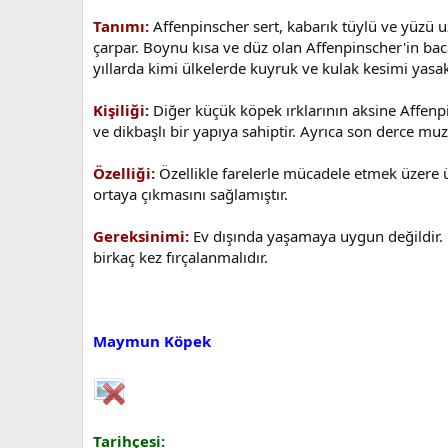
Tanımı:
Affenpinscher sert, kabarık tüylü ve yüzü u
çarpar. Boynu kısa ve düz olan Affenpinscher'in baca
yıllarda kimi ülkelerde kuyruk ve kulak kesimi yasakl
Kişiliği:
Diğer küçük köpek ırklarının aksine Affenpin
ve dikbaşlı bir yapıya sahiptir. Ayrıca son derce mu
Özelliği:
Özellikle farelerle mücadele etmek üzere ü
ortaya çıkmasını sağlamıştır.
Gereksinimi:
Ev dışında yaşamaya uygun değildir. Eg
birkaç kez fırçalanmalıdır.
Maymun Köpek
Tarihçesi: