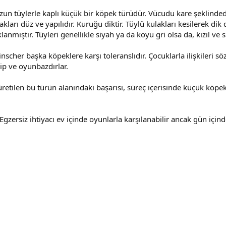
zun tüylerle kaplı küçük bir köpek türüdür. Vücudu kare şeklinded
kları düz ve yapılıdır. Kuruğu diktir. Tüylü kulakları kesilerek d
anmıştır. Tüyleri genellikle siyah ya da koyu gri olsa da, kızıl ve
scher başka köpeklere karşı toleranslıdır. Çocuklarla ilişkileri s
zip ve oyunbazdırlar.
retilen bu türün alanındaki başarısı, süreç içerisinde küçük köpe
zersiz ihtiyacı ev içinde oyunlarla karşılanabilir ancak gün için