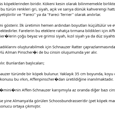
s köpeklerinden biridir. Kökeni kesin olarak bilinmemekle birlikte
 bu türün renkleri gri, siyah, açık ve sarıya dönük kahverengi hatt
iştirilir ve "Fareci" ya da "Fareci Terrier" olarak anılırlar.
gösterir. İlk üretimin hemen ardından boyutları küçültülür ve evl
tedirler. Farelerin bu eteklere rahatça tırmana bildikleri için Aff
rier�lerin çoğu beyaz ve grimsi siyah, kızıl siyah ya da düz siyahtı
aradıklarını oluşturabilmek için Schnauzer Ratter çaprazlanmasından
ylü Alman Pinscher�i de bu cinsin oluşumunda yer alır.
lır. Bunlardan başlıcaları;
er türünde bir köpek bulunur. Yaklaşık 35 cm boyunda, koyu çel
konusu bu ırkın, Affenpinscher�dan üretildiğine inanılmaktadır.
�mini�nin Affen-Schnauzer karışımıyla az oranda diğer bazı cinsl
r ise yine Almanya'da görülen Schoosbundrassen'dir (pet köpek ma
onucu ortaya çıkmıştır.