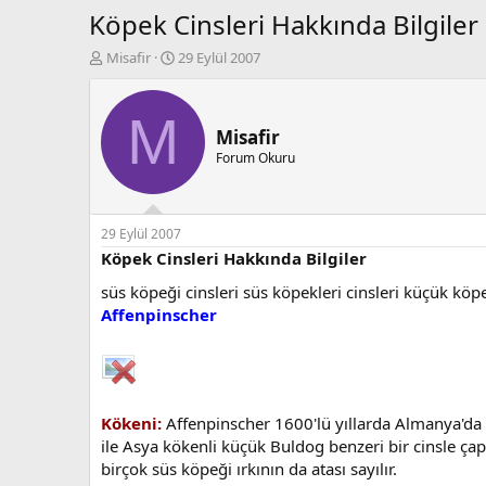
Köpek Cinsleri Hakkında Bilgiler
K
B
Misafir
29 Eylül 2007
o
a
n
ş
b
l
M
u
a
Misafir
y
n
Forum Okuru
u
g
b
ı
a
ç
ş
t
29 Eylül 2007
l
a
Köpek Cinsleri Hakkında Bilgiler
a
r
süs köpeği cinsleri süs köpekleri cinsleri küçük köp
t
i
a
h
Affenpinscher
n
i
Kökeni:
Affenpinscher 1600'lü yıllarda Almanya'da o
ile Asya kökenli küçük Buldog benzeri bir cinsle çap
birçok süs köpeği ırkının da atası sayılır.