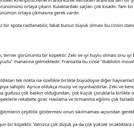
ünümünü ortaya çıkarır. Kulaklardaki saçları çok kısadır. Tam bi
ünümün ortaya çıkmasına gerek vardır.
 bir spota rastlanabilir, fakat bunun büyük olması bu cinsin sta
ı, terrier görünümlü bir köpektir. Zeki ve iyi huylu olması onu iyi
ü" manasına gelmektedir. Fransa'da bu cinse "diablotin moustachu
rıldıkları tek nokta ise özellikle birlikte büyüdüyse diğer hayvanla
apıya sahiptir. Ayrıca oldukça muzip ve oyunbazdırlar. Zeki ve kend
güdüsü çok baskın olduğundan, çok küçük çocuklarla birlikte olm
öpeklerle rekabete girer. Havlama ve tırmanma eğilimi çok fazladır
 eğitimlerin çeşitlilik göstermesi onun sıkılmaması açısından gerek
bir köpektir. Yalnızca çok düşük ya da çok yüksek sıcaklıklara du