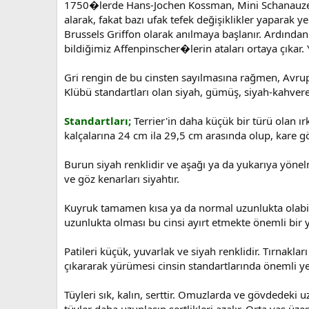
1750�lerde Hans-Jochen Kossman, Mini Schanauzer ve 
alarak, fakat bazı ufak tefek değişiklikler yaparak 
Brussels Griffon olarak anılmaya başlanır. Ardından
bildiğimiz Affenpinscher�lerin ataları ortaya çıkar.
Gri rengin de bu cinsten sayılmasına rağmen, Avrup
Klübü standartları olan siyah, gümüş, siyah-kahverengi,
Standartları;
Terrier'in daha küçük bir türü olan ır
kalçalarına 24 cm ila 29,5 cm arasında olup, kare g
Burun siyah renklidir ve aşağı ya da yukarıya yönelm
ve göz kenarları siyahtır.
Kuyruk tamamen kısa ya da normal uzunlukta olabili
uzunlukta olması bu cinsi ayırt etmekte önemli bir y
Patileri küçük, yuvarlak ve siyah renklidir. Tırnakl
çıkararak yürümesi cinsin standartlarında önemli yer
Tüyleri sık, kalın, serttir. Omuzlarda ve gövdedeki
tüyler daha uzunlaşıp sertlikleri azalır. Orta yaş üz