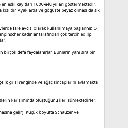
 en eski kayıtları 1600�lü yılları göstermektedir.
a kızıldır. Ayaklarda ve göğüste beyaz olması da sık
erde fare avcısı olarak kullanılmaya başlannır. O
enpinscher kadınlar tarafından çok tercih edilip
lar.
 birçok defa faydalanırlar. Bunların yanı sıra bir
ik grisi renginde ve ağaç sincaplarını avlamakta
erin karışımında oluştuğunu ileri sümektedirler.
nasına gelir). Küçük boyutta Scnauzer ve