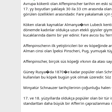
Avrupa kökenli olan Affenpinscher tarihin en eski sü
17. yy boyutları yaklaşık 30 ila 33 cm arasında olan
görülen özellikleri arasındadır. Fare yakalamak için yet
Köken olarak kaynaklar Almanya�nın Lubeck kentini 
dönemde kadınlar oldukça uzun etekli giysiler giymek
kucaklarında daimi bir yer edinir. Fare avcısı bu Ter
Affenpinscherın ilk yetiştiricileri bir ev köpeğinde 
Alman cinsi olan İpeksi Pinscheri, Pug, yumuşak tü
Affenpinscher, birçok süs köpeği ırkının da atası sayı
Güney Rusya�da 1870�e kadar popüler olan Schnauz
kullanılan bu köpek bugün yok olmak üzeredir. Söz 
Minyatür Schnauzer tarihçilerinin çoğunluğu halen 
17. ve 18. yüzyıllarda oldukça popüler olan bir tü
standarttan daha büyük bir Affen'in çaprazlanması s