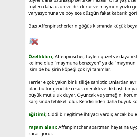
tüyleri daha uzun ve dik durur ve maymun yüzlü gör
varyasyonuna ve böylece düzgün fakat kabarık gör
Bazı Affenpinscherlerin göğüs kısmında küçük beyaz
Özellikleri;
Affenpinscher, tüyleri güzel ve dayanıkl
kelime olup "maymuna benzeyen" ya da "maymun yüzl
isim de bu şirin köpeği çok iyi tanımlar.
Terrier'e çok yakın bir kişiliğe sahiptir. Onlardan ay
olan bu tür genelde cesur, meraklı ve dikbaşlı bir y
büyük mutluluk duyar. Oyuncak ve yemeğini koruma 
karşısında tehlikeli olur. Kendisinden daha büyük k
Eğitimi;
Ciddi bir eğitime ihtiyacı vardır, ancak bu
Yaşam alanı;
Affenpinscher apartman hayatına uygun 
zarar görür.