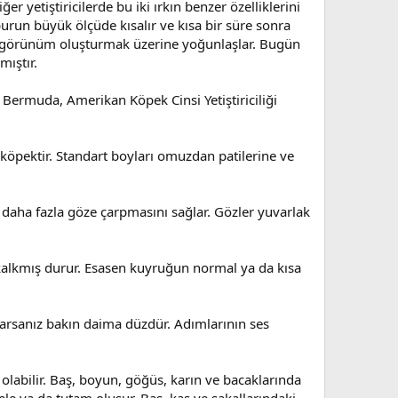
yetiştiricilerde bu iki ırkın benzer özelliklerini
burun büyük ölçüde kısalır ve kısa bir süre sonra
bir görünüm oluşturmak üzerine yoğunlaşlar. Bugün
mıştır.
Bermuda, Amerikan Köpek Cinsi Yetiştiriciliği
ir köpektir. Standart boyları omuzdan patilerine ve
n daha fazla göze çarpmasını sağlar. Gözler yuvarlak
 kalkmış durur. Esasen kuyruğun normal ya da kısa
akarsanız bakın daima düzdür. Adımlarının ses
olabilir. Baş, boyun, göğüs, karın ve bacaklarında
yele ya da tutam oluşur. Baş, kaş ve sakallarındaki