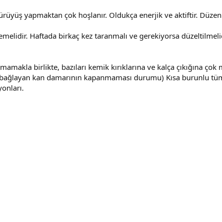
üyüş yapmaktan çok hoşlanır. Oldukça enerjik ve aktiftir. Düzenl
emelidir. Haftada birkaç kez taranmalı ve gerekiyorsa düzeltilmeli
amakla birlikte, bazıları kemik kırıklarına ve kalça çıkığına çok m
orta bağlayan kan damarının kapanmaması durumu) Kısa burunlu tü
yonları.