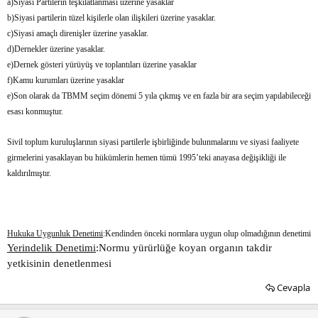
a)Siyasi Partilerin teşkilatlanması üzerine yasaklar
b)Siyasi partilerin tüzel kişilerle olan ilişkileri üzerine yasaklar.
c)Siyasi amaçlı direnişler üzerine yasaklar.
d)Dernekler üzerine yasaklar.
e)Dernek gösteri yürüyüş ve toplantıları üzerine yasaklar
f)Kamu kurumları üzerine yasaklar
e)Son olarak da TBMM seçim dönemi 5 yıla çıkmış ve en fazla bir ara seçim yapılabileceği
esası konmuştur.
Sivil toplum kuruluşlarının siyasi partilerle işbirliğinde bulunmalarını ve siyasi faaliyete
girmelerini yasaklayan bu hükümlerin hemen tümü 1995’teki anayasa değişikliği ile
kaldırılmıştır.
Hukuka Uygunluk Denetimi
:Kendinden önceki normlara uygun olup olmadığının denetimi
Yerindelik Denetimi
:Normu yürürlüğe koyan organın takdir
yetkisinin denetlenmesi
Cevapla