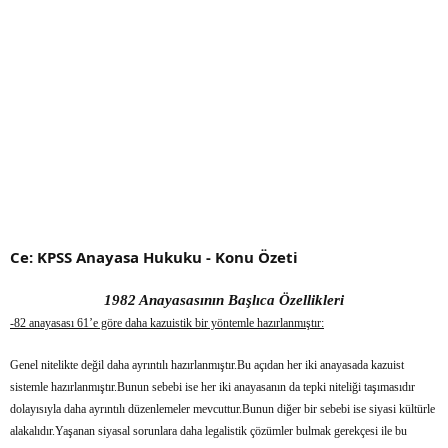
Ce: KPSS Anayasa Hukuku - Konu Özeti
1982 Anayasasının Başlıca Özellikleri
-82 anayasası 61’e göre daha kazuistik bir yöntemle hazırlanmıştır:
Genel nitelikte değil daha ayrıntılı hazırlanmıştır.Bu açıdan her iki anayasada kazuist
sistemle hazırlanmıştır.Bunun sebebi ise her iki anayasanın da tepki niteliği taşımasıdır
dolayısıyla daha ayrıntılı düzenlemeler mevcuttur.Bunun diğer bir sebebi ise siyasi kültürle
alakalıdır.Yaşanan siyasal sorunlara daha legalistik çözümler bulmak gerekçesi ile bu