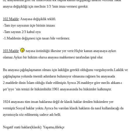
82 anayasasına göre bir milletvekili tek başına kanun değişikliği tasarısı verebilir fakat
anaysa değişikliği için meclisin 1/3 !inin imza vermesi gerekir.
102.Madde
: Anayasa değişiklik teklifi.
-Tam üye sayısının üçte birinin imzası
-Tam sayının 2/3 kabul oyu
-1.Maddenin değişmesi için tasarı bile verilemez.
103.Madde
nayasa üstünlüğü ilkesine yer verir.Hiçbir kanun anayasaya aykırı
olamaz.Aykırı bir hüküm olursa anayasa mahkemesi tarafından iptal olur.
Bu anayasa çağdaşlaşmanın olması için laikliğin gerekli olduğunu vurguluyordu.Laiklik ve
çağdaşlaşma yolunda önemli adımların bulunuyor olmasına rağmen bu anayasada
2.maddede dinin İslam olduğu ifade edilmiştir.Ayrıca 26.maddeye göre meclis ahkam-ı
şer’iyye ‘nin temizi ile hükümlüdür.1961 anayasasında bu hükümler kalkmıştır.
1924 anayasası tüm insan haklarına değil de klasik haklar denilen hükümlere yer
vermiştir.Sosyal haklar yoktu.Ayrıca bu varolan klasik hakların da nasıl kullanılacağı da
ayrıntısıyla söz edilmemiş sadece adı belli.
Negatif statü hakları(klasik): Yaşama,dilekçe