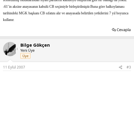
feshedilmiş olduklarından siyasi partilerin kamuoyu oluşturma gibi bir olanağı da yoktu.
-61’in aksine anayasanın kabulü CB seçimiyle birleştirilmiştir.Buna göre halkoylaması
tarihindeki MGK başkanı CB sıfatını alır ve anayasada belirtilen yetkilerini 7 yıl boyunca
kullanır.
Cevapla
Bilge Gökçen
Yeni Üye
Üye
11 Eylül 2007
#3