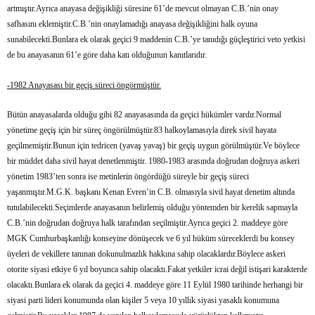
artmıştır.Ayrıca anayasa değişikliği süresine 61’de mevcut olmayan C.B.’nin onay
safhasını eklemiştir.C.B.’nin onaylamadığı anayasa değişikliğini halk oyuna
sunabilecekti.Bunlara ek olarak geçici 9 maddenin C.B.’ye tanıdığı güçleştirici veto yetkisi
de bu anayasanın 61’e göre daha katı olduğunun kanıtlarıdır.
-1982 Anayasası bir geçiş süreci öngörmüştür.
Bütün anayasalarda olduğu gibi 82 anayasasında da geçici hükümler vardır.Normal
yönetime geçiş için bir süreç öngörülmüştür.83 halkoylamasıyla direk sivil hayata
geçilmemiştir.Bunun için tedricen (yavaş yavaş) bir geçiş uygun görülmüştür.Ve böylece
bir müddet daha sivil hayat denetlenmiştir. 1980-1983 arasında doğrudan doğruya askeri
yönetim 1983’ten sonra ise metinlerin öngördüğü süreyle bir geçiş süreci
yaşanmıştır.M.G.K. başkanı Kenan Evren’in C.B. olmasıyla sivil hayat denetim altında
tutulabilecekti.Seçimlerde anayasanın belirlemiş olduğu yöntemden bir kerelik sapmayla
C.B.’nin doğrudan doğruya halk tarafından seçilmiştir.Ayrıca geçici 2. maddeye göre
MGK Cumhurbaşkanlığı konseyine dönüşecek ve 6 yıl hüküm süreceklerdi bu konsey
üyeleri de vekillere tanınan dokunulmazlık hakkına sahip olacaklardır.Böylece askeri
otorite siyasi etkiye 6 yıl boyunca sahip olacaktı.Fakat yetkiler icrai değil istişari karakterde
olacaktı.Bunlara ek olarak da geçici 4. maddeye göre 11 Eylül 1980 tarihinde herhangi bir
siyasi parti lideri konumunda olan kişiler 5 veya 10 yıllık siyasi yasaklı konumuna