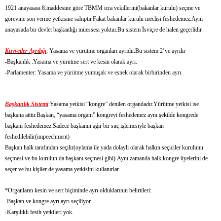
1921 anayasası 8.maddesine göre TBMM icra vekillerini(bakanlar kurulu) seçme ve
görevine son verme yetkisine sahiptir.Fakat bakanlar kurulu meclisi feshedemez.Aynı
anayasada bir devlet başkanlığı müessesi yoktur.Bu sistem İsviçre de halen geçerlidir.
Kuvvetler Ayrılığı
: Yasama ve yürütme organları ayrıdır.Bu sistem 2’ye ayrılır
-Başkanlık :Yasama ve yürütme sert ve kesin olarak ayrı.
-Parlamenter: Yasama ve yürütme yumuşak ve esnek olarak birbirinden ayrı.
Başkanlık Sistemi
:Yasama yetkisi “kongre” denilen organdadır.Yürütme yetkisi ise
başkana aittir.Başkan, “yasama organı” kongreyi feshedemez aynı şekilde kongrede
başkanı feshedemez.Sadece başkanın ağır bir suç işlemesiyle başkan
feshedilebilir(impeechment)
Başkan halk tarafından seçilir(oylama ile yada dolaylı olarak halkın seçiciler kurulunu
seçmesi ve bu kurulun da başkanı seçmesi gibi).Aynı zamanda halk kongre üyelerini de
seçer ve bu kişiler de yasama yetkisini kullanırlar.
*Organların kesin ve sert biçiminde ayrı olduklarının belirtileri:
-Başkan ve kongre ayrı ayrı seçiliyor
-Karşılıklı fesih yetkileri yok.