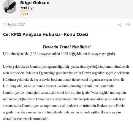
Bilge Gökçen
Yeni Üye
Üye
11 Eylül 2007
#4
Ce: KPSS Anayasa Hukuku - Konu Özeti
Devletin Temel Nitelikleri
I)Cumhuriyetçilik: (1921 anayasasındaki 1923 değişiklikleri ile anayasaya girdi).
Devlet şekli olarak Cumhuriyet egemenliğin kişi ya da zümreye değil toplumun tümüne ait
olan bir devleti ifade eder.Egemenliğe göre hareket edilir.Devlet organları seçimle belirlenir.
Hükümet şekli olarak başta devlet başkanı olmak üzere temel organların seçim ilkesi ile
kurulmuş olduğu oluşumunda veraset ilkesinin olmadığı bir hükümet sistemidir.
Cumhuriyet ile monarşinin arasındaki temel fark cumhuriyetin “vatandaşlık” monarşinin
ise “uyrukluk(tabiyet)” kavramlarına dayanmasıdır.Monarşide monarkın şahsı kutsal ve
sorumsuzdur.Cumhuriyet ise toplumun ortak iradelerinin ürünüdür.Herkes eşittir.Devlet
organları ve idare makamları bütün işlemlerinde kanun önünde eşitlik ilkesine uygun
olarak hareket etmek zorundadır.