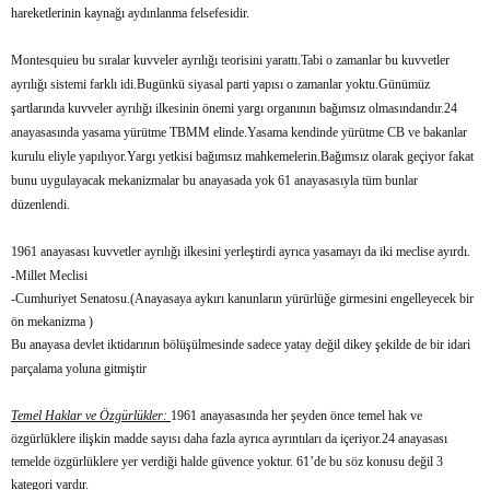
hareketlerinin kaynağı aydınlanma felsefesidir.
Montesquieu bu sıralar kuvveler ayrılığı teorisini yarattı.Tabi o zamanlar bu kuvvetler
ayrılığı sistemi farklı idi.Bugünkü siyasal parti yapısı o zamanlar yoktu.Günümüz
şartlarında kuvveler ayrılığı ilkesinin önemi yargı organının bağımsız olmasındandır.24
anayasasında yasama yürütme TBMM elinde.Yasama kendinde yürütme CB ve bakanlar
kurulu eliyle yapılıyor.Yargı yetkisi bağımsız mahkemelerin.Bağımsız olarak geçiyor fakat
bunu uygulayacak mekanizmalar bu anayasada yok 61 anayasasıyla tüm bunlar
düzenlendi.
1961 anayasası kuvvetler ayrılığı ilkesini yerleştirdi ayrıca yasamayı da iki meclise ayırdı.
-Millet Meclisi
-Cumhuriyet Senatosu.(Anayasaya aykırı kanunların yürürlüğe girmesini engelleyecek bir
ön mekanizma )
Bu anayasa devlet iktidarının bölüşülmesinde sadece yatay değil dikey şekilde de bir idari
parçalama yoluna gitmiştir
Temel Haklar ve Özgürlükler:
1961 anayasasında her şeyden önce temel hak ve
özgürlüklere ilişkin madde sayısı daha fazla ayrıca ayrıntıları da içeriyor.24 anayasası
temelde özgürlüklere yer verdiği halde güvence yoktur. 61’de bu söz konusu değil 3
kategori vardır.