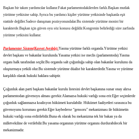
Başkan bir takım yardımcılar kullanır.Fakat parlamentodakilerden farklı.Başkan mutlak
yürütme yetkisine sahip.Ayrıca bu yardımcı kişiler yürütme yetkisinde başkanla eşit
statüde değiller.Sadece danışman pozisyonundalar.Bu sistemde yürütme monist bir
karakterde.Başkan için güven oyu söz konusu değildir.Kongrenin belirlediği süre zarfında
yürütme yetkisini kullanır.
Parlamenter Sistem(Kuvvet Ayrılığı):
Yasma yürütme farklı organda.Yürütme yetkisi
devlet başkanı ve bakanlar kurulunda.Yasama yetkisi ise meclis (parlamentoda).Yasma
organı halk tarafından seçilir.Bu organda salt çoğunluğa sahip olan bakanlar kurulunu da
oluşturmaya yetkili olur.Bu sistemde yürütme düalist bir karakterdedir.Yasma ve yürütme
karşılıklı olarak hukuki haklara sahiptir.
Çoğunluk alan parti başkanı bakanlar kurulu listesini devlet başkanına sunar onay alırsa
parlamentodan güvenoyu alması gerekir.Alamazsa hukuki varlığı sona erir.Eğer seçimlerde
çoğunluk sağlanmazsa koalisyon hükümeti kurulabilir. Hükümet faaliyetleri sırasınca bu
güvenoyunu koruması gerekir.Eğer kaybederse “gensoru” mekanizması ile hükümetin
hukuki varlığı sona erdirilebilir.Buna ek olarak bu mekanizma tek bir bakan ya da
milletvekiline de verilebilir.Bu yasama organının yürütme organını durdurabilecek bir
mekanizmadır.