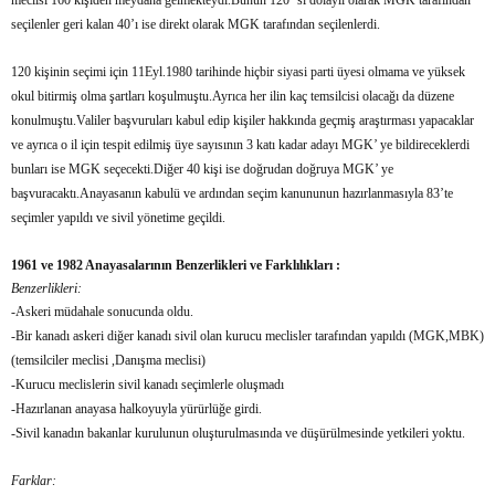
meclisi 160 kişiden meydana gelmekteydi.Bunun 120 ‘si dolaylı olarak MGK tarafından
seçilenler geri kalan 40’ı ise direkt olarak MGK tarafından seçilenlerdi.
120 kişinin seçimi için 11Eyl.1980 tarihinde hiçbir siyasi parti üyesi olmama ve yüksek
okul bitirmiş olma şartları koşulmuştu.Ayrıca her ilin kaç temsilcisi olacağı da düzene
konulmuştu.Valiler başvuruları kabul edip kişiler hakkında geçmiş araştırması yapacaklar
ve ayrıca o il için tespit edilmiş üye sayısının 3 katı kadar adayı MGK’ ye bildireceklerdi
bunları ise MGK seçecekti.Diğer 40 kişi ise doğrudan doğruya MGK’ ye
başvuracaktı.Anayasanın kabulü ve ardından seçim kanununun hazırlanmasıyla 83’te
seçimler yapıldı ve sivil yönetime geçildi.
1961 ve 1982 Anayasalarının Benzerlikleri ve Farklılıkları :
Benzerlikleri:
-Askeri müdahale sonucunda oldu.
-Bir kanadı askeri diğer kanadı sivil olan kurucu meclisler tarafından yapıldı (MGK,MBK)
(temsilciler meclisi ,Danışma meclisi)
-Kurucu meclislerin sivil kanadı seçimlerle oluşmadı
-Hazırlanan anayasa halkoyuyla yürürlüğe girdi.
-Sivil kanadın bakanlar kurulunun oluşturulmasında ve düşürülmesinde yetkileri yoktu.
Farklar: