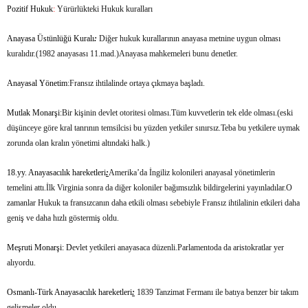
Pozitif Hukuk
:
Yürürlükteki Hukuk kuralları
Anayasa Üstünlüğü Kuralı
:
Diğer hukuk kurallarının anayasa metnine uygun olması
kuralıdır.(1982 anayasası 11.mad.)Anayasa mahkemeleri bunu denetler.
Anayasal Yönetim
:Fransız ihtilalinde ortaya çıkmaya başladı.
Mutlak Monarşi
:Bir kişinin devlet otoritesi olması.Tüm kuvvetlerin tek elde olması.(eski
düşünceye göre kral tanrının temsilcisi bu yüzden yetkiler sınırsız.Teba bu yetkilere uymak
zorunda olan kralın yönetimi altındaki halk.)
18.yy. Anayasacılık hareketleri
:
Amerika’da İngiliz kolonileri anayasal yönetimlerin
temelini attı.İlk Virginia sonra da diğer koloniler bağımsızlık bildirgelerini yayınladılar.O
zamanlar Hukuk ta fransızcanın daha etkili olması sebebiyle Fransız ihtilalinin etkileri daha
geniş ve daha hızlı göstermiş oldu.
Meşruti Monarşi: D
evlet yetkileri anayasaca düzenli.Parlamentoda da aristokratlar yer
alıyordu.
Osmanlı-Türk Anayasacılık hareketleri
:
1839 Tanzimat Fermanı ile batıya benzer bir takım
gelişmeler oldu.