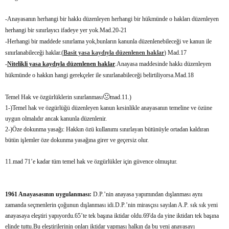
-Anayasanın herhangi bir hakkı düzenleyen herhangi bir hükmünde o hakları düzenleyen
herhangi bir sınırlayıcı ifadeye yer yok.Mad.20-21
-Herhangi bir maddede sınırlama yok,bunların kanunla düzenlenebileceği ve kanun ile
sınırlanabileceği haklar.(
Basit yasa kaydıyla düzenlenen haklar
) Mad.17
-
Nitelikli yasa kaydıyla düzenlenen haklar
.Anayasa maddesinde hakkı düzenleyen
hükmünde o hakkın hangi gerekçeler ile sınırlanabileceği belirtiliyorsa.Mad.18
🙁
Temel Hak ve özgürlüklerin sınırlanması
mad.11.)
1-)Temel hak ve özgürlüğü düzenleyen kanun kesinlikle anayasanın temeline ve özüne
uygun olmalıdır ancak kanunla düzenlenir.
2-)Öze dokunma yasağı: Hakkın özü kullanımı sınırlayan bütünüyle ortadan kaldıran
bütün işlemler öze dokunma yasağına girer ve geçersiz olur.
11.mad 71’e kadar tüm temel hak ve özgürlükler için güvence olmuştur.
1961 Anayasasının uygulanması:
D.P.’nin anayasa yapımından dışlanması aynı
zamanda seçmenlerin çoğunun dışlanması idi.D.P.’nin mirasçısı sayılan A.P. sık sık yeni
anayasaya eleştiri yapıyordu.65’te tek başına iktidar oldu.69'da da yine iktidarı tek başına
elinde tuttu.Bu eleştirilerinin onları iktidar yapması halkın da bu yeni anayasayı