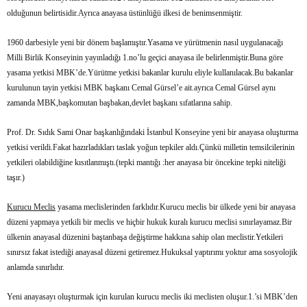
olduğunun belirtisidir.Ayrıca anayasa üstünlüğü ilkesi de benimsenmiştir.
1960 darbesiyle yeni bir dönem başlamıştır.Yasama ve yürütmenin nasıl uygulanacağı
Milli Birlik Konseyinin yayınladığı 1.no’lu geçici anayasa ile belirlenmiştir.Buna göre
yasama yetkisi MBK’de.Yürütme yetkisi bakanlar kurulu eliyle kullanılacak.Bu bakanlar
kurulunun tayin yetkisi MBK başkanı Cemal Gürsel’e ait.ayrıca Cemal Gürsel aynı
zamanda MBK,başkomutan başbakan,devlet başkanı sıfatlarına sahip.
Prof. Dr. Sıdık Sami Onar başkanlığındaki İstanbul Konseyine yeni bir anayasa oluşturma
yetkisi verildi.Fakat hazırladıkları taslak yoğun tepkiler aldı.Çünkü milletin temsilcilerinin
yetkileri olabildiğine kısıtlanmıştı.(tepki mantığı :her anayasa bir öncekine tepki niteliği
taşır.)
Kurucu Meclis
yasama meclislerinden farklıdır.Kurucu meclis bir ülkede yeni bir anayasa
düzeni yapmaya yetkili bir meclis ve hiçbir hukuk kuralı kurucu meclisi sınırlayamaz.Bir
ülkenin anayasal düzenini baştanbaşa değiştirme hakkına sahip olan meclistir.Yetkileri
sınırsız fakat istediği anayasal düzeni getiremez.Hukuksal yaptırımı yoktur ama sosyolojik
anlamda sınırlıdır.
Yeni anayasayı oluşturmak için kurulan kurucu meclis iki meclisten oluşur.1.’si MBK’den