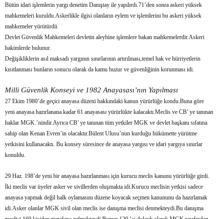
Bütün idari işlemlerin yargı denetim Danıştay ile yapılırdı.71’den sonra askeri yüksek
mahkemeleri kuruldu.Askerlikle ilgisi olanların eylem ve işlemlerini bu askeri yüksek
mahkemeler yürütürdü.
Devlet Güvenlik Mahkemeleri devletin aleyhine işlemlere bakan mahkemelerdir.Askeri
hakimlerde bulunur.
Değişikliklerin asıl maksadı yargının sınırlarının artırılması,temel hak ve hürriyetlerin
kısıtlanması bunların sonucu olarak da kamu huzur ve güvenliğinin korunması idi.
Milli Güvenlik Konseyi ve 1982 Anayasası’nın Yapılması
27 Ekim 1980’de geçici anayasa düzeni hakkındaki kanun yürürlüğe kondu.Buna göre
yeni anayasa hazırlanana kadar 61 anayasası yürürlükte kalacaktı.Meclis ve CB’ ye tanınan
haklar MGK.’nindir.Ayrıca CB’ ye tanınan tüm yetkiler MGK ve devlet başkanı sıfatına
sahip olan Kenan Evren’in olacaktır.Bülent Ulusu’nun kurduğu hükümette yürütme
yetkisini kullanacaktı. Bu konsey süresince de anayasa yargısı ve idari yargıya sınırlar
konuldu.
29 Haz. 198’de yeni bir anayasa hazırlanması için kurucu meclis kanunu yürürlüğe girdi.
İki meclis var üyeler asker ve sivillerden oluşmakta idi.Kurucu meclisin yetkisi sadece
anayasa yapmak değil halk oylamasını düzene koyacak seçmen kanununu da hazırlamak
idi.Asker olanlar MGK sivil olan meclis ise danışma meclisi denmekteydi.Bu danışma