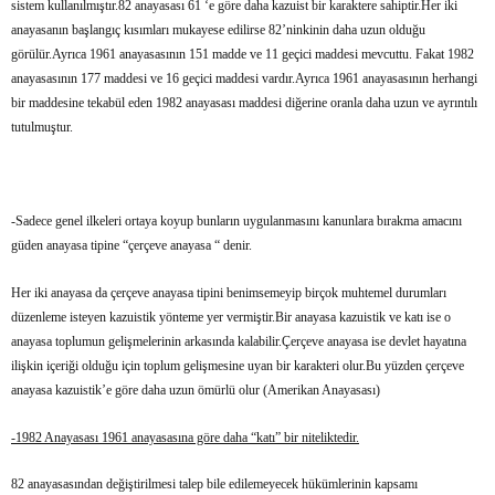
sistem kullanılmıştır.82 anayasası 61 ‘e göre daha kazuist bir karaktere sahiptir.Her iki
anayasanın başlangıç kısımları mukayese edilirse 82’ninkinin daha uzun olduğu
görülür.Ayrıca 1961 anayasasının 151 madde ve 11 geçici maddesi mevcuttu. Fakat 1982
anayasasının 177 maddesi ve 16 geçici maddesi vardır.Ayrıca 1961 anayasasının herhangi
bir maddesine tekabül eden 1982 anayasası maddesi diğerine oranla daha uzun ve ayrıntılı
tutulmuştur.
-Sadece genel ilkeleri ortaya koyup bunların uygulanmasını kanunlara bırakma amacını
güden anayasa tipine “çerçeve anayasa “ denir.
Her iki anayasa da çerçeve anayasa tipini benimsemeyip birçok muhtemel durumları
düzenleme isteyen kazuistik yönteme yer vermiştir.Bir anayasa kazuistik ve katı ise o
anayasa toplumun gelişmelerinin arkasında kalabilir.Çerçeve anayasa ise devlet hayatına
ilişkin içeriği olduğu için toplum gelişmesine uyan bir karakteri olur.Bu yüzden çerçeve
anayasa kazuistik’e göre daha uzun ömürlü olur (Amerikan Anayasası)
-1982 Anayasası 1961 anayasasına göre daha “katı” bir niteliktedir.
82 anayasasından değiştirilmesi talep bile edilemeyecek hükümlerinin kapsamı