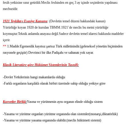
fesih yetkisine sınır getirildi.Meclis feshinden en geç 3 ay içinde seçimlerin yapılması
mecburidir.
1921 Teşkilat-ı Esasiye Kanunu
: (Devletin temel düzeni hakkındaki kanun)
Yürürlüğe koyan 1920 de kurulan TBMM.1921’de meclis bu metni yürürlüğe
koymuştur.Teknik anlamda anayasa değil.Sadece devletin temel idaresi hakkında maddeler
içerir.
**
1.Madde:Egemenlik kayıtsız şartsız Türk milletinindir.(geleneksel yönetim biçiminden
rasyonele geçiştir) Devrimci bir ilke.Padişahı ve saltanatı yok sayar.
Klasik Literatüre göre Hükümet Sistemlerinin Tasnifi:
-Devlet Yetkilerinin hangi makamlarda olduğu
-Farklı organların karşılıklı olarak birbiri üzerinde sahip olduğu yetkiye göre
Kuvvetler Birliği
:
Yasma ve yürütmenin aynı organın elinde olduğu sistem
-Yasama ve yürütme organları yürütme organında olan sistemler(monarşi,diktatörlük)
-Yasama ve yürütme yasama organında olabilir.(meclis hükümeti sistemi)