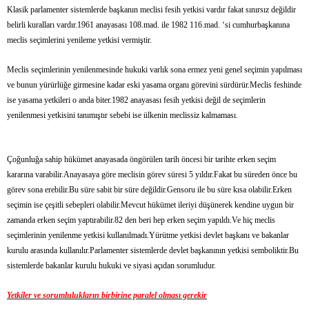
Klasik parlamenter sistemlerde başkanın meclisi fesih yetkisi vardır fakat sınırsız değildir
belirli kuralları vardır.1961 anayasası 108.mad. ile 1982 116.mad. ‘si cumhurbaşkanına
meclis seçimlerini yenileme yetkisi vermiştir.
Meclis seçimlerinin yenilenmesinde hukuki varlık sona ermez yeni genel seçimin yapılması
ve bunun yürürlüğe girmesine kadar eski yasama organı görevini sürdürür.Meclis feshinde
ise yasama yetkileri o anda biter.1982 anayasası fesih yetkisi değil de seçimlerin
yenilenmesi yetkisini tanımıştır sebebi ise ülkenin meclissiz kalmaması.
Çoğunluğa sahip hükümet anayasada öngörülen tarih öncesi bir tarihte erken seçim
kararına varabilir.Anayasaya göre meclisin görev süresi 5 yıldır.Fakat bu süreden önce bu
görev sona erebilir.Bu süre sabit bir süre değildir.Gensoru ile bu süre kısa olabilir.Erken
seçimin ise çeşitli sebepleri olabilir.Mevcut hükümet ileriyi düşünerek kendine uygun bir
zamanda erken seçim yaptırabilir.82 den beri hep erken seçim yapıldı.Ve hiç meclis
seçimlerinin yenilenme yetkisi kullanılmadı.Yürütme yetkisi devlet başkanı ve bakanlar
kurulu arasında kullanılır.Parlamenter sistemlerde devlet başkanının yetkisi semboliktir.Bu
sistemlerde bakanlar kurulu hukuki ve siyasi açıdan sorumludur.
Yetkiler ve sorumlulukların birbirine paralel olması gerekir