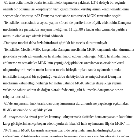
-61 temsilciler meclisi daha temsili nitelik taşımakta yaklaşık 1/3’ü dolaylı bir seçimle
önemli bir bölümü ise kooptasyon yani çeşitli meslek kuruluşlarının kendi temsilcilerini
seçmesiyle oluşmuştur.82 Danışma meclisinde tüm üyeler MGK tarafından seçildi.
-Temsilciler meclisinde anayasa yapım sürecinde partilerin de büyük etkisi oldu.Danışma
meclisinde ise partisiz bir anayasa niteliği var 11 Eyl.80 e kadar olan zamanda partilere
mensup olanlar üye olarak kabul edilmedi.
-Danışma meclisi daha fazla bürokrasi ağırlıklı bir meclis durumundaydı.
-Temsilciler Meclisi MBK karşısında Danışma meclisinin MGK karşısında olan durumuna
göre daha yetkili idi.temsilciler tarafından kabul edilen metin eğer MBK tarafından kabul
edilmezse ve temsilciler MBK’ nin yaptığı değişiklikleri onaylamazsa ortak bir kurul
oluşturuluyordu.ve bu metin kurucu meclis birleşik toplantısında oylanırdı burada
temsilcilerin sayısal bir çoğunluğu vardı bu da büyük bir avantajdı.Fakat Danışma
meclisinin kabul ettiği herhangi bir metin üstünde MGK istediği değişikliği yapma
yetkisine sahipti.adının da doğru olarak ifade ettiği gibi bu meclis danışma ve bir ön
çalışma meclisi idi.
-61’de anayasanın halk tarafından onaylanmaması durumunda ne yapılacağı açıktı fakat
81-83 sisteminde bu açıklık yoktu.
-61 anayasasında siyasi partiler kamuoyu oluşturmada aktiftiler hatta anayasanın kabulüne
karşı görüşlerini açıkça beyan edebiliyorlardı fakat 82 halk oylamasına ilişkin MGK’ nin
70-71 sayılı MGK kararında anayasa üzerinde tartışmalar sınırlandırılmıştı.Ayrıca