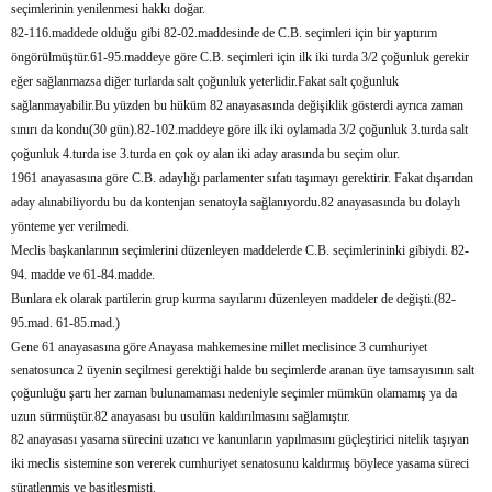
seçimlerinin yenilenmesi hakkı doğar.
82-116.maddede olduğu gibi 82-02.maddesinde de C.B. seçimleri için bir yaptırım
öngörülmüştür.61-95.maddeye göre C.B. seçimleri için ilk iki turda 3/2 çoğunluk gerekir
eğer sağlanmazsa diğer turlarda salt çoğunluk yeterlidir.Fakat salt çoğunluk
sağlanmayabilir.Bu yüzden bu hüküm 82 anayasasında değişiklik gösterdi ayrıca zaman
sınırı da kondu(30 gün).82-102.maddeye göre ilk iki oylamada 3/2 çoğunluk 3.turda salt
çoğunluk 4.turda ise 3.turda en çok oy alan iki aday arasında bu seçim olur.
1961 anayasasına göre C.B. adaylığı parlamenter sıfatı taşımayı gerektirir. Fakat dışarıdan
aday alınabiliyordu bu da kontenjan senatoyla sağlanıyordu.82 anayasasında bu dolaylı
yönteme yer verilmedi.
Meclis başkanlarının seçimlerini düzenleyen maddelerde C.B. seçimlerininki gibiydi. 82-
94. madde ve 61-84.madde.
Bunlara ek olarak partilerin grup kurma sayılarını düzenleyen maddeler de değişti.(82-
95.mad. 61-85.mad.)
Gene 61 anayasasına göre Anayasa mahkemesine millet meclisince 3 cumhuriyet
senatosunca 2 üyenin seçilmesi gerektiği halde bu seçimlerde aranan üye tamsayısının salt
çoğunluğu şartı her zaman bulunamaması nedeniyle seçimler mümkün olamamış ya da
uzun sürmüştür.82 anayasası bu usulün kaldırılmasını sağlamıştır.
82 anayasası yasama sürecini uzatıcı ve kanunların yapılmasını güçleştirici nitelik taşıyan
iki meclis sistemine son vererek cumhuriyet senatosunu kaldırmış böylece yasama süreci
süratlenmiş ve basitleşmişti.