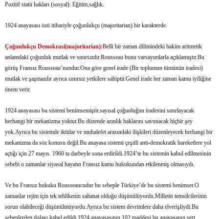
Pozitif statü hakları (sosyal): Eğitim,sağlık.
1924 anayasası özü itibariyle çoğunlukçu (majoritarian) bir karakterde.
Çoğunlukçu Demokrasi(majoritarian):
Belli bir zaman dilimindeki hakim aritmetik
anlamdaki çoğunluk mutlak ve sınırsızdır.Rousseau bunu varsayımlarla açıklamıştır.Bu
görüş Fransız Rousseau’nundur.Ona göre genel irade (Bir toplumun tümünün iradesi)
mutlak ve şaşmazdır ayrıca sınırsız yetkilere sahiptir.Genel irade her zaman kamu iyiliğine
önem verir.
1924 anayasası bu sistemi benimsemiştir.sayısal çoğunluğun iradesini sınırlayacak
herhangi bir mekanizma yoktur.Bu düzende azınlık haklarını savunacak hiçbir şey
yok.Ayrıca bu sistemde iktidar ve muhalefet arasındaki ilişkileri düzenleyecek herhangi bir
mekanizma da söz konusu değil.Bu anayasa sistemi çeşitli anti-demokratik hareketlere yol
açtığı için 27 mayıs. 1960 ta darbeyle sona erdirildi.1924’te bu sistemin kabul edilmesinin
sebebi o zamanlar siyasal hayatın Fransız kamu hukukundan etkilenmiş olmasıydı.
Ve bu Fransız hukuku Rousseaucudur bu sebeple Türkiye’de bu sistemi benimser.O
zamanlar rejim için tek tehlikenin saltanat olduğu düşünülüyordu.Milletin temsilcilerinin
sorun olabileceği düşünülmüyordu.Ayrıca bu sistem devrimlere daha elverişliydi.Bu
sebeplerden dolayı kabul edildi.1924 anayasasının 102 maddesi bu anayasanın sert