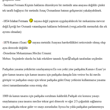
-Tanzimat Fermanı:Kişinin haklarını düzenleyen bir metindir ama anayasa değildir çünkü
tek taraflı bağlayıcı bir metindir.Amaç Osmanlının batının gelişmesini yakalayabilmek.
-1854 Islahat Fermanı
nayasa değil yaptırım uygulayabilecek bir mekanizma mevcut
değil.İçeriği her Osmanlı vatandaşının haklarını belirtmek (vergi,askerlik memurluk din ırk
ayrımı olmadan)
-
1876 Kanun-i Esasi
nayasa metnidir.Anayasa hareketlilikleri neticesinde olmuş olup
aynı derecede değildir.
-Denetleme Mekanizması:Meclisi Umumi:
😛
Mebus: Seçimlerle olurdu bu hak erkeklere tanındı Ayan
adişah tarafından seçilenler.
Padişahın yasama yetkilerini sınırlayamıyor.En son yetki yine padişahta.Kanun-i Esasi’ye
göre kanun tasarısı için kanun tasarısı için padişaha danışılır.İzin verirse bu iki meclis
görüşür ve padişahın onayı için tekrar padişaha gider.Onay yetkisini kullanmazsa yasama
süreci tamamlanmadan sona ermiş olur.
1909 da kanun tasarısı için padişaha sorulması kaldırıldı.Padişah söz konusu yasayı
onaylamazsa yasa tasarısı meclise tekrar geri dönecek ve eğer 2/3 çoğunluk sağlanırsa
tasarı padişaha tekrar gider ve onayı zorunludur.Ayrıca bu yılda padişahın parlamentoyu