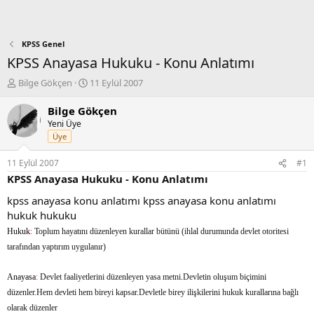
KPSS Genel
KPSS Anayasa Hukuku - Konu Anlatımı
K
B
Bilge Gökçen
11 Eylül 2007
o
a
n
ş
Bilge Gökçen
b
l
Yeni Üye
u
a
Üye
y
n
u
g
11 Eylül 2007
#1
b
ı
KPSS Anayasa Hukuku - Konu Anlatımı
a
ç
ş
t
kpss anayasa konu anlatımı kpss anayasa konu anlatımı
l
a
hukuk hukuku
a
r
Hukuk
:
Toplum hayatını düzenleyen kurallar bütünü (ihlal durumunda devlet otoritesi
t
i
a
h
tarafından yaptırım uygulanır)
n
i
Anayasa
:
Devlet faaliyetlerini düzenleyen yasa metni.Devletin oluşum biçimini
düzenler.Hem devleti hem bireyi kapsar.Devletle birey ilişkilerini hukuk kurallarına bağlı
olarak düzenler