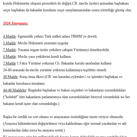
kondu.Hükümetin oluşum prosedürü de değişti.CB. meclis üyeleri arasından başbakanı
seçer başbakan da bakanlar kurulunu seçer onaylanmasından sonra yürürlüğe girmiş olur.
1924 Anayasası:
4.Madde
: Egemenlik yetkisi Türk milleti adına TBMM’ye devirli.
5.Madde
: Meclis Hükümeti sistemini uygular
7.Madde
: Yasama organı üstün yetkilere sahiptir.Yürütmeyi denetleyebilir.
6.Madde
: Meclis yasa yetkilerini kendi kullanır.
7.Madde
1.Fıkra Yürütme yetkisini Cb. Bakanlar kurulu tarafından kullanır.
24-60 arasında da meclis yürütme yetkisini kullanmaya teşebbüs etmedi.
39.Madde
: Karşı imza ilkesi (CB.’nin kararları,eylemleri i ve işlemleri başbakan ve
bakanlar kurulunca imzalanır.
44-46.Maddeler
: Bugünkü başbakan ve bakan seçimleri ve bakanların sorumlulukları
(“kolektif” tüm bakanların parlamentoya olan sorumlulukları bireysel sorumluluk ise her
bakanın kendi işine olan sorumluluğu.)
Başka bir özellik ise sert olması ve anayasanın üstünlüğüne önem veriyor olmasıdır.
(Anayasa hükümlerinin değiştirilmesi veya kaldırılması eğer normal yasalardan ve adi
kanunlardan daha zorsa bu anayasa serttir.)