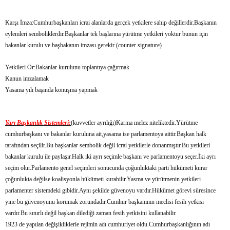
Karşı İmza:Cumhurbaşkanları icrai alanlarda gerçek yetkilere sahip değillerdir.Başkanın
eylemleri semboliklerdir.Başkanlar tek başlarına yürütme yetkileri yoktur bunun için
bakanlar kurulu ve başbakanın imzası gerekir (counter signature)
Yetkileri Ör:Bakanlar kurulunu toplantıya çağırmak
Kanun imzalamak
Yasama yılı başında konuşma yapmak
Yarı Başkanlık Sistemleri:
(kuvvetler ayrılığı)Karma melez niteliktedir.Yürütme
cumhurbaşkanı ve bakanlar kuruluna ait,yasama ise parlamentoya aittir.Başkan halk
tarafından seçilir.Bu başkanlar sembolik değil icrai yetkilerle donanmıştır.Bu yetkileri
bakanlar kurulu ile paylaşır.Halk iki ayrı seçimle başkanı ve parlamentoyu seçer.İki ayrı
seçim olur.Parlamento genel seçimleri sonucunda çoğunluktaki parti hükümeti kurar
çoğunlukta değilse koalisyonla hükümeti kurabilir.Yasma ve yürütmenin yetkileri
parlamenter sistemdeki gibidir.Aynı şekilde güvenoyu vardır.Hükümet görevi süresince
yine bu güvenoyunu korumak zorundadır.Cumhur başkanının meclisi fesih yetkisi
vardır.Bu sınırlı değil başkan dilediği zaman fesih yetkisini kullanabilir.
1923 de yapılan değişikliklerle rejimin adı cumhuriyet oldu.Cumhurbaşkanlığının adı