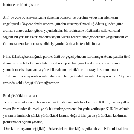
benimsemediğini gösterir.
A.P.’ye göre bu anayasa kamu düzenini bozuyor ve yürütme yetkisinin işlemesini
engelliyordu.Böylece devlet otoritesi günden güne zayıflıyordu.Şiddetin günden güne
artması sonucu askeri güçler yayınladıkları bir muhtıra ile hükümetin istifa etmesini
sağladı.Bu yarı bir askeri yönetim sayılır.Meclis feshedilmedi,yöneticiler yargılanmadı ve
tüm mekanizmalar normal şekilde işliyordu.Tabi darbe tehdidi altında.
Nihat Erim başbakanlığında partiler üstü bir geçici yönetim kurulmuştu.Adına partiler üstü
denmesinin sebebi tüm meclisten seçilen ve parti fakı gözetmeden seçilen ve bunun
yanında meclis dışından da yöneticiler alınan bir hükümet olmasıydı.Bunun amacı
T.Sil.Kuv.’nin anayasada istediği değişiklikleri yaptırabilmesiydi.61 anayasası 71-73 yılları
arasında köklü değişikliklere uğramıştır.
Bu değişikliklerin amacı:
-Yürütmenin otoritesini takviye etmek:61 ilk metninde bak.kur.’nun KHK. çıkarma yetkisi
yoktu.Bu yüzden 64.mad.’ye ek hükümler getirilerek bu yetki verilmiştir.KHK’ler aslında
yasama işlemleridir çünkü yürürlükteki kanunu değiştirirler ya da yürürlükten kaldırırlar.
(fonksiyonel açıdan yasama)
-Özerk kuruluşların değişikliği:Üniversitelerin özerkliği zayıflatıldı ve TRT’ninki kaldırıldı.