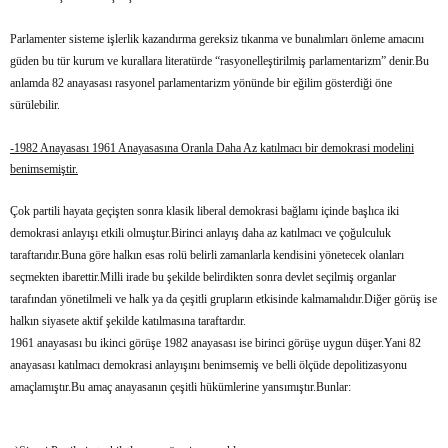
Parlamenter sisteme işlerlik kazandırma gereksiz tıkanma ve bunalımları önleme amacını
güden bu tür kurum ve kurallara literatürde “rasyonelleştirilmiş parlamentarizm” denir.Bu
anlamda 82 anayasası rasyonel parlamentarizm yönünde bir eğilim gösterdiği öne
sürülebilir.
-1982 Anayasası 1961 Anayasasına Oranla Daha Az katılmacı bir demokrasi modelini
benimsemiştir.
Çok partili hayata geçişten sonra klasik liberal demokrasi bağlamı içinde başlıca iki
demokrasi anlayışı etkili olmuştur.Birinci anlayış daha az katılmacı ve çoğulculuk
taraftarıdır.Buna göre halkın esas rolü belirli zamanlarla kendisini yönetecek olanları
seçmekten ibarettir.Milli irade bu şekilde belirdikten sonra devlet seçilmiş organlar
tarafından yönetilmeli ve halk ya da çeşitli grupların etkisinde kalmamalıdır.Diğer görüş ise
halkın siyasete aktif şekilde katılmasına taraftardır.
1961 anayasası bu ikinci görüşe 1982 anayasası ise birinci görüşe uygun düşer.Yani 82
anayasası katılmacı demokrasi anlayışını benimsemiş ve belli ölçüde depolitizasyonu
amaçlamıştır.Bu amaç anayasanın çeşitli hükümlerine yansımıştır.Bunlar: