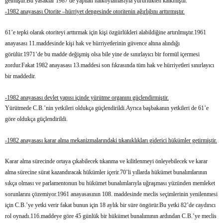
gelmiştir.Bu yasaklar 1987 de yapılan halkoylamasıyla yürürlükten kalkmıştır.
-1982 anayasası Otorite –hürriyet dengesinde otoritenin ağırlığını arttırmıştır.
61’e tepki olarak otoriteyi arttırmak için kişi özgürlükleri alabildiğine artırılmıştır.1961
anayasası 11.maddesinde kişi hak ve hürriyetlerinin güvence altına alındığı
görülür.1971’de bu madde değişmiş olsa bile yine de sınırlayıcı bir formül içermesi
zordur.Fakat 1982 anayasası 13.maddesi son fıkrasında tüm hak ve hürriyetleri sınırlayıcı
bir maddedir.
-1982 anayasası devlet yapısı içinde yürütme organını güçlendirmiştir.
Yürütmede C.B.’nin yetkileri oldukça güçlendirildi.Ayrıca başbakanın yetkileri de 61’e
göre oldukça güçlendirildi.
-1982 anayasası karar alma mekanizmalarındaki tıkanıklıkları giderici hükümler getirmiştir.
Karar alma sürecinde ortaya çıkabilecek tıkanma ve kilitlenmeyi önleyebilecek ve karar
alma sürecine sürat kazandıracak hükümler içerir.70’li yıllarda hükümet bunalımlarının
sıkça olması ve parlamentonun bu hükümet bunalımlarıyla uğraşması yüzünden memleket
sorunlarını çözemiyor.1961 anayasasının 108. maddesinde meclis seçimlerinin yenilenmesi
için C.B.’ye yetki verir fakat bunun için 18 aylık bir süre öngörür.Bu yetki 82’de caydırıcı
rol oynadı.116.maddeye göre 45 günlük bir hükümet bunalımının ardından C.B.’ye meclis