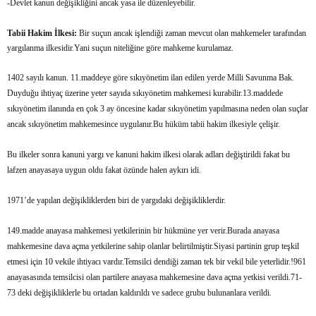
-Devlet kanun değişikliğini ancak yasa ile düzenleyebilir.
Tabii Hakim İlkesi:
Bir suçun ancak işlendiği zaman mevcut olan mahkemeler tarafından
yargılanma ilkesidir.Yani suçun niteliğine göre mahkeme kurulamaz.
1402 sayılı kanun. 11.maddeye göre sıkıyönetim ilan edilen yerde Milli Savunma Bak.
Duyduğu ihtiyaç üzerine yeter sayıda sıkıyönetim mahkemesi kurabilir.13.maddede
sıkıyönetim ilanında en çok 3 ay öncesine kadar sıkıyönetim yapılmasına neden olan suçlar
ancak sıkıyönetim mahkemesince uygulanır.Bu hüküm tabii hakim ilkesiyle çelişir.
Bu ilkeler sonra kanuni yargı ve kanuni hakim ilkesi olarak adları değiştirildi fakat bu
lafzen anayasaya uygun oldu fakat özünde halen aykırı idi.
1971’de yapılan değişikliklerden biri de yargıdaki değişikliklerdir.
149.madde anayasa mahkemesi yetkilerinin bir hükmüne yer verir.Burada anayasa
mahkemesine dava açma yetkilerine sahip olanlar belirtilmiştir.Siyasi partinin grup teşkil
etmesi için 10 vekile ihtiyacı vardır.Temsilci dendiği zaman tek bir vekil bile yeterlidir.!961
anayasasında temsilcisi olan partilere anayasa mahkemesine dava açma yetkisi verildi.71-
73 deki değişikliklerle bu ortadan kaldırıldı ve sadece grubu bulunanlara verildi.