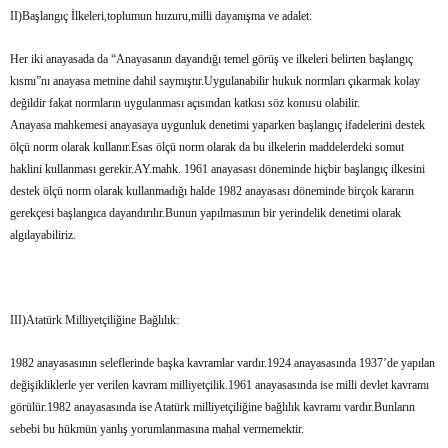
II)Başlangıç İlkeleri,toplumun huzuru,milli dayanışma ve adalet:
Her iki anayasada da “Anayasanın dayandığı temel görüş ve ilkeleri belirten başlangıç
kısmı”nı anayasa metnine dahil saymıştır.Uygulanabilir hukuk normları çıkarmak kolay
değildir fakat normların uygulanması açısından katkısı söz konusu olabilir.
Anayasa mahkemesi anayasaya uygunluk denetimi yaparken başlangıç ifadelerini destek
ölçü norm olarak kullanır.Esas ölçü norm olarak da bu ilkelerin maddelerdeki somut
haklini kullanması gerekir.AY.mahk. 1961 anayasası döneminde hiçbir başlangıç ilkesini
destek ölçü norm olarak kullanmadığı halde 1982 anayasası döneminde birçok kararın
gerekçesi başlangıca dayandırılır.Bunun yapılmasının bir yerindelik denetimi olarak
algılayabiliriz.
III)Atatürk Milliyetçiliğine Bağlılık:
1982 anayasasının seleflerinde başka kavramlar vardır.1924 anayasasında 1937’de yapılan
değişikliklerle yer verilen kavram milliyetçilik.1961 anayasasında ise milli devlet kavramı
görülür.1982 anayasasında ise Atatürk milliyetçiliğine bağlılık kavramı vardır.Bunların
sebebi bu hükmün yanlış yorumlanmasına mahal vermemektir.