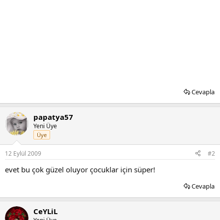
Cevapla
papatya57
Yeni Üye
Üye
12 Eylül 2009
#2
evet bu çok güzel oluyor çocuklar için süper!
Cevapla
CeYLiL