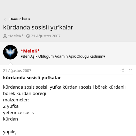
Hamur İşleri
kürdanda sosisli yufkalar
K
B
*MeleK*
21 Ağustos 2007
o
a
n
ş
*MeleK*
b
l
♥Ben Aşık Olduğum Adamın Aşık Olduğu Kadınım♥
u
a
y
n
u
g
21 Ağustos 2007
#1
b
ı
kürdanda sosisli yufkalar
a
ç
ş
t
kürdanda sosis sosisli yufka kürdanlı sosisli börek kürdanlı
l
a
börek kürdan böreği
a
r
malzemeler:
t
i
2 yufka
a
h
yeterince sosis
n
i
kürdan
yapılışı