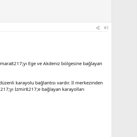
#2
rmara8217;yı Ege ve Akdeniz bölgesine bağlayan
düzenli karayolu bağlantısı vardır. İl merkezinden
8217;yı İzmir8217;e bağlayan karayolları