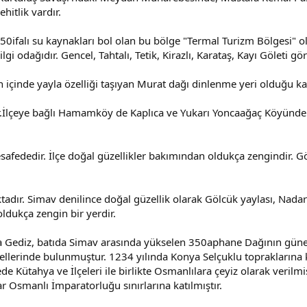
hitlik vardır.
0ifalı su kaynakları bol olan bu bölge "Termal Turizm Bölgesi" ola
 ilgi odağıdır. Gencel, Tahtalı, Tetik, Kirazlı, Karataş, Kayı Göleti 
içinde yayla özelliği taşıyan Murat dağı dinlenme yeri olduğu kada
ır.İlçeye bağlı Hamamköy de Kaplıca ve Yukarı Yoncaağaç Köyünde Il
afededir. İlçe doğal güzellikler bakımından oldukça zengindir. Gö
adır. Simav denilince doğal güzellik olarak Gölcük yaylası, Nadar
ldukça zengin bir yerdir.
Gediz, batıda Simav arasında yükselen 350aphane Dağının güney e
 ellerinde bulunmuştur. 1234 yılında Konya Selçuklu topraklarına 
de Kütahya ve İlçeleri ile birlikte Osmanlılara çeyiz olarak verilm
r Osmanlı İmparatorluğu sınırlarına katılmıştır.