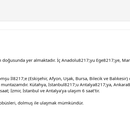
n doğusunda yer almaktadır. İç Anadolu8217;yu Ege8217;ye, Ma
şu İl8217;e (Eskişehir, Afyon, Uşak, Bursa, Bilecik ve Balıkesir) 
ıları muntazamdır. Kütahya, İstanbul8217;u Antalya8217;ya, Ankara
at; İzmir, İstanbul ve Antalya'ya ulaşım 6 saat'tir.
tobüsleri, dolmuş ile ulaşmak mümkündür.