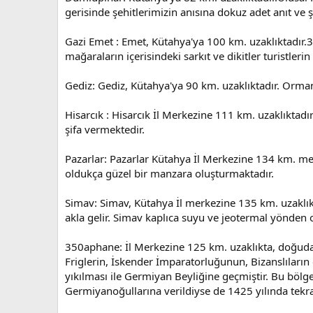
gerisinde şehitlerimizin anısına dokuz adet anıt ve şe
Gazi Emet : Emet, Kütahya'ya 100 km. uzaklıktadır.35
mağaraların içerisindeki sarkıt ve dikitler turistlerin
Gediz: Gediz, Kütahya'ya 90 km. uzaklıktadır. Orman 
Hisarcık : Hisarcık İl Merkezine 111 km. uzaklıktad
şifa vermektedir.
Pazarlar: Pazarlar Kütahya İl Merkezine 134 km. mes
oldukça güzel bir manzara oluşturmaktadır.
Simav: Simav, Kütahya İl merkezine 135 km. uzaklıkt
akla gelir. Simav kaplıca suyu ve jeotermal yönden o
350aphane: İl Merkezine 125 km. uzaklıkta, doğuda 
Friglerin, İskender İmparatorluğunun, Bizanslıların
yıkılması ile Germiyan Beyliğine geçmiştir. Bu bölge
Germiyanoğullarına verildiyse de 1425 yılında tekra