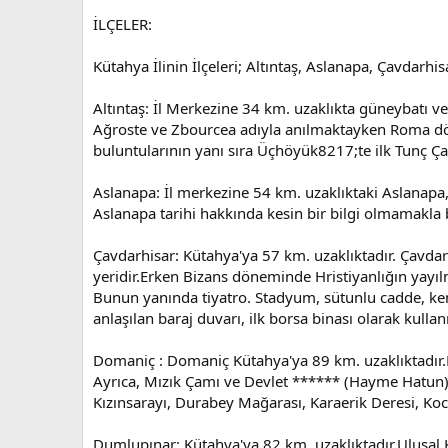
İLÇELER:
Kütahya İlinin İlçeleri; Altıntaş, Aslanapa, Çavdarh
Altıntaş: İl Merkezine 34 km. uzaklıkta güneybatı ve
Ağroste ve Zbourcea adıyla anılmaktayken Roma döne
buluntularının yanı sıra Üçhöyük8217;te ilk Tunç Ç
Aslanapa: İl merkezine 54 km. uzaklıktaki Aslanapa,
Aslanapa tarihi hakkında kesin bir bilgi olmamakla b
Çavdarhisar: Kütahya'ya 57 km. uzaklıktadır. Çavdarh
yeridir.Erken Bizans döneminde Hristiyanlığın yayıl
Bunun yanında tiyatro. Stadyum, sütunlu cadde, keme
anlaşılan baraj duvarı, ilk borsa binası olarak kull
Domaniç : Domaniç Kütahya'ya 89 km. uzaklıktadır.M
Ayrıca, Mızık Çamı ve Devlet ****** (Hayme Hatun) tü
Kızınsarayı, Durabey Mağarası, Karaerik Deresi, Koc
Dumlupınar: Kütahya'ya 82 km. uzaklıktadır.Ulusal