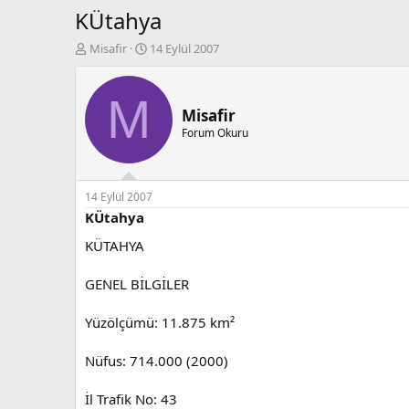
KÜtahya
K
B
Misafir
14 Eylül 2007
o
a
n
ş
b
l
M
u
a
Misafir
y
n
Forum Okuru
u
g
b
ı
a
ç
ş
t
14 Eylül 2007
l
a
KÜtahya
a
r
KÜTAHYA
t
i
a
h
n
i
GENEL BİLGİLER
Yüzölçümü: 11.875 km²
Nüfus: 714.000 (2000)
İl Trafik No: 43