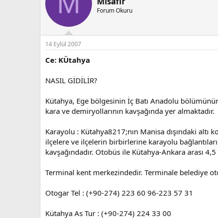
M
Misafir
Forum Okuru
14 Eylül 2007
Ce: KÜtahya
NASIL GİDİLİR?
Kütahya, Ege bölgesinin İç Batı Anadolu bölümünü
kara ve demiryollarının kavşağında yer almaktadır.
Karayolu : Kütahya8217;nın Manisa dışındaki altı kom
ilçelere ve ilçelerin birbirlerine karayolu bağlant
kavşağındadır. Otobüs ile Kütahya-Ankara arası 4,5 sa
Terminal kent merkezindedir. Terminale belediye o
Otogar Tel : (+90-274) 223 60 96-223 57 31
Kütahya As Tur : (+90-274) 224 33 00