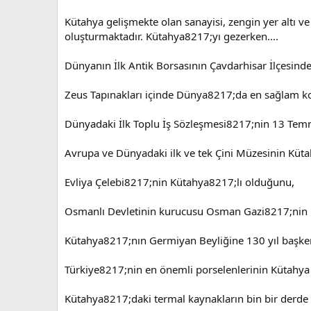
Kütahya gelişmekte olan sanayisi, zengin yer altı ve y
oluşturmaktadır. Kütahya8217;yı gezerken....
Dünyanın İlk Antik Borsasının Çavdarhisar İlçesin
Zeus Tapınakları içinde Dünya8217;da en sağlam k
Dünyadaki İlk Toplu İş Sözleşmesi8217;nin 13 Te
Avrupa ve Dünyadaki ilk ve tek Çini Müzesinin Kü
Evliya Çelebi8217;nin Kütahya8217;lı olduğunu,
Osmanlı Devletinin kurucusu Osman Gazi8217;nin
Kütahya8217;nın Germiyan Beyliğine 130 yıl başkent
Türkiye8217;nin en önemli porselenlerinin Kütahy
Kütahya8217;daki termal kaynakların bin bir derde 