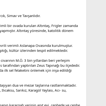
cık, Simav ve Tavşanlıdır.
rimli bir ovada kurulan Altıntaş, Frigler zamanda
apmıştır. Altıntaş yöresinde, katolitik dönem
evrili verimli Aslanapa Ovasında kurulmuştur.
ığı, kültür izlerinden tespit edilmektedir.
civarının M.Ö. 3 bin yıllardan beri yerleşim
 tarafından yaptırılan Zeus Tapınağı bu ilçededir.
ilk sel felaketini önlemek için inşa edildiği
aşıyan dua ve mezar taşlarına rastlanmaktadır.
ıcaksu, Sarıkız, Karagöl Yaylası, Acı- su,
anın karargah yerinin anıt evi, cephede ve cephe