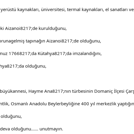
erüstü kaynakları, üniversitesi, termal kaynakları, el sanatları ve 
deki Aizanoi8217;de kurulduğunu,
orunagelmiş tapınağın Aizanoi8217;de olduğunu,
mmuz 17668217;da Kütahya8217;da imzalandığını,
tahya8217;da olduğunu,
 büyükannesi, Hayme Ana8217;nın türbesinin Domaniç İlçesi Ç
lik, Osmanlı Anadolu Beylerbeyliğine 400 yıl merkezlik yaptığın
a olduğunu,
deva olduğunu...... unutmayın.