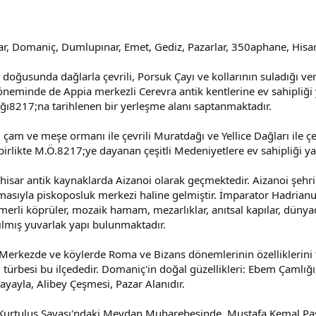
isar, Domaniç, Dumlupınar, Emet, Gediz, Pazarlar, 350aphane, Hisar
 doğusunda dağlarla çevrili, Porsuk Çayı ve kollarının suladığı ve
minde de Appia merkezli Cerevra antik kentlerine ev sahipliği y
ağı8217;na tarihlenen bir yerleşme alanı saptanmaktadır.
 çam ve meşe ormanı ile çevrili Muratdağı ve Yellice Dağları ile ç
irlikte M.Ö.8217;ye dayanan çeşitli Medeniyetlere ev sahipliği yapt
isar antik kaynaklarda Aizanoi olarak geçmektedir. Aizanoi şehri 
masıyla piskoposluk merkezi haline gelmiştir. İmparator Hadrianus
rli köprüler, mozaik hamam, mezarlıklar, anıtsal kapılar, dünyada 
anılmış yuvarlak yapı bulunmaktadır.
erkezde ve köylerde Roma ve Bizans dönemlerinin özelliklerini t
rbesi bu ilçededir. Domaniç'in doğal güzellikleri: Ebem Çamlığı, Il
ayayla, Alibey Çeşmesi, Pazar Alanıdır.
 Kurtuluş Savaşı'ndaki Meydan Muharebesinde, Mustafa Kemal Paş