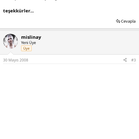
teşekkürler...
Cevapla
mislinay
Yeni Üye
Üye
30 Mayıs 2008
#3