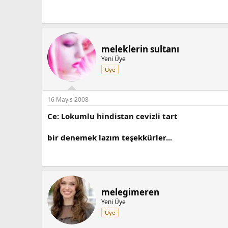
meleklerin sultanı
Yeni Üye
Üye
16 Mayıs 2008
Ce: Lokumlu hindistan cevizli tart
bir denemek lazım teşekkürler...
melegimeren
Yeni Üye
Üye