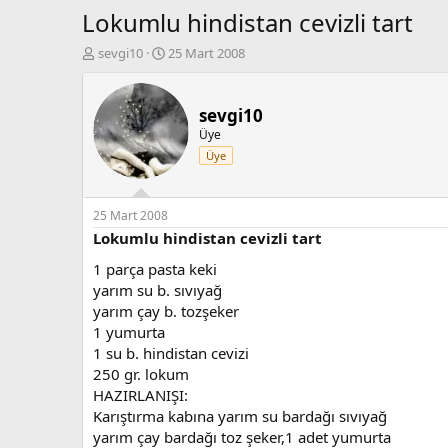
Lokumlu hindistan cevizli tart
K
B
sevgi10
25 Mart 2008
o
a
n
ş
b
l
sevgi10
u
a
Üye
y
n
Üye
u
g
b
ı
a
ç
ş
t
25 Mart 2008
l
a
Lokumlu hindistan cevizli tart
a
r
1 parça pasta keki
t
i
a
h
yarım su b. sıvıyağ
n
i
yarım çay b. tozşeker
1 yumurta
1 su b. hindistan cevizi
250 gr. lokum
HAZIRLANIŞI:
Karıştırma kabına yarım su bardağı sıvıyağ
yarım çay bardağı toz şeker,1 adet yumurta