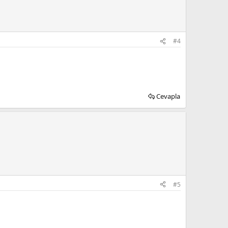
#4
Cevapla
#5