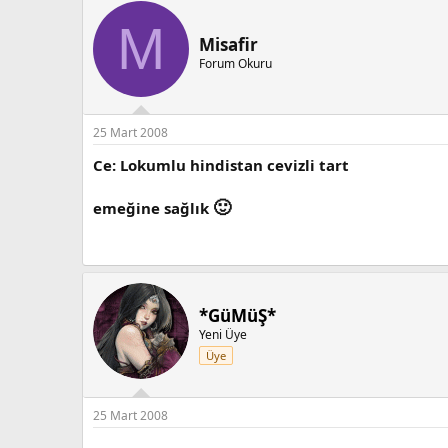
M
Misafir
Forum Okuru
25 Mart 2008
Ce: Lokumlu hindistan cevizli tart
🙂
emeğine sağlık
*GüMüŞ*
Yeni Üye
Üye
25 Mart 2008