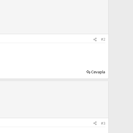
#2
Cevapla
#3