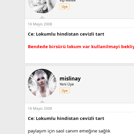
Vip Melek
Üye
16 Mayıs 2008
Ce: Lokumlu hindistan cevizli tart
Bendede birsürü lokum var kullanilmayi bekliy
mislinay
Yeni Üye
Üye
16 Mayıs 2008
Ce: Lokumlu hindistan cevizli tart
paylaşım için saol canım emeğine sağlık