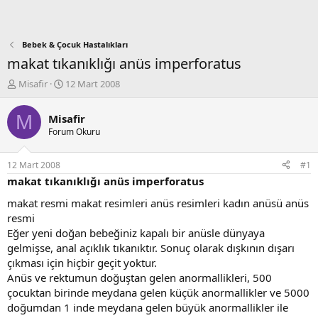
Bebek & Çocuk Hastalıkları
makat tıkanıklığı anüs imperforatus
K
B
Misafir
12 Mart 2008
o
a
n
ş
M
Misafir
b
l
Forum Okuru
u
a
y
n
u
g
12 Mart 2008
#1
b
ı
makat tıkanıklığı anüs imperforatus
a
ç
ş
t
makat resmi makat resimleri anüs resimleri kadın anüsü anüs
l
a
resmi
a
r
Eğer yeni doğan bebeğiniz kapalı bir anüsle dünyaya
t
i
gelmişse, anal açıklık tıkanıktır. Sonuç olarak dışkının dışarı
a
h
çıkması için hiçbir geçit yoktur.
n
i
Anüs ve rektumun doğuştan gelen anormallikleri, 500
çocuktan birinde meydana gelen küçük anormallikler ve 5000
doğumdan 1 inde meydana gelen büyük anormallikler ile