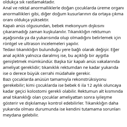
oldukça sık rastlamaktadır.
Anal ve rektal anormalliklerle doğan çocuklarda üreme organı
anormallikleri gibi, diğer doğum kusurlarının da ortaya çıkma
oranı oldukça yüksektir.
Kapalı anüs olgusundan, bebek mekonyum dışkısını
çıkaramadığı zaman kuşkulanılır. Tıkanıklığın rektumun
aşağısında ya da yukarısında olup olmadığını belirlemek için
röntgel ve ultrason incelemeleri yapılır.
Tedavi tıkanıklığın bulunduğu yere bağlı olarak değişir. Eğer
anal açıklık yalnızca daralmış ise, bu açıklığı bir aygıtla
genişletmek mümkündür. Başka tür kapalı anüs vakalarında
ameliyat gereklidir; tıkanıklık rektumdan ne kadar yukarıda
ise o derece büyük cerrahi müdahale gerekir.
Bazı çocuklarda anüsün tamamıyla rekonstrüksiyonu
gerekebilir; kimi çocuklarda ise bebek 6 ila 12 aylık oluncaya
kadar geçici kolostomi gerekli olabilir. Rektumun alt kısmında
anal tıkanıklığı olan çocuklar ameliyattan sonra iyileşme
gösterir ve dışkılamayı kontrol edebilirler. Tıkanıklığın daha
yukarıda olması durumunda ise kendini tutamama sorunları
meydana gelebilir.