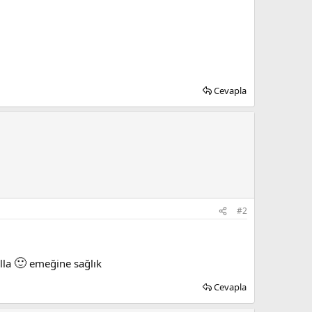
Cevapla
#2
🙂
lla
emeğine sağlık
Cevapla