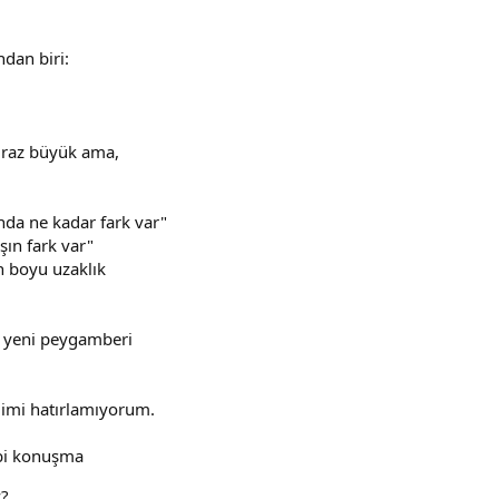
ndan biri:
biraz büyük ama,
nda ne kadar fark var"
şın fark var"
n boyu uzaklık
n yeni peygamberi
imi hatırlamıyorum.
 bi konuşma
z?