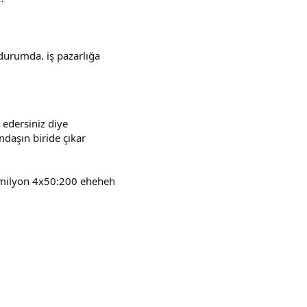
urumda. iş pazarlığa
a edersiniz diye
ndaşın biride çıkar
4 milyon 4x50:200 eheheh