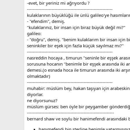
-evet, bir yeriniz mi ağrıyordu ?
-----------------------------------------------------------
kulaklarının büyüklüğü ile ünlü galileo'ye hasımları
- "efendim", demiş.
"kulaklarınız, bir insan için biraz büyük değil mi?"
galileo:
- "doğru", demiş. "benim kulaklarım bir insan için 
seninkiler bir eşek için fazla küçük sayılmaz mı?"
-----------------------------------------------------------
nasreddin hocaya , timurun "seninle bir eşşek arası
sorusuna hocanın "benimle bir eşşek arasında iki ar
demesi.(o esnada hoca ile timurun arasında iki arşı
olmaktadır)
-----------------------------------------------------------
muhabir: müslüm bey, hakan taşıyan için arabeski
diyorlar.
ne diyorsunuz?
müslüm gürses: ben öyle bir peygamber gönderdiğ
------------------------------------------------------------
bernard shaw ve soylu bir hanimefendi arasındaki
hanımefendi bin sterline benimle yatarmısını