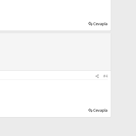
Cevapla
#4
Cevapla