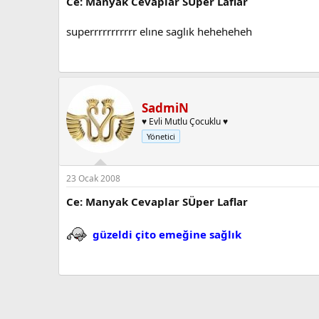
Ce: Manyak Cevaplar SÜper Laflar
superrrrrrrrrrr elıne saglık heheheheh
SadmiN
♥ Evli Mutlu Çocuklu ♥
Yönetici
23 Ocak 2008
Ce: Manyak Cevaplar SÜper Laflar
güzeldi çito emeğine sağlık