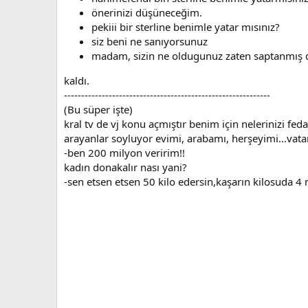
önerinizi düşüneceğim.
pekiii bir sterline benimle yatar mısınız?
siz beni ne sanıyorsunuz
madam, sizin ne oldugunuz zaten saptanmış d
kaldı.
------------------------------------------------------------
(Bu süper işte)
kral tv de vj konu açmıştır benim için nelerinizi fed
arayanlar soyluyor evimi, arabamı, herşeyimi...vata
-ben 200 milyon veririm!!
kadın donakalır nası yani?
-sen etsen etsen 50 kilo edersin,kaşarın kilosuda 