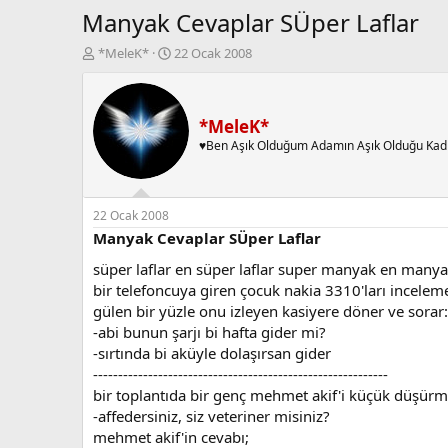
Manyak Cevaplar SÜper Laflar
K
B
*MeleK*
22 Ocak 2008
o
a
n
ş
b
l
u
a
*MeleK*
y
n
♥Ben Aşık Olduğum Adamın Aşık Olduğu Kad
u
g
b
ı
a
ç
ş
t
22 Ocak 2008
l
a
Manyak Cevaplar SÜper Laflar
a
r
süper laflar en süper laflar super manyak en many
t
i
a
h
bir telefoncuya giren çocuk nakia 3310'ları inceleme
n
i
gülen bir yüzle onu izleyen kasiyere döner ve sorar:
-abi bunun şarjı bi hafta gider mi?
-sırtında bi aküyle dolaşırsan gider
-----------------------------------------------------------
bir toplantıda bir genç mehmet akif'i küçük düşürme
-affedersiniz, siz veteriner misiniz?
mehmet akif'in cevabı;