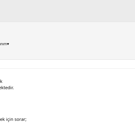
ınım♥
ak
ktedir.
k için sorar;