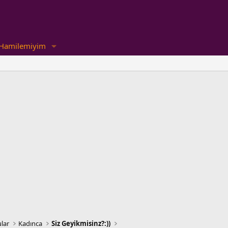
Hamilemiyim
lar
Kadınca
Siz Geyikmisinz?:))