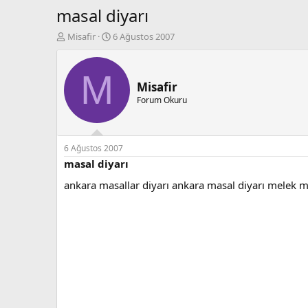
masal diyarı
K
B
Misafir
6 Ağustos 2007
o
a
n
ş
b
l
M
u
a
Misafir
y
n
Forum Okuru
u
g
b
ı
a
ç
ş
t
6 Ağustos 2007
l
a
masal diyarı
a
r
ankara masallar diyarı ankara masal diyarı melek m
t
i
a
h
n
i