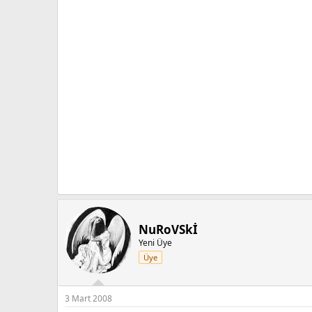
NuRoVSkİ
Yeni Üye
Üye
3 Mart 2008