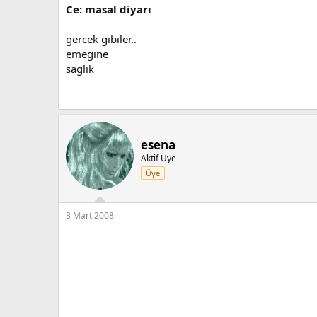
Ce: masal diyarı
gercek gıbıler..
emegıne
saglık
esena
Aktif Üye
Üye
3 Mart 2008