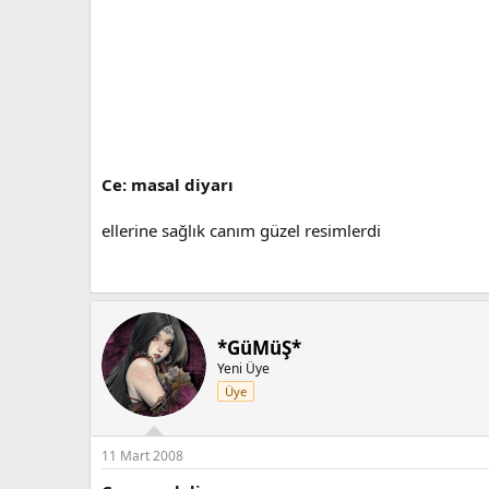
Ce: masal diyarı
ellerine sağlık canım güzel resimlerdi
*GüMüŞ*
Yeni Üye
Üye
11 Mart 2008