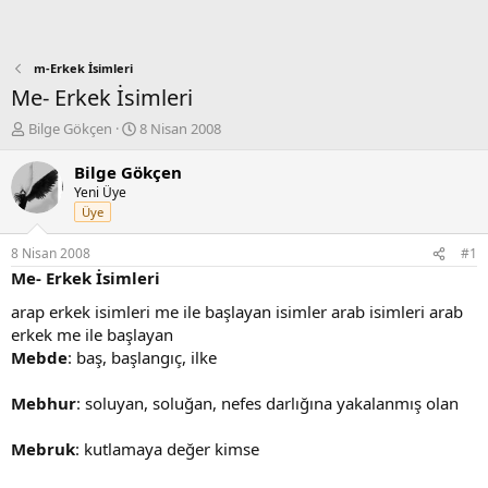
m-Erkek İsimleri
Me- Erkek İsimleri
K
B
Bilge Gökçen
8 Nisan 2008
o
a
n
ş
Bilge Gökçen
b
l
Yeni Üye
u
a
Üye
y
n
u
g
8 Nisan 2008
#1
b
ı
Me- Erkek İsimleri
a
ç
ş
t
arap erkek isimleri me ile başlayan isimler arab isimleri arab
l
a
erkek me ile başlayan
a
r
Mebde
: baş, başlangıç, ilke
t
i
a
h
Mebhur
n
: soluyan, soluğan, nefes darlığına yakalanmış olan
i
Mebruk
: kutlamaya değer kimse