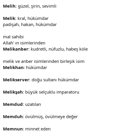
Melih
: güzel, şirin, sevimli
Melik
: kral, hükümdar
padişah, hakan, hükümdar
mal sahibi
Allah' ın isimlerinden
Melikanber
: kudretli, nüfuzlu, habeş köle
melik ve anber isimlerinden birleşik isim
Melikhan
: hükümdar
Melikserver
: doğu sultanı hükümdar
Melikşah
: büyük selçuklu imparatoru
Memdud
: uzatılan
Memduh
: övülmüş, övülmeye değer
Memnun
: minnet eden