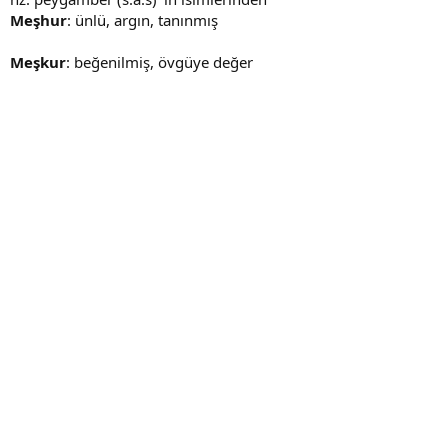
Meşhur
: ünlü, argın, tanınmış
Meşkur
: beğenilmiş, övgüye değer