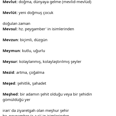
Mevlut
: doğma, dünyaya gelme (mevlid-mevlüd)
Mevlüt
: yeni doğmuş çocuk
doğulan zaman
Mevsul
: hz. peygamber' in isimlerinden
Mevzun
: biçimli, düzgün
Meymun
: kutlu, uğurlu
Meysur
: kolaylanmış, kolaylaştırılmış şeyler
Mezid
: artma, çoğalma
Meşed
: şehitlik, şahadet
Meşhed
: bir adamın şehit olduğu veya bir şehidin
gömüldüğü yer
iran' da ziyaretgah olan meşhur şehir
hz. peygamber (s.a.s)' in isimlerinden