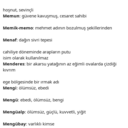
hoşnut, sevinçli
Memun
: güvene kavuşmuş, cesaret sahibi
Memik-memo
: mehmet adının bozulmuş şekillerinden
Menaf
: dağın sivri tepesi
cahiliye döneminde arapların putu
isim olarak kullanılmaz
Menderes
: bir akarsu yatağının az eğimli ovalarda çizdiği
kıvrım
ege bölgesinde bir ırmak adı
Mengi
: ölümsüz, ebedi
Mengü
: ebedi, ölümsüz, bengi
Mengüalp
: ölümsüz, güçlü, kuvvetli, yiğit
Mengübay
: varlıklı kimse