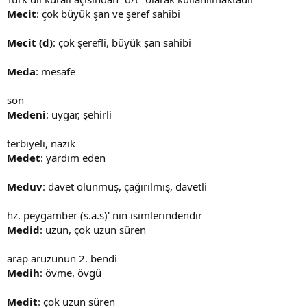
Mecit
: çok büyük şan ve şeref sahibi
Mecit (d)
: çok şerefli, büyük şan sahibi
Meda
: mesafe
son
Medeni
: uygar, şehirli
terbiyeli, nazik
Medet
: yardım eden
Meduv
: davet olunmuş, çağırılmış, davetli
hz. peygamber (s.a.s)' nin isimlerindendir
Medid
: uzun, çok uzun süren
arap aruzunun 2. bendi
Medih
: övme, övgü
Medit
: çok uzun süren