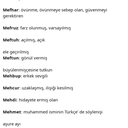
Mefhar
: övünme, övünmeye sebep olan, güvenmeyi
gerektiren
Mefruz
: farz olunmuş, varsayılmış
Meftuh
: açılmış, açık
ele geçirilmiş
Meftun
: gönül vermiş
büyülenmişçesine tutkun
Mehbup
: erkek sevgili
Mehcur
: uzaklaşmış, ilişiği kesilmiş
Mehdi
: hidayete ermiş olan
Mehmet
: muhammed isminin Türkçe' de söylenişi
aşure ayı