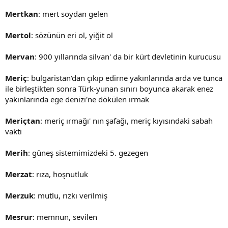
Mertkan
: mert soydan gelen
Mertol
: sözünün eri ol, yiğit ol
Mervan
: 900 yıllarında silvan' da bir kürt devletinin kurucusu
Meriç
: bulgaristan'dan çıkıp edirne yakınlarında arda ve tunca
ile birleştikten sonra Türk-yunan sınırı boyunca akarak enez
yakınlarında ege denizi'ne dökülen ırmak
Meriçtan
: meriç ırmağı' nın şafağı, meriç kıyısındaki sabah
vakti
Merih
: güneş sistemimizdeki 5. gezegen
Merzat
: rıza, hoşnutluk
Merzuk
: mutlu, rızkı verilmiş
Mesrur
: memnun, sevilen