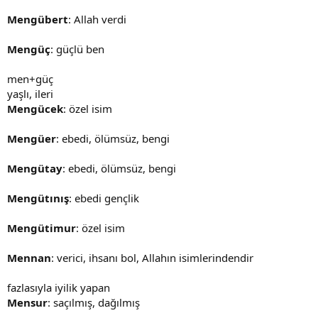
Mengübert
: Allah verdi
Mengüç
: güçlü ben
men+güç
yaşlı, ileri
Mengücek
: özel isim
Mengüer
: ebedi, ölümsüz, bengi
Mengütay
: ebedi, ölümsüz, bengi
Mengütınış
: ebedi gençlik
Mengütimur
: özel isim
Mennan
: verici, ihsanı bol, Allahın isimlerindendir
fazlasıyla iyilik yapan
Mensur
: saçılmış, dağılmış