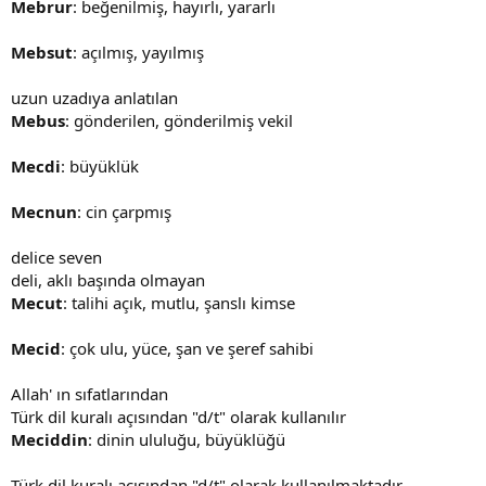
Mebrur
: beğenilmiş, hayırlı, yararlı
Mebsut
: açılmış, yayılmış
uzun uzadıya anlatılan
Mebus
: gönderilen, gönderilmiş vekil
Mecdi
: büyüklük
Mecnun
: cin çarpmış
delice seven
deli, aklı başında olmayan
Mecut
: talihi açık, mutlu, şanslı kimse
Mecid
: çok ulu, yüce, şan ve şeref sahibi
Allah' ın sıfatlarından
Türk dil kuralı açısından "d/t" olarak kullanılır
Meciddin
: dinin ululuğu, büyüklüğü
Türk dil kuralı açısından "d/t" olarak kullanılmaktadır