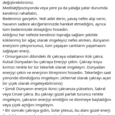
değiştirebilirsiniz.
Meditatjfpozisyonda veya yere ya da yatağa yatar durumda
kendinizi rahatlatın,
Bedeninizi gevşetin. Yedi adet derin, yavaş nefes alıp verin,
havanın sadece akciğerlerinizde hareket etmediğini, ayrıca
tüm bedeninizde dolaştığını hissedin.
Aldığınız her nefesle kendinizi toprağa sağlam şekilde
köklenmiş bir ağaç olarak imgeleyiız nefes alırken, dünyanın
enerjisini çekiyorsunuz, tüm yaşayan canlıların yaşamasını
sağlayan enerji.
• Omurganızın dibindeki ilk çakraya odaklanın Kök çakra.
Kutsal Dünyadan bu çakraya Enerjiyi çekin. Çakrayı koyu
kırmızı renkte bir tür tekerlek olarak imgeleyin. Dünyadan
enerjiyi çekin ve enerjinin titreşimini hissedin. Tekerleğin saat
yönünde döndüğünü imgeleyin. (Alternat olarak çakrayı açan
bir çiçek olarak imgeleyebilirsiniz)
• Şimdi Dünyanın enerjisi ikinci çakranıza yükselsin, Sakral
veya Cinsel çakra. Bu çakrayı güzel parlak turuncu renkte
imgeleyin, çakranın enerjiyi emdiğini ve dönmeye başladığını
veya çiçek açtığını imgeleyin.
• Bir sonraki çakraya gidin, Solar plexus, bu alanı güzel enerji