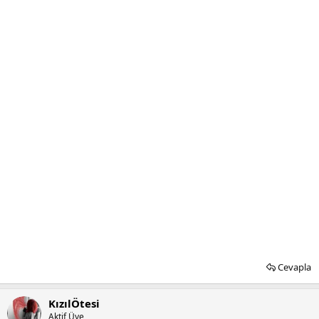
Cevapla
KızılÖtesi
Aktif Üye