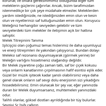
korurlar, ve onlara gereksinimimiz olduğunda diğer tüm
meleklerin güçlerini çağırırlar. Ancak, bizim tarafimızdan
istenmedikçe bir çok şeye müdahale etmezler. Meleklerden
yardım istediğinizde, ne istediğinizden emin olun ve kesin
olun ve niyetlerinizi saf tuttuğunuzdan emin olun. Koruyucu
Meleğiniz herhangibir seviyeden gelebilir ve tüm
seviyelerdeki tüm melekler ile iletişimin açık bir hattına
sahiptir.
Melek Titreşiniini Tanıma
Işilcişçisi olan çoğumuz temas hislerimiz ile daha uyumluyuz
ve enerji titreşimleri ile yakından çalışıyoruz. Bundan dolayı
Meleksi saf rezonansı duyumsayarak (görmek yerine) bir
Meleğin varlığını hissetmeniz olağandışı değildir.
Bir Melek ziyaretine çoğu zaman tatlı, saf bir çiçek kokusu
veya onlarm kanatlarımn çırpılmasının hafif esintisi eşlik eder.
Güzel bir müzik işitecek kadar şanslı olabilirsiniz veya daha
genel olarak onların saf sevgi dolu enerjisinin sizi yıkadığını
hissedebilirsiniz. Emin olunacak bir şey var, eğer yanınızda
duran bir Melek duyumsarsanız, muhtemelen yanınızdaki
odur.
Talihli olanlar, göksel dostları ayrıldığında bir tüy bulurlar.
Sevgiyi Sc Işığı çağırın