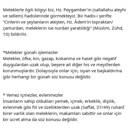
Meleklerle ilgili bilgiyi biz, Hz. Peygamber’in (sallallahu aleyhi
ve sellem) hadislerinde görmekteyiz. Bir hadis-i şerifte
“Cinlerin ve şeytanların ateşten, Hz. Âdem’in topraktan/
çamurdan, meleklerin ise nurdan yaratıldığı” (Müslim, Zühd,
10) bildirilir.
*Melekler günah işlemezler
Melekler, öfke, kin, gazap, kıskanma ve haset gibi negatif
duygulardan uzak olup, beşere ait diğer his ve meyillerden
korunmuşlardır. Dolayısıyla onlar için, isyan ve başkaldırma
gibi herhangi bir günah söz konusu değildir.
* Yemez içmezler, evlenmezler
İnsanların sahip oldukları yemek, içmek, erkeklik, dişilik,
evlenmek gibi fiil ve özelliklerden uzak (Saffat, 37/49) ruhanî
birer varlık olan meleklerin, makamları sabittir ve onlar için
bir ücret alma da söz konusu değildir.