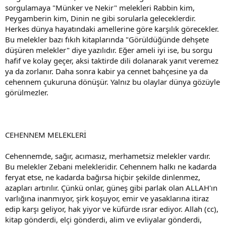
sorgulamaya "Münker ve Nekir" melekleri Rabbin kim,
Peygamberin kim, Dinin ne gibi sorularla geleceklerdir.
Herkes dünya hayatındaki amellerine göre karşılık görecekler.
Bu melekler bazı fıkıh kitaplarında "Görüldüğünde dehşete
düşüren melekler" diye yazılıdır. Eğer ameli iyi ise, bu sorgu
hafif ve kolay geçer, aksi taktirde dili dolanarak yanıt veremez
ya da zorlanır. Daha sonra kabir ya cennet bahçesine ya da
cehennem çukuruna dönüşür. Yalnız bu olaylar dünya gözüyle
görülmezler.
CEHENNEM MELEKLERİ
Cehennemde, sağır, acımasız, merhametsiz melekler vardır.
Bu melekler Zebani melekleridir. Cehennem halkı ne kadarda
feryat etse, ne kadarda bağırsa hiçbir şekilde dinlenmez,
azapları artırılır. Çünkü onlar, güneş gibi parlak olan ALLAH'ın
varlığına inanmıyor, şirk koşuyor, emir ve yasaklarına itiraz
edip karşı geliyor, hak yiyor ve küfürde ısrar ediyor. Allah (cc),
kitap gönderdi, elçi gönderdi, alim ve evliyalar gönderdi,