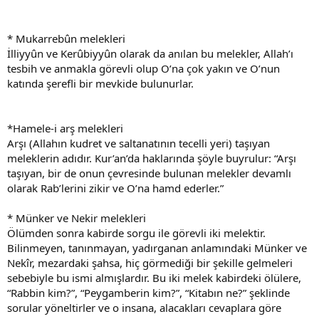
* Mukarrebûn melekleri
İlliyyûn ve Kerûbiyyûn olarak da anılan bu melekler, Allah’ı
tesbih ve anmakla görevli olup O’na çok yakın ve O’nun
katında şerefli bir mevkide bulunurlar.
*Hamele-i arş melekleri
Arşı (Allahın kudret ve saltanatının tecelli yeri) taşıyan
meleklerin adıdır. Kur’an’da haklarında şöyle buyrulur: “Arşı
taşıyan, bir de onun çevresinde bulunan melekler devamlı
olarak Rab’lerini zikir ve O’na hamd ederler.”
* Münker ve Nekir melekleri
Ölümden sonra kabirde sorgu ile görevli iki melektir.
Bilinmeyen, tanınmayan, yadırganan anlamındaki Münker ve
Nekîr, mezardaki şahsa, hiç görmediği bir şekille gelmeleri
sebebiyle bu ismi almışlardır. Bu iki melek kabirdeki ölülere,
“Rabbin kim?”, “Peygamberin kim?”, “Kitabın ne?” şeklinde
sorular yöneltirler ve o insana, alacakları cevaplara göre