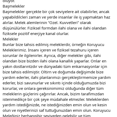
oluyor.
Başmelekler
Başmelekler gerçekte bir çok seviyelere ait olabilirler, ancak
yapabildilcleri zaman ve yerde insanlar ile iş yapmaktan haz
alırlar. Melek alemlerinin “Ozel. Kuvvetleri” olarak
düşünülürler. Fiziksel formdan ilahi olana ve ilahi olandan
fiziksele pozitif enerjiye kanal olurlar.
Melekler
Bunlar bize tahsis edilmiş meleklerdir, örneğin Koruyucu
Meleklerimiz. İnsanı içeren ve fiziksel tezahuru içeren
sorunlar ile ilgilenirler. Ayrıca, diğer melekler gibi, ilahi
olandan bize bizden ilahi olana kanallık yaparlar. Onlar en
yakın dostlarıntzdır ve dünyadaki tüm enkarnasyonlar için
bize tahsis edilmiştir. Oltirn ve doğumda değişimde bize
yardım ederler, ilahi planlarımızı gerçekleştirmemize yardım
ederler, bizi savunurlar ve sıkıntı içinde olduğumuzda bizi
korurlar, ve onlara gereksinimimiz olduğunda diğer tüm
meleklerin güçlerini çağırırlar. Ancak, bizim tarafimızdan
istenmedikçe bir çok şeye müdahale etmezler. Meleklerden
yardım istediğinizde, ne istediğinizden emin olun ve kesin
olun ve niyetlerinizi saf tuttuğunuzdan emin olun. Koruyucu
Meleğiniz herhangibir seviyeden gelebilir ve tüm