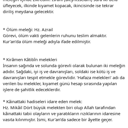
üfleyecek, ilkinde kıyamet kopacak, ikincisinde ise tekrar
diriliş meydana gelecektir.
* Ölüm meleği: Hz. Azrail
Görevi, ölüm vakti gelenlerin ruhunu teslim almaktır.
Kur’an’da ölüm meleği adıyla ifade edilmiştir.
* Kirâmen Kâtibîn melekleri
İnsanın sağında ve solunda görevli olarak bulunan iki meleğin
adıdır. Sağdaki, iyi iş ve davranışları, soldaki ise kötü iş ve
davranışları tespit etmekle görevlidir. ‘Hafaza melekleri’ adı da
verilen bu melekler, kıyamet günü hesap sırasında yapılan
işlere de şahitlik edeceklerdir.
* Kâinattaki hadiseleri idare eden melek:
Hz. Mikâil Dört büyük melekten biri olup Allah tarafından
kâinattaki tabii olayların ve yaratıkların rızıklarının idaresine
vasıta kılınmıştır. İsmi, Kur’an’da sadece bir âyette geçer.