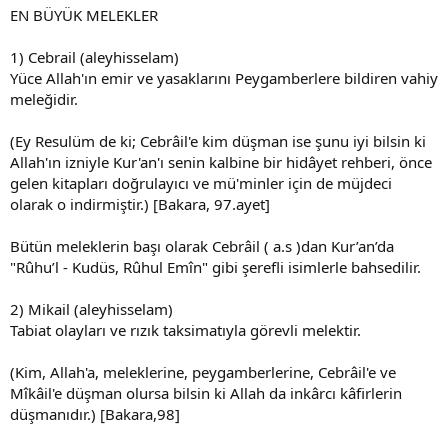
EN BÜYÜK MELEKLER
1) Cebrail (aleyhisselam)
Yüce Allah'ın emir ve yasaklarını Peygamberlere bildiren vahiy
meleğidir.
(Ey Resulüm de ki; Cebrâil'e kim düşman ise şunu iyi bilsin ki
Allah'ın izniyle Kur'an'ı senin kalbine bir hidâyet rehberi, önce
gelen kitapları doğrulayıcı ve mü'minler için de müjdeci
olarak o indirmiştir.) [Bakara, 97.ayet]
Bütün meleklerin başı olarak Cebrâil ( a.s )dan Kur’an’da
"Rûhu’l - Kudüs, Rûhul Emîn" gibi şerefli isimlerle bahsedilir.
2) Mikail (aleyhisselam)
Tabiat olayları ve rızık taksimatıyla görevli melektir.
(Kim, Allah'a, meleklerine, peygamberlerine, Cebrâil'e ve
Mîkâil'e düşman olursa bilsin ki Allah da inkârcı kâfirlerin
düşmanıdır.) [Bakara,98]