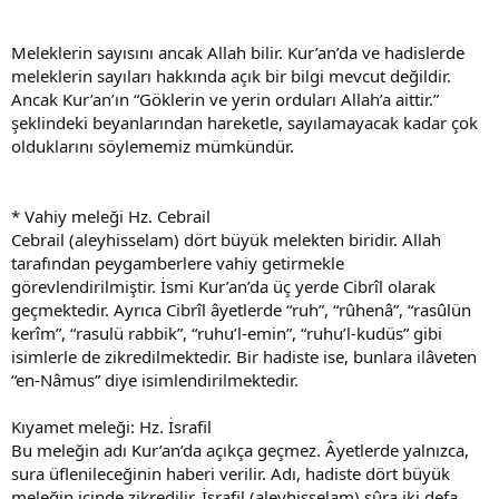
Meleklerin sayısını ancak Allah bilir. Kur’an’da ve hadislerde
meleklerin sayıları hakkında açık bir bilgi mevcut değildir.
Ancak Kur’an’ın “Göklerin ve yerin orduları Allah’a aittir.”
şeklindeki beyanlarından hareketle, sayılamayacak kadar çok
olduklarını söylememiz mümkündür.
* Vahiy meleği Hz. Cebrail
Cebrail (aleyhisselam) dört büyük melekten biridir. Allah
tarafından peygamberlere vahiy getirmekle
görevlendirilmiştir. İsmi Kur’an’da üç yerde Cibrîl olarak
geçmektedir. Ayrıca Cibrîl âyetlerde “ruh”, “rûhenâ”, “rasûlün
kerîm”, “rasulü rabbik”, “ruhu’l-emin”, “ruhu’l-kudüs” gibi
isimlerle de zikredilmektedir. Bir hadiste ise, bunlara ilâveten
“en-Nâmus” diye isimlendirilmektedir.
Kıyamet meleği: Hz. İsrafil
Bu meleğin adı Kur’an’da açıkça geçmez. Âyetlerde yalnızca,
sura üflenileceğinin haberi verilir. Adı, hadiste dört büyük
meleğin içinde zikredilir. İsrafil (aleyhisselam) sûra iki defa