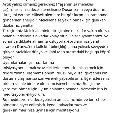
Artık yalnız olmanız gerekmez ! Yaşamınıza melekleri
çağırmak için sadece istemelisiniz Düşüncenin veya duamn
titreşimi evrene, Yüksek alemlere bir göz kırpması zamanında
gönderilen enerjidir. Melekler size yakın olmak için gelirken
dualarınız yanıtlanır.
Titreşiminiz Melek aleminin titreşimine ne kadar yakm olursa,
onlarla iletişiminiz o kadar kolay olur. Onlar “uyanmamızı” ve
sonunda dikkate almamızı özlüyorlar.€orularımıza yanıt
ararken Dünya’nm kollektif bilinçliliği daha yüksek seviyede ı
giriyor. Melekler dünya ve ilahi Man arasmdaki boşluğa köprü
oluyor.
Uyumlarnalar için hazırlanma
İnisiyasyonu almak ve Meleklerin enerjisini hissetmek için
doğru zihine ulaşmamz önemlidir. Bunu, güzel gevşemiş bir
duruma ulaşmanıza izin vererek yapabilirsiniz. Eğer isterseniz
birinin sizinle birlikte olmasmı isteyebilirsiniz. Bu işleme
yardımcı olması için uyumlanianız sırasında izlemeniz için bu
meditasyonu ekliyorum.
Bu meditasyon sadece yetişkin amaçlar içindir ve bir rehber
olmasına niyet edilmiştir, kendi ihtiyaçlarmıza ve
gereksinimlerinize uyması için meditasyonu