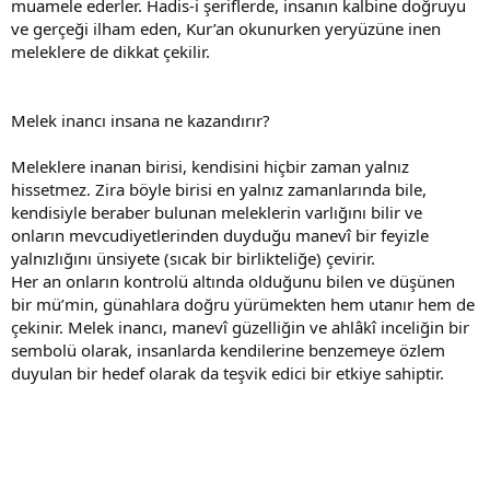
muamele ederler. Hadis-i şeriflerde, insanın kalbine doğruyu
ve gerçeği ilham eden, Kur’an okunurken yeryüzüne inen
meleklere de dikkat çekilir.
Melek inancı insana ne kazandırır?
Meleklere inanan birisi, kendisini hiçbir zaman yalnız
hissetmez. Zira böyle birisi en yalnız zamanlarında bile,
kendisiyle beraber bulunan meleklerin varlığını bilir ve
onların mevcudiyetlerinden duyduğu manevî bir feyizle
yalnızlığını ünsiyete (sıcak bir birlikteliğe) çevirir.
Her an onların kontrolü altında olduğunu bilen ve düşünen
bir mü’min, günahlara doğru yürümekten hem utanır hem de
çekinir. Melek inancı, manevî güzelliğin ve ahlâkî inceliğin bir
sembolü olarak, insanlarda kendilerine benzemeye özlem
duyulan bir hedef olarak da teşvik edici bir etkiye sahiptir.