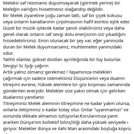
Meleksi saf rezonansı duyumsayarak (görmek yerine) bir
Meleğin varlığını hissetmeniz olağandışı değildir.
Bir Melek ziyaretine çoğu zaman tatlı, saf bir çiçek kokusu
veya onlarm kanatlarımn çırpılmasının hafif esintisi eşlik eder.
Güzel bir müzik işitecek kadar şanslı olabilirsiniz veya daha
genel olarak onların saf sevgi dolu enerjisinin sizi yıkadığını
hissedebilirsiniz. Emin olunacak bir şey var, eğer yanınızda
duran bir Melek duyumsarsanız, muhtemelen yanınızdaki
odur.
Talihli olanlar, göksel dostları ayrıldığında bir tüy bulurlar.
Sevgiyi Sc Işığı çağırın
Artık yalnız olmanız gerekmez ! Yaşamınıza melekleri
çağırmak için sadece istemelisiniz Düşüncenin veya duamn
titreşimi evrene, Yüksek alemlere bir göz kırpması zamanında
gönderilen enerjidir. Melekler size yakın olmak için gelirken
dualarınız yanıtlanır.
Titreşiminiz Melek aleminin titreşimine ne kadar yakm olursa,
onlarla iletişiminiz o kadar kolay olur. Onlar “uyanmamızı” ve
sonunda dikkate almamızı özlüyorlar.€orularımıza yanıt
ararken Dünya’nm kollektif bilinçliliği daha yüksek seviyede ı
giriyor. Melekler dünya ve ilahi Man arasmdaki boşluğa köprü