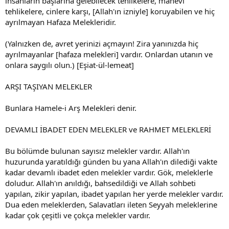
insanların başlarına gelebilecek tehlikelere, manevi
tehlikelere, cinlere karşı, [Allah'ın izniyle] koruyabilen ve hiç
ayrılmayan Hafaza Melekleridir.
(Yalnızken de, avret yerinizi açmayın! Zira yanınızda hiç
ayrılmayanlar [hafaza melekleri] vardır. Onlardan utanın ve
onlara saygılı olun.) [Eşiat-ül-lemeat]
ARŞI TAŞIYAN MELEKLER
Bunlara Hamele-i Arş Melekleri denir.
DEVAMLI İBADET EDEN MELEKLER ve RAHMET MELEKLERİ
Bu bölümde bulunan sayısız melekler vardır. Allah'ın
huzurunda yaratıldığı günden bu yana Allah'ın dilediği vakte
kadar devamlı ibadet eden melekler vardır. Gök, meleklerle
doludur. Allah'ın anıldığı, bahsedildiği ve Allah sohbeti
yapılan, zikir yapılan, ibadet yapılan her yerde melekler vardır.
Dua eden meleklerden, Salavatları ileten Seyyah meleklerine
kadar çok çeşitli ve çokça melekler vardır.