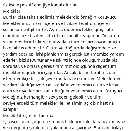
fiziksele pozitif enerjiye kanal olurlar.
Melekler
Bunlar bize tahsis edilmiş meleklerdir, örneğin Koruyucu
Meleklerimiz. İnsanı içeren ve fiziksel tezahuru içeren
sorunlar ile ilgilenirler. Ayrıca, diğer melekler gibi, ilahi
olandan bize bizden ilahi olana kanallık yaparlar. Onlar en
yakın dostlarıntzdır ve dünyadaki tüm enkarnasyonlar için
bize tahsis edilmiştir. Oltirn ve doğumda değişimde bize
yardım ederler, ilahi planlarımızı gerçekleştirmemize yardım
ederler, bizi savunurlar ve sıkıntı içinde olduğumuzda bizi
korurlar, ve onlara gereksinimimiz olduğunda diğer tüm
meleklerin güçlerini çağırırlar. Ancak, bizim tarafimızdan
istenmedikçe bir çok şeye müdahale etmezler. Meleklerden
yardım istediğinizde, ne istediğinizden emin olun ve kesin
olun ve niyetlerinizi saf tuttuğunuzdan emin olun. Koruyucu
Meleğiniz herhangibir seviyeden gelebilir ve tüm
seviyelerdeki tüm melekler ile iletişimin açık bir hattına
sahiptir.
Melek Titreşiniini Tanıma
Işilcişçisi olan çoğumuz temas hislerimiz ile daha uyumluyuz
ve enerji titreşimleri ile yakından çalışıyoruz. Bundan dolayı