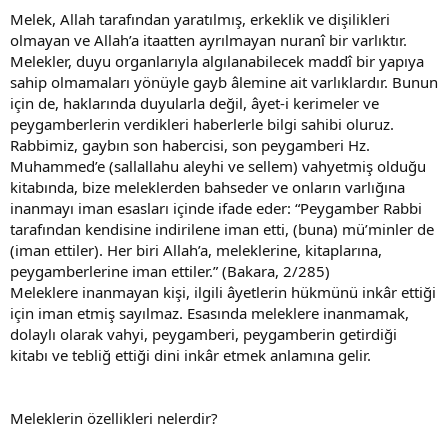
Melek, Allah tarafından yaratılmış, erkeklik ve dişilikleri
olmayan ve Allah’a itaatten ayrılmayan nuranî bir varlıktır.
Melekler, duyu organlarıyla algılanabilecek maddî bir yapıya
sahip olmamaları yönüyle gayb âlemine ait varlıklardır. Bunun
için de, haklarında duyularla değil, âyet-i kerimeler ve
peygamberlerin verdikleri haberlerle bilgi sahibi oluruz.
Rabbimiz, gaybın son habercisi, son peygamberi Hz.
Muhammed’e (sallallahu aleyhi ve sellem) vahyetmiş olduğu
kitabında, bize meleklerden bahseder ve onların varlığına
inanmayı iman esasları içinde ifade eder: “Peygamber Rabbi
tarafından kendisine indirilene iman etti, (buna) mü’minler de
(iman ettiler). Her biri Allah’a, meleklerine, kitaplarına,
peygamberlerine iman ettiler.” (Bakara, 2/285)
Meleklere inanmayan kişi, ilgili âyetlerin hükmünü inkâr ettiği
için iman etmiş sayılmaz. Esasında meleklere inanmamak,
dolaylı olarak vahyi, peygamberi, peygamberin getirdiği
kitabı ve tebliğ ettiği dini inkâr etmek anlamına gelir.
Meleklerin özellikleri nelerdir?