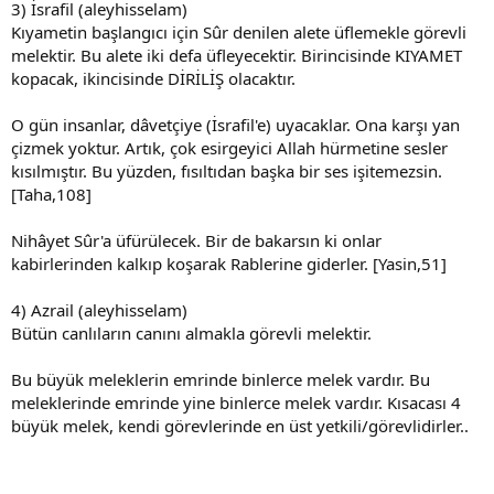
3) İsrafil (aleyhisselam)
Kıyametin başlangıcı için Sûr denilen alete üflemekle görevli
melektir. Bu alete iki defa üfleyecektir. Birincisinde KIYAMET
kopacak, ikincisinde DİRİLİŞ olacaktır.
O gün insanlar, dâvetçiye (İsrafil'e) uyacaklar. Ona karşı yan
çizmek yoktur. Artık, çok esirgeyici Allah hürmetine sesler
kısılmıştır. Bu yüzden, fısıltıdan başka bir ses işitemezsin.
[Taha,108]
Nihâyet Sûr'a üfürülecek. Bir de bakarsın ki onlar
kabirlerinden kalkıp koşarak Rablerine giderler. [Yasin,51]
4) Azrail (aleyhisselam)
Bütün canlıların canını almakla görevli melektir.
Bu büyük meleklerin emrinde binlerce melek vardır. Bu
meleklerinde emrinde yine binlerce melek vardır. Kısacası 4
büyük melek, kendi görevlerinde en üst yetkili/görevlidirler..