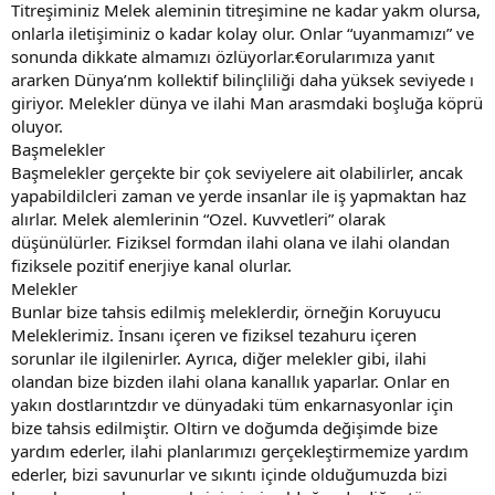
Titreşiminiz Melek aleminin titreşimine ne kadar yakm olursa,
onlarla iletişiminiz o kadar kolay olur. Onlar “uyanmamızı” ve
sonunda dikkate almamızı özlüyorlar.€orularımıza yanıt
ararken Dünya’nm kollektif bilinçliliği daha yüksek seviyede ı
giriyor. Melekler dünya ve ilahi Man arasmdaki boşluğa köprü
oluyor.
Başmelekler
Başmelekler gerçekte bir çok seviyelere ait olabilirler, ancak
yapabildilcleri zaman ve yerde insanlar ile iş yapmaktan haz
alırlar. Melek alemlerinin “Ozel. Kuvvetleri” olarak
düşünülürler. Fiziksel formdan ilahi olana ve ilahi olandan
fiziksele pozitif enerjiye kanal olurlar.
Melekler
Bunlar bize tahsis edilmiş meleklerdir, örneğin Koruyucu
Meleklerimiz. İnsanı içeren ve fiziksel tezahuru içeren
sorunlar ile ilgilenirler. Ayrıca, diğer melekler gibi, ilahi
olandan bize bizden ilahi olana kanallık yaparlar. Onlar en
yakın dostlarıntzdır ve dünyadaki tüm enkarnasyonlar için
bize tahsis edilmiştir. Oltirn ve doğumda değişimde bize
yardım ederler, ilahi planlarımızı gerçekleştirmemize yardım
ederler, bizi savunurlar ve sıkıntı içinde olduğumuzda bizi