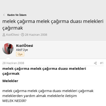
Kadın Ve İslam
melek çağırma melek çağırma duası melekleri
çağırmak
K
B
KızılÖtesi
28 Haziran 2008
o
a
n
ş
KızılÖtesi
b
l
Aktif Üye
u
a
Üye
y
n
u
g
28 Haziran 2008
#1
b
ı
melek çağırma melek çağırma duası melekleri
a
ç
ş
t
çağırmak
l
a
Melekler
a
r
t
i
a
h
melek çağırma melek çağırma duası melekleri çağırmak
n
i
meleklerden yardım almak meleklerle iletişim
MELEK NEDİR?