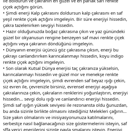
ile doldurun ve çakranın en güzel ve en parlak sarı renkte
çiçek açtığını görün.
• Şimdi enerji Kalp çakrasını doldursun kalp çakrasını en saf
yeşil renkte çiçek açtığını imgeleyin. Bir süre enerjiyi hissedin,
çakra tazelenirken sevgiyi hissedin.
• Hazır olduğunuzda boğaz çakrasına çıkın ve yaz günündeki
güzel bir okyanusun rengine benzeyen saf mavi renkte çiçek
açtığını veya çakranın döndüğünü imgeleyin.
• Dünyanın enerjisi üçüncü göz çakrasına çıksın, enerji bu
çakrayı canlandırırken karıncalanmayı hissedin, koyu indigo
renkte çiçek açtığını imgeleyin.
• Son olarak Kutsal Dünya enerjisi taç çakranıza yükselsin,
karıncalanmayı hissedin ve güzel mor ve menekşe renkte
çiçek açtığını imgeleyin, şimdi evrenden saf beyaz ışığı çekin,
siz evren ile, çevrenizle birsiniz, evrensel enerjiyi aşağıya
çakralarınıza çekin, çakraların renklerini yoğunlaştırın, enerjiyi
hissedin... sevgi dolu ışığı ve canlandırıcı enerjiyi hissedin.
Şimdi saf ışığın yüksek seviyesi ile rezonansta oldu ğunuzdan,
bu anda sizinle birlikte olmasını istediğiniz Melekleri çağırın...
Size yakın olmalarını ve inisiyasyonunuza katılmalarını,
serbestçe nasıl bağlanacağınızı size göstermelerini isteyin, saf
şffa verici enerjilerini sizinle payla şmalarını isteyin. Enerjiyi