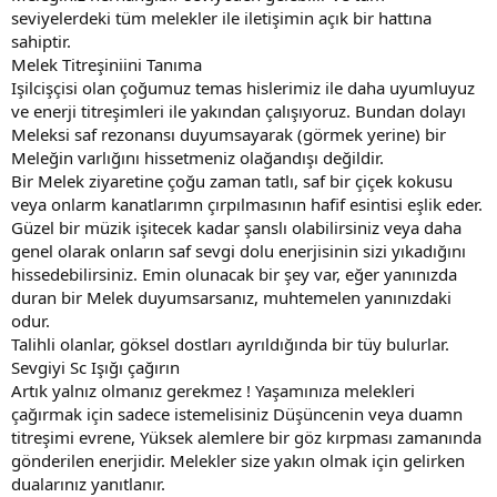
seviyelerdeki tüm melekler ile iletişimin açık bir hattına
sahiptir.
Melek Titreşiniini Tanıma
Işilcişçisi olan çoğumuz temas hislerimiz ile daha uyumluyuz
ve enerji titreşimleri ile yakından çalışıyoruz. Bundan dolayı
Meleksi saf rezonansı duyumsayarak (görmek yerine) bir
Meleğin varlığını hissetmeniz olağandışı değildir.
Bir Melek ziyaretine çoğu zaman tatlı, saf bir çiçek kokusu
veya onlarm kanatlarımn çırpılmasının hafif esintisi eşlik eder.
Güzel bir müzik işitecek kadar şanslı olabilirsiniz veya daha
genel olarak onların saf sevgi dolu enerjisinin sizi yıkadığını
hissedebilirsiniz. Emin olunacak bir şey var, eğer yanınızda
duran bir Melek duyumsarsanız, muhtemelen yanınızdaki
odur.
Talihli olanlar, göksel dostları ayrıldığında bir tüy bulurlar.
Sevgiyi Sc Işığı çağırın
Artık yalnız olmanız gerekmez ! Yaşamınıza melekleri
çağırmak için sadece istemelisiniz Düşüncenin veya duamn
titreşimi evrene, Yüksek alemlere bir göz kırpması zamanında
gönderilen enerjidir. Melekler size yakın olmak için gelirken
dualarınız yanıtlanır.