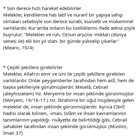
* Son derece hızlı hareket edebilirler
Melekler, kendilerine has latif ve nuranî bir yapıya sahip
olmaları sebebiyle son derece süratli, kuvvetli ve mükemmel
varlıklardır. Kur’an’da onların bu özelliklerini ifade adına şöyle
buyrulur: “Melekler ve ruh, O(nun arşı)na -miktarı (dünya
senesi ile) elli bin yıl olan- bir günde yükselip çıkarlar.”
(Mearic, 70/4)
* Çeşitli şekillere girebilirler
Melekler, Allah’ın emir ve izni ile çeşitli şekillere girebilen
varlıklardır. Onlar peygamberler tarafından hem aslî, hem de
başka şekilleriyle görülmüşlerdir. Meselâ, Cebrail
(aleyhisselam) Hz. Meryem’e bir insan şeklinde görünmüştür.
(Meryem, 19/16-17.) Hz. İbrahim’e bir oğul müjdesiyle gelen
melekler de, insan şeklinde görünmüşlerdir. Ayrıca Cibrîl
hadisi olarak bilinen, -iman, İslâm ve ihsan kavramlarının
tanımlarının yapıldığı- rivâyette de belirtildiği gibi, Cebrail
sahabiler tarafından insan şeklinde görülmüştür. (Müslim,
İman 37)