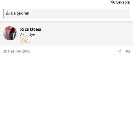
Cevapla
Dalgakıran
T
e
p
KızılÖtesi
k
i
Aktif Üye
l
Üye
e
r
28 Haziran 2008
#3
: