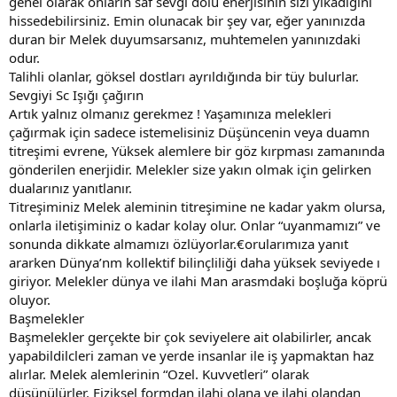
genel olarak onların saf sevgi dolu enerjisinin sizi yıkadığını
hissedebilirsiniz. Emin olunacak bir şey var, eğer yanınızda
duran bir Melek duyumsarsanız, muhtemelen yanınızdaki
odur.
Talihli olanlar, göksel dostları ayrıldığında bir tüy bulurlar.
Sevgiyi Sc Işığı çağırın
Artık yalnız olmanız gerekmez ! Yaşamınıza melekleri
çağırmak için sadece istemelisiniz Düşüncenin veya duamn
titreşimi evrene, Yüksek alemlere bir göz kırpması zamanında
gönderilen enerjidir. Melekler size yakın olmak için gelirken
dualarınız yanıtlanır.
Titreşiminiz Melek aleminin titreşimine ne kadar yakm olursa,
onlarla iletişiminiz o kadar kolay olur. Onlar “uyanmamızı” ve
sonunda dikkate almamızı özlüyorlar.€orularımıza yanıt
ararken Dünya’nm kollektif bilinçliliği daha yüksek seviyede ı
giriyor. Melekler dünya ve ilahi Man arasmdaki boşluğa köprü
oluyor.
Başmelekler
Başmelekler gerçekte bir çok seviyelere ait olabilirler, ancak
yapabildilcleri zaman ve yerde insanlar ile iş yapmaktan haz
alırlar. Melek alemlerinin “Ozel. Kuvvetleri” olarak
düşünülürler. Fiziksel formdan ilahi olana ve ilahi olandan