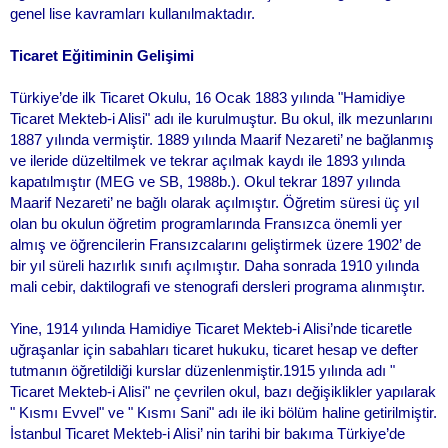
genel lise kavramları kullanılmaktadır.
Ticaret Eğitiminin Gelişimi
Türkiye’de ilk Ticaret Okulu, 16 Ocak 1883 yılında "Hamidiye
Ticaret Mekteb-i Alisi" adı ile kurulmuştur. Bu okul, ilk mezunlarını
1887 yılında vermiştir. 1889 yılında Maarif Nezareti’ ne bağlanmış
ve ileride düzeltilmek ve tekrar açılmak kaydı ile 1893 yılında
kapatılmıştır (MEG ve SB, 1988b.). Okul tekrar 1897 yılında
Maarif Nezareti’ ne bağlı olarak açılmıştır. Öğretim süresi üç yıl
olan bu okulun öğretim programlarında Fransızca önemli yer
almış ve öğrencilerin Fransızcalarını geliştirmek üzere 1902’ de
bir yıl süreli hazırlık sınıfı açılmıştır. Daha sonrada 1910 yılında
mali cebir, daktilografi ve stenografi dersleri programa alınmıştır.
Yine, 1914 yılında Hamidiye Ticaret Mekteb-i Alisi’nde ticaretle
uğraşanlar için sabahları ticaret hukuku, ticaret hesap ve defter
tutmanın öğretildiği kurslar düzenlenmiştir.1915 yılında adı "
Ticaret Mekteb-i Alisi" ne çevrilen okul, bazı değişiklikler yapılarak
" Kısmı Evvel" ve " Kısmı Sani" adı ile iki bölüm haline getirilmiştir.
İstanbul Ticaret Mekteb-i Alisi’ nin tarihi bir bakıma Türkiye’de