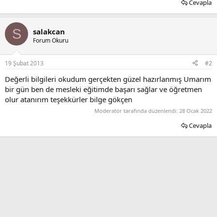
Cevapla
S
salakcan
Forum Okuru
19 Şubat 2013
#2
Değerli bilgileri okudum gerçekten güzel hazırlanmış Umarım
bir gün ben de mesleki eğitimde başarı sağlar ve öğretmen
olur atanırım teşekkürler bilge gökçen
Moderatör tarafında düzenlendi:
28 Ocak 2022
Cevapla