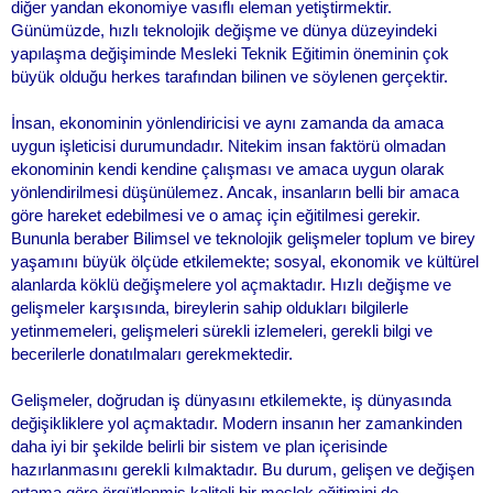
diğer yandan ekonomiye vasıflı eleman yetiştirmektir.
Günümüzde, hızlı teknolojik değişme ve dünya düzeyindeki
yapılaşma değişiminde Mesleki Teknik Eğitimin öneminin çok
büyük olduğu herkes tarafından bilinen ve söylenen gerçektir.
İnsan, ekonominin yönlendiricisi ve aynı zamanda da amaca
uygun işleticisi durumundadır. Nitekim insan faktörü olmadan
ekonominin kendi kendine çalışması ve amaca uygun olarak
yönlendirilmesi düşünülemez. Ancak, insanların belli bir amaca
göre hareket edebilmesi ve o amaç için eğitilmesi gerekir.
Bununla beraber Bilimsel ve teknolojik gelişmeler toplum ve birey
yaşamını büyük ölçüde etkilemekte; sosyal, ekonomik ve kültürel
alanlarda köklü değişmelere yol açmaktadır. Hızlı değişme ve
gelişmeler karşısında, bireylerin sahip oldukları bilgilerle
yetinmemeleri, gelişmeleri sürekli izlemeleri, gerekli bilgi ve
becerilerle donatılmaları gerekmektedir.
Gelişmeler, doğrudan iş dünyasını etkilemekte, iş dünyasında
değişikliklere yol açmaktadır. Modern insanın her zamankinden
daha iyi bir şekilde belirli bir sistem ve plan içerisinde
hazırlanmasını gerekli kılmaktadır. Bu durum, gelişen ve değişen
ortama göre örgütlenmiş kaliteli bir meslek eğitimini de