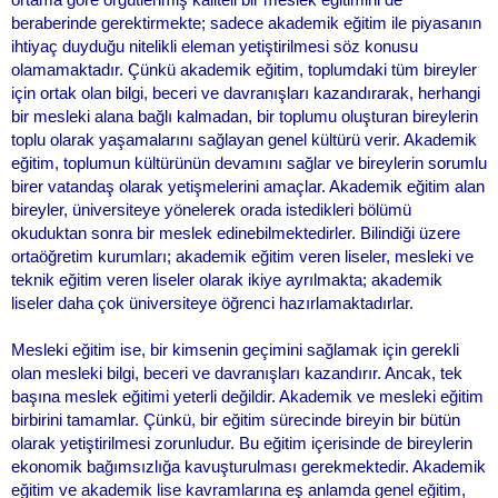
beraberinde gerektirmekte; sadece akademik eğitim ile piyasanın
ihtiyaç duyduğu nitelikli eleman yetiştirilmesi söz konusu
olamamaktadır. Çünkü akademik eğitim, toplumdaki tüm bireyler
için ortak olan bilgi, beceri ve davranışları kazandırarak, herhangi
bir mesleki alana bağlı kalmadan, bir toplumu oluşturan bireylerin
toplu olarak yaşamalarını sağlayan genel kültürü verir. Akademik
eğitim, toplumun kültürünün devamını sağlar ve bireylerin sorumlu
birer vatandaş olarak yetişmelerini amaçlar. Akademik eğitim alan
bireyler, üniversiteye yönelerek orada istedikleri bölümü
okuduktan sonra bir meslek edinebilmektedirler. Bilindiği üzere
ortaöğretim kurumları; akademik eğitim veren liseler, mesleki ve
teknik eğitim veren liseler olarak ikiye ayrılmakta; akademik
liseler daha çok üniversiteye öğrenci hazırlamaktadırlar.
Mesleki eğitim ise, bir kimsenin geçimini sağlamak için gerekli
olan mesleki bilgi, beceri ve davranışları kazandırır. Ancak, tek
başına meslek eğitimi yeterli değildir. Akademik ve mesleki eğitim
birbirini tamamlar. Çünkü, bir eğitim sürecinde bireyin bir bütün
olarak yetiştirilmesi zorunludur. Bu eğitim içerisinde de bireylerin
ekonomik bağımsızlığa kavuşturulması gerekmektedir. Akademik
eğitim ve akademik lise kavramlarına eş anlamda genel eğitim,