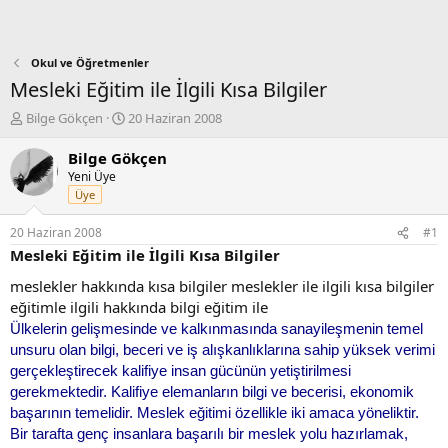
Okul ve Öğretmenler
Mesleki Eğitim ile İlgili Kısa Bilgiler
K
B
Bilge Gökçen
20 Haziran 2008
o
a
n
ş
Bilge Gökçen
b
l
Yeni Üye
u
a
Üye
y
n
u
g
20 Haziran 2008
#1
b
ı
Mesleki Eğitim ile İlgili Kısa Bilgiler
a
ç
ş
t
meslekler hakkında kısa bilgiler meslekler ile ilgili kısa bilgiler
l
a
eğitimle ilgili hakkında bilgi eğitim ile
a
r
Ülkelerin gelişmesinde ve kalkınmasında sanayileşmenin temel
t
i
unsuru olan bilgi, beceri ve iş alışkanlıklarına sahip yüksek verimi
a
h
n
i
gerçekleştirecek kalifiye insan gücünün yetiştirilmesi
gerekmektedir. Kalifiye elemanların bilgi ve becerisi, ekonomik
başarının temelidir. Meslek eğitimi özellikle iki amaca yöneliktir.
Bir tarafta genç insanlara başarılı bir meslek yolu hazırlamak,