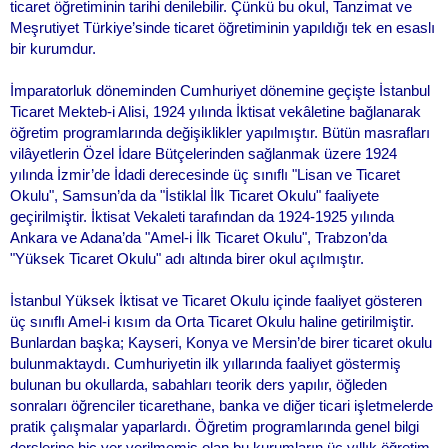
ticaret öğretiminin tarihi denilebilir. Çünkü bu okul, Tanzimat ve
Meşrutiyet Türkiye’sinde ticaret öğretiminin yapıldığı tek en esaslı
bir kurumdur.
İmparatorluk döneminden Cumhuriyet dönemine geçişte İstanbul
Ticaret Mekteb-i Alisi, 1924 yılında İktisat vekâletine bağlanarak
öğretim programlarında değişiklikler yapılmıştır. Bütün masrafları
vilâyetlerin Özel İdare Bütçelerinden sağlanmak üzere 1924
yılında İzmir’de İdadi derecesinde üç sınıflı "Lisan ve Ticaret
Okulu", Samsun’da da "İstiklal İlk Ticaret Okulu" faaliyete
geçirilmiştir. İktisat Vekaleti tarafından da 1924-1925 yılında
Ankara ve Adana’da "Amel-i İlk Ticaret Okulu", Trabzon’da
"Yüksek Ticaret Okulu" adı altında birer okul açılmıştır.
İstanbul Yüksek İktisat ve Ticaret Okulu içinde faaliyet gösteren
üç sınıflı Amel-i kısım da Orta Ticaret Okulu haline getirilmiştir.
Bunlardan başka; Kayseri, Konya ve Mersin’de birer ticaret okulu
bulunmaktaydı. Cumhuriyetin ilk yıllarında faaliyet göstermiş
bulunan bu okullarda, sabahları teorik ders yapılır, öğleden
sonraları öğrenciler ticarethane, banka ve diğer ticari işletmelerde
pratik çalışmalar yaparlardı. Öğretim programlarında genel bilgi
derslerine hiç yer verilmemiş olan bu kurumların üç yıllık öğretim