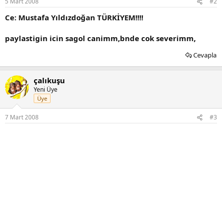
5 Mart 2008
#2
Ce: Mustafa Yıldızdoğan TÜRKİYEM!!!!
paylastigin icin sagol canimm,bnde cok severimm,
Cevapla
çalıkuşu
Yeni Üye
Üye
7 Mart 2008
#3