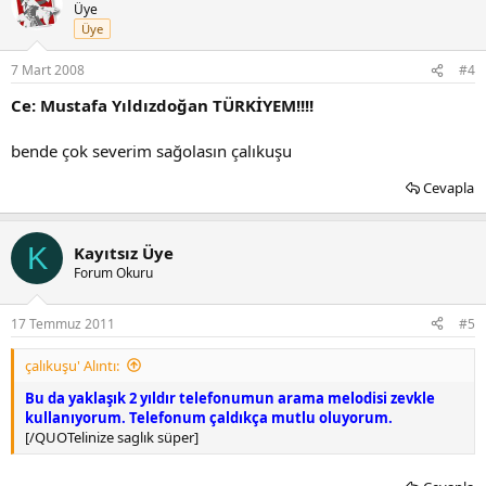
Üye
Üye
7 Mart 2008
#4
Ce: Mustafa Yıldızdoğan TÜRKİYEM!!!!
bende çok severim sağolasın çalıkuşu
Cevapla
K
Kayıtsız Üye
Forum Okuru
17 Temmuz 2011
#5
çalıkuşu' Alıntı:
Bu da yaklaşık 2 yıldır telefonumun arama melodisi zevkle
kullanıyorum. Telefonum çaldıkça mutlu oluyorum.
[/QUOTelinize saglık süper]