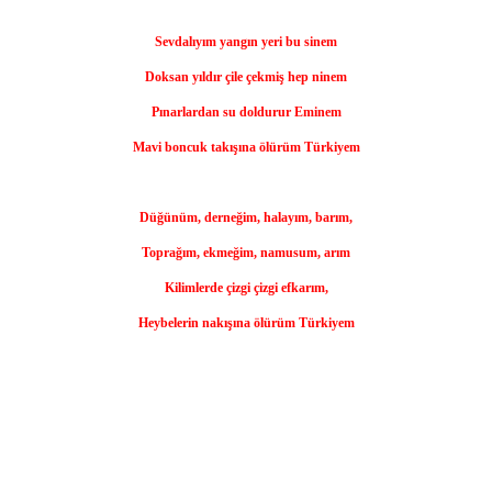
Sevdalıyım yangın yeri bu sinem
Doksan yıldır çile çekmiş hep ninem
Pınarlardan su doldurur Eminem
Mavi boncuk takışına ölürüm Türkiyem
Düğünüm, derneğim, halayım, barım,
Toprağım, ekmeğim, namusum, arım
Kilimlerde çizgi çizgi efkarım,
Heybelerin nakışına ölürüm Türkiyem​