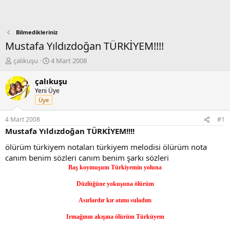
Bilmedikleriniz
Mustafa Yıldızdoğan TÜRKİYEM!!!!
K
B
çalıkuşu
4 Mart 2008
o
a
n
ş
çalıkuşu
b
l
Yeni Üye
u
a
Üye
y
n
u
g
4 Mart 2008
#1
b
ı
Mustafa Yıldızdoğan TÜRKİYEM!!!!
a
ç
ş
t
ölürüm türkiyem notaları türkiyem melodisi ölürüm nota
l
a
canım benim sözleri canım benim şarkı sözleri
a
r
Baş koymuşum Türkiyemin yoluna
t
i
a
h
Düzlüğüne yokuşuna ölürüm
n
i
Asırlardır kır atımı suladım
Irmağının akışına ölürüm Türküyem