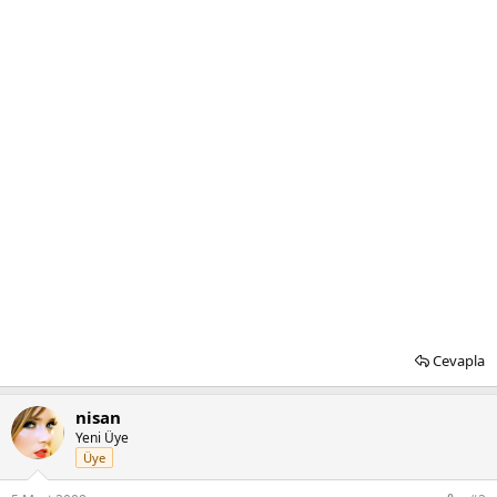
Cevapla
nisan
Yeni Üye
Üye