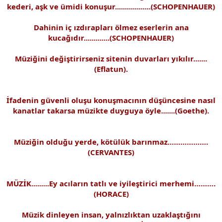
kederi, aşk ve ümidi konuşur..................(SCHOPENHAUER)
Dahinin iç ızdırapları ölmez eserlerin ana
kucağıdır.............(SCHOPENHAUER)
Müziğini değiştirirseniz sitenin duvarları yıkılır.......
(Eflatun).
İfadenin güvenli oluşu konuşmacının düşüncesine nasıl
kanatlar takarsa müzikte duyguya öyle.......(Goethe).
Müziğin olduğu yerde, kötülük barınmaz……………….
(CERVANTES)
MÜZİK.........Ey acıların tatlı ve iyileştirici merhemi……….
(HORACE)
Müzik dinleyen insan, yalnızlıktan uzaklaştığını