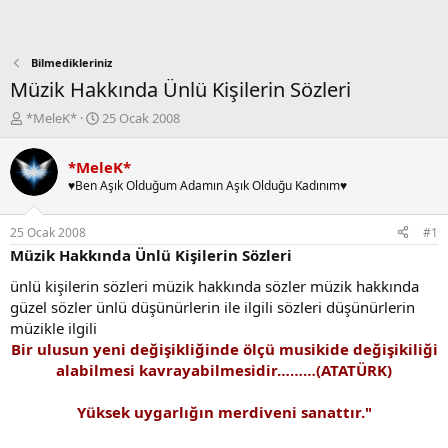
Bilmedikleriniz
Müzik Hakkında Ünlü Kişilerin Sözleri
K
B
*MeleK*
25 Ocak 2008
o
a
n
ş
*MeleK*
b
l
♥Ben Aşık Olduğum Adamın Aşık Olduğu Kadınım♥
u
a
y
n
u
g
25 Ocak 2008
#1
b
ı
Müzik Hakkında Ünlü Kişilerin Sözleri
a
ç
ş
t
ünlü kişilerin sözleri müzik hakkında sözler müzik hakkında
l
a
güzel sözler ünlü düşünürlerin ile ilgili sözleri düşünürlerin
a
r
müzikle ilgili
t
i
Bir ulusun yeni değişikliğinde ölçü musikide değişikiliği
a
h
alabilmesi kavrayabilmesidir………(ATATÜRK)
n
i
Yüksek uygarlığın merdiveni sanattır."