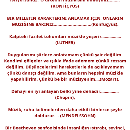
(KONFİÇYÜS)
BİR MİLLETİN KARAKTERİNİ ANLAMAK İÇİN, ONLARIN
MÜZİĞİNE BAKINIZ…………………………(Konfüçyüs).
Kalpteki fazilet tohumları müzikle yeşerir.................
(LUTHER)
Duygularımı şiirlere anlatamam çünkü şair değilim.
Kendimi gölgeler ve ışıkla ifade edemem çünkü ressam
değilim. Düşüncelerimi hareketlerle de açıklayamam
çünkü dansçı değilim. Ama bunların hepsini müzikle
yapabilirim. Çünkü be bir müzisyenim....(Mozart).
Dehayı en iyi anlayan belki yine dehadır................
(Chopin),
Müzik, ruhu kelimelerden daha etkili binlerce şeyle
doldurur…. (MENDELSSOHN)
Bir Beethoven senfonisinde insanlığın ıstırabı, sevinci,