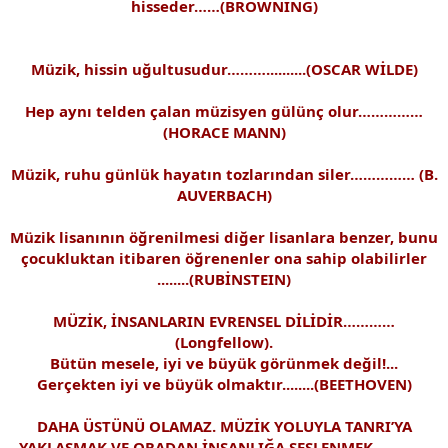
hisseder……(BROWNİNG)
Müzik, hissin uğultusudur………..........(OSCAR WİLDE)
Hep aynı telden çalan müzisyen gülünç olur……………
(HORACE MANN)
Müzik, ruhu günlük hayatın tozlarından siler…………… (B.
AUVERBACH)
Müzik lisanının öğrenilmesi diğer lisanlara benzer, bunu
çocukluktan itibaren öğrenenler ona sahip olabilirler
........(RUBİNSTEIN)
MÜZİK, İNSANLARIN EVRENSEL DİLİDİR…………
(Longfellow).
Bütün mesele, iyi ve büyük görünmek değil!...
Gerçekten iyi ve büyük olmaktır........(BEETHOVEN)
DAHA ÜSTÜNÜ OLAMAZ. MÜZİK YOLUYLA TANRI’YA
YAKLAŞMAK VE ORADAN İNSANLIĞA SESLENMEK………….