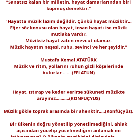
"Sanatsız kalan bir milletin, hayat damarlarından biri
kopmuş demektir."
"Hayatta müzik lazım değildir. Çünkü hayat müziktir...
Eğer söz konusu olan hayat, insan hayatı ise müzik
mutlaka vardır.
Müziksiz hayat zaten mevcut olamaz.
Müzik hayatın neşesi, ruhu, sevinci ve her şeyidir."
Mustafa Kemal ATATÜRK
Müzik ve ritm, yollarını ruhun gizli köşelerinde
bulurlar……..(EFLATUN)
Hayat, ıstırap ve keder verirse sükuneti müzikte
arayınız...........(KONFÜÇYÜS)
Müzik gökle toprak arasında bir ahenktir.....(Konfüçyüs).
Bir ülkenin doğru yönetilip yönetilmediğini, ahlak
açısından yücelip yücelmediğini anlamak mı
istiyorsunuz? O ülkenin musikisini dinleyiniz………