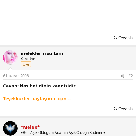
Cevapla
meleklerin sultanı
Yeni Üye
Üye
6 Haziran 2008
#2
Cevap: Nasihat dinin kendisidir
Teşekkürler paylaşımın için....
Cevapla
*MeleK*
♥Ben Aşık Olduğum Adamın Aşık Olduğu Kadınım♥