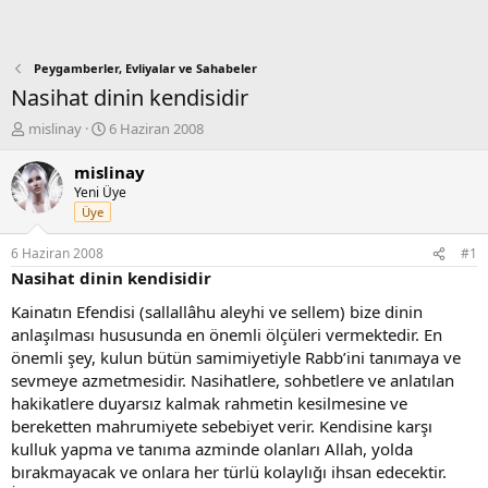
Peygamberler, Evliyalar ve Sahabeler
Nasihat dinin kendisidir
K
B
mislinay
6 Haziran 2008
o
a
n
ş
mislinay
b
l
Yeni Üye
u
a
Üye
y
n
u
g
6 Haziran 2008
#1
b
ı
Nasihat dinin kendisidir
a
ç
ş
t
Kainatın Efendisi (sallallâhu aleyhi ve sellem) bize dinin
l
a
anlaşılması hususunda en önemli ölçüleri vermektedir. En
a
r
önemli şey, kulun bütün samimiyetiyle Rabb’ini tanımaya ve
t
i
sevmeye azmetmesidir. Nasihatlere, sohbetlere ve anlatılan
a
h
hakikatlere duyarsız kalmak rahmetin kesilmesine ve
n
i
bereketten mahrumiyete sebebiyet verir. Kendisine karşı
kulluk yapma ve tanıma azminde olanları Allah, yolda
bırakmayacak ve onlara her türlü kolaylığı ihsan edecektir.