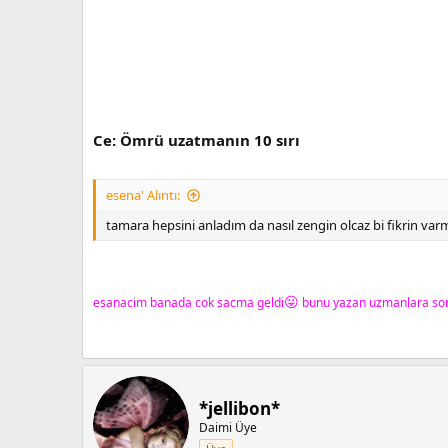
Ce: Ömrü uzatmanın 10 sırı
esena' Alıntı:
tamara hepsini anladım da nasıl zengin olcaz bi fikrin var
😛
esanacim banada cok sacma geldi
bunu yazan uzmanlara so
*jellibon*
Daimi Üye