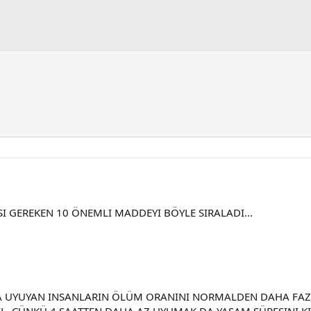
 GEREKEN 10 ÖNEMLI MADDEYI BÖYLE SIRALADI...
LA UYUYAN INSANLARIN ÖLÜM ORANINI NORMALDEN DAHA FA
IL. ÇÜNKÜ 4 SAATTEN DAHA AZ UYUMAK DA YAŞAM SÜRESINI KI