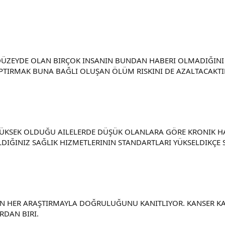
 DÜZEYDE OLAN BIRÇOK INSANIN BUNDAN HABERI OLMADIĞINI
APTIRMAK BUNA BAĞLI OLUŞAN ÖLÜM RISKINI DE AZALTACAKTI
N YÜKSEK OLDUĞU AILELERDE DÜŞÜK OLANLARA GÖRE KRONIK 
LDIĞINIZ SAĞLIK HIZMETLERININ STANDARTLARI YÜKSELDIKÇE 
HER ARAŞTIRMAYLA DOĞRULUĞUNU KANITLIYOR. KANSER KALP 
RDAN BIRI.