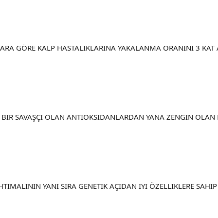
LARA GÖRE KALP HASTALIKLARINA YAKALANMA ORANINI 3 KAT A
YI BIR SAVAŞÇI OLAN ANTIOKSIDANLARDAN YANA ZENGIN OLAN
 IHTIMALININ YANI SIRA GENETIK AÇIDAN IYI ÖZELLIKLERE SA