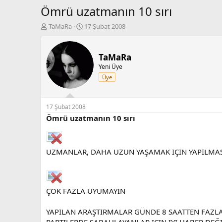
Ömrü uzatmanın 10 sırı
K
B
TaMaRa
17 Şubat 2008
o
a
n
ş
b
l
TaMaRa
u
a
Yeni Üye
y
n
Üye
u
g
b
ı
a
ç
ş
t
17 Şubat 2008
l
a
Ömrü uzatmanın 10 sırı
a
r
t
i
a
h
n
i
UZMANLAR, DAHA UZUN YAŞAMAK IÇIN YAPILMASI
ÇOK FAZLA UYUMAYIN
YAPILAN ARAŞTIRMALAR GÜNDE 8 SAATTEN FAZ
PARTILERDE SABAHLAYANLAR IÇIN IYI HABER DEĞ