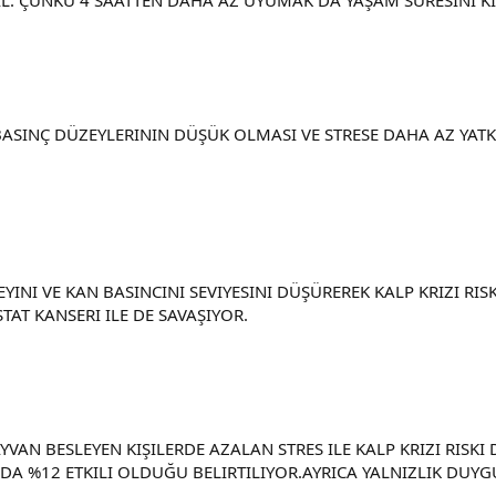
ASINÇ DÜZEYLERININ DÜŞÜK OLMASI VE STRESE DAHA AZ YATK
I VE KAN BASINCINI SEVIYESINI DÜŞÜREREK KALP KRIZI RISK
AT KANSERI ILE DE SAVAŞIYOR.
YVAN BESLEYEN KIŞILERDE AZALAN STRES ILE KALP KRIZI RISK
A %12 ETKILI OLDUĞU BELIRTILIYOR.AYRICA YALNIZLIK DUY