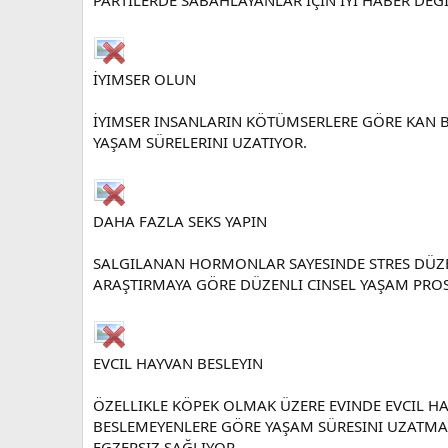
İYIMSER OLUN
İYIMSER INSANLARIN KÖTÜMSERLERE GÖRE KAN B
YAŞAM SÜRELERINI UZATIYOR.
DAHA FAZLA SEKS YAPIN
SALGILANAN HORMONLAR SAYESINDE STRES DÜZEYIN
ARAŞTIRMAYA GÖRE DÜZENLI CINSEL YAŞAM PROST
EVCIL HAYVAN BESLEYIN
ÖZELLIKLE KÖPEK OLMAK ÜZERE EVINDE EVCIL HA
BESLEMEYENLERE GÖRE YAŞAM SÜRESINI UZATMAD
EGZERSIZ SAĞLIYOR.