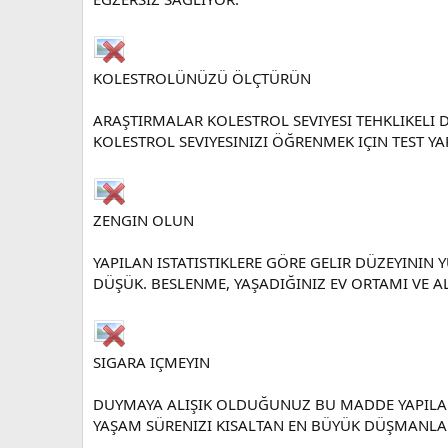
KOLESTROLÜNÜZÜ ÖLÇTÜRÜN
ARAŞTIRMALAR KOLESTROL SEVIYESI TEHKLIKELI
KOLESTROL SEVIYESINIZI ÖĞRENMEK IÇIN TEST Y
ZENGIN OLUN
YAPILAN ISTATISTIKLERE GÖRE GELIR DÜZEYINI
DÜŞÜK. BESLENME, YAŞADIĞINIZ EV ORTAMI VE A
SIGARA IÇMEYIN
DUYMAYA ALIŞIK OLDUĞUNUZ BU MADDE YAPILAN 
YAŞAM SÜRENIZI KISALTAN EN BÜYÜK DÜŞMANLA