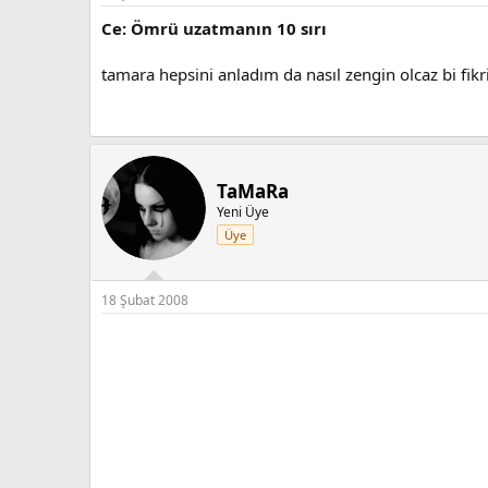
Ce: Ömrü uzatmanın 10 sırı
tamara hepsini anladım da nasıl zengin olcaz bi fik
TaMaRa
Yeni Üye
Üye
18 Şubat 2008