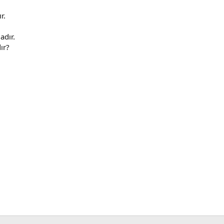
r.
adır.
ır?