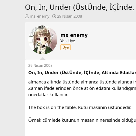
On, In, Under (ÜstÜnde, İÇİnde, A
K
B
ms_enemy
29 Nisan 2008
o
a
n
ş
b
l
ms_enemy
u
a
Yeni Üye
y
n
Üye
u
g
b
ı
a
ç
ş
t
29 Nisan 2008
l
a
On, In, Under (ÜstÜnde, İÇİnde, Altinda Edatlar
a
r
almanca altında üstünde almanca üstünde altında ing
t
i
a
h
Zaman ifadelerinden önce at ön edatını kullandığımız
n
i
önedatlar kullanılır.
The box is on the table. Kutu masanın üstündedir.
Örnek cümlede kutunun masanın neresinde olduğu i