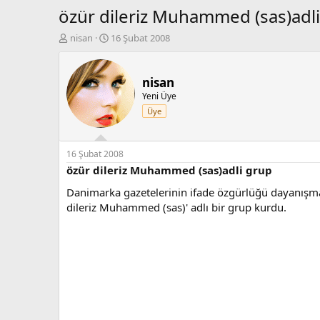
özür dileriz Muhammed (sas)adl
K
B
nisan
16 Şubat 2008
o
a
n
ş
b
l
nisan
u
a
Yeni Üye
y
n
Üye
u
g
b
ı
a
ç
ş
t
16 Şubat 2008
l
a
özür dileriz Muhammed (sas)adli grup
a
r
Danimarka gazetelerinin ifade özgürlüğü dayanışması
t
i
a
h
dileriz Muhammed (sas)' adlı bir grup kurdu.
n
i