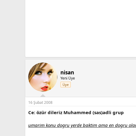
nisan
Yeni Üye
Üye
16 Şubat 2008
Ce: özür dileriz Muhammed (sas)adli grup
umarim konu dogru yerde baktim ama en dogru olan 