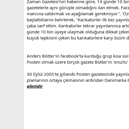
Zaman Gazetesi'nin haberine göre, 14 günde 10 bi
gazetelerle aynı görüşte olmadığını ilan etmek. Fac
inancına saldırmak ve aşağılamak gerekmiyor". 'Özü
başlattıklarını belirterek, "Karikatürler ilk kez y
çaba sarf ettim. Karikatürler tekrar yayınlanınca a
günde 10 bin üyeye ulaşmak olduğuna dikkat çeken A
büyük tepkisini çeken bu karikatürlere karşı bizim 
Anders Bötter'in facebook'ta kurduğu grup kısa süre
Posten olmak üzere birçok gazete Bötter'in 'onurlu' 
30 Eylül 2005'te Jyllands Posten gazetesinde yayınl
planlarının ortaya çıkmasının ardından Danimarka b
alintidir