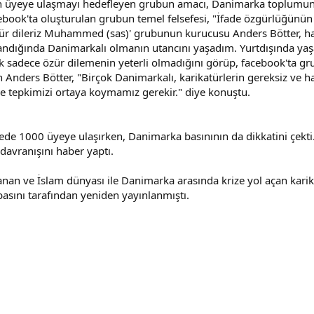
n üyeye ulaşmayı hedefleyen grubun amacı, Danimarka toplumunda
ebook'ta oluşturulan grubun temel felsefesi, "İfade özgürlüğünün
r dileriz Muhammed (sas)' grubunun kurucusu Anders Bötter, hare
ayınlandığında Danimarkalı olmanın utancını yaşadım. Yurtdışında 
rtık sadece özür dilemenin yeterli olmadığını görüp, facebook'ta 
nders Bötter, "Birçok Danimarkalı, karikatürlerin gereksiz ve h
de tepkimizi ortaya koymamız gerekir." diye konuştu.
de 1000 üyeye ulaşırken, Danimarka basınının da dikkatini çekti. 
davranışını haber yaptı.
anan ve İslam dünyası ile Danimarka arasında krize yol açan karika
asını tarafından yeniden yayınlanmıştı.