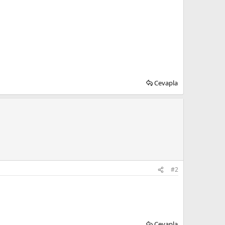
Cevapla
#2
Cevapla