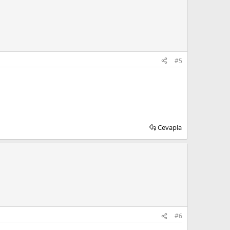
#5
Cevapla
#6