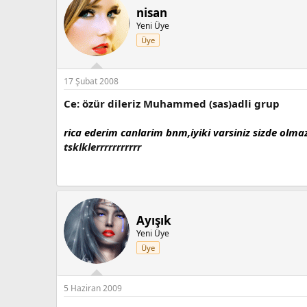
nisan
Yeni Üye
Üye
17 Şubat 2008
Ce: özür dileriz Muhammed (sas)adli grup
rica ederim canlarim bnm,iyiki varsiniz sizde ol
tsklklerrrrrrrrrrr
Ayışık
Yeni Üye
Üye
5 Haziran 2009