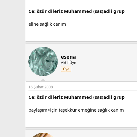
Ce: özür dileriz Muhammed (sas)adli grup
eline sağlık canım
esena
Aktif Üye
Üye
16 Şubat 2008
Ce: özür dileriz Muhammed (sas)adli grup
paylaşım<için teşekkür emeğine sağlık canım