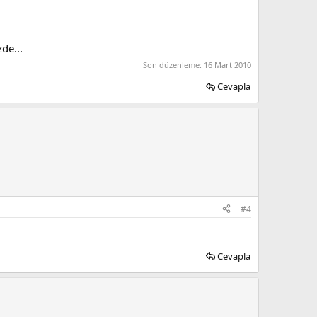
de...
Son düzenleme:
16 Mart 2010
Cevapla
#4
Cevapla