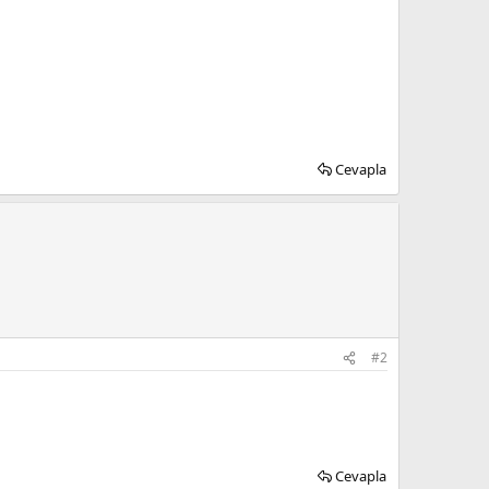
Cevapla
#2
Cevapla