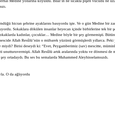
. Derhal Medine yollarına koyuldu. Bilal’in ne sıcakta pişen vücudu ne uza
sızı.
mdüğü hicran şehrine ayaklarını basıyordu işte. Ve o gün Medine bir zama
uyordu. Sokaklara dökülen insanlar heyecan içinde birbirlerine tek bir ş
okaklarda kadınlar, çocuklar… Medine böyle bir şey görmemişti. Bütün
e mescide Allah Resûlü’nün o mübarek yüzünü görmüşlerdi yıllarca. Peki
itte miydi? Birisi deseydi ki: “Evet, Peygamberimiz (sav) mescitte, müm
ti unutturuvermişti. Allah Resûlü artık aralarında yoktu ve dönmesi de
er şey ortadaydı. Bu ses bu semalarda Muhammed Aleyhisselamsızdı.
yla. O da ağlıyordu