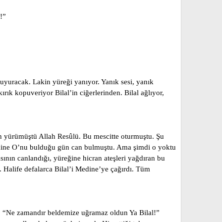
!”
duyuracak. Lakin yüreği yanıyor. Yanık sesi, yanık
 kopuveriyor Bilal’in ciğerlerinden. Bilal ağlıyor,
an yürümüştü Allah Resûlü. Bu mescitte oturmuştu. Şu
edine O’nu bulduğu gün can bulmuştu. Ama şimdi o yoktu
sının canlandığı, yüreğine hicran ateşleri yağdıran bu
. Halife defalarca Bilal’i Medine’ye çağırdı. Tüm
rla: “Ne zamandır beldemize uğramaz oldun Ya Bilal!”