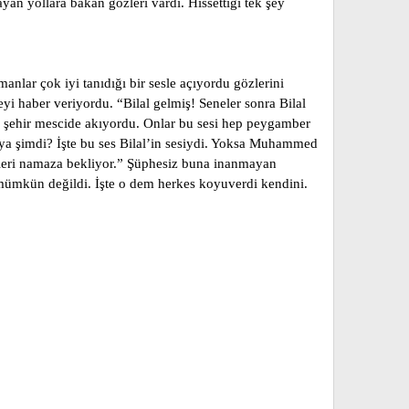
yan yollara bakan gözleri vardı. Hissettiği tek şey
nlar çok iyi tanıdığı bir sesle açıyordu gözlerini
eyi haber veriyordu. “Bilal gelmiş! Seneler sonra Bilal
 şehir mescide akıyordu. Onlar bu sesi hep peygamber
 ya şimdi? İşte bu ses Bilal’in sesiydi. Yoksa Muhammed
inleri namaza bekliyor.” Şüphesiz buna inanmayan
 mümkün değildi. İşte o dem herkes koyuverdi kendini.