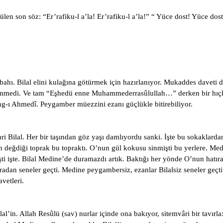
n son söz: “Er’rafiku-l a’la! Er’rafiku-l a’la!” “ Yüce dost! Yüce dost
bahı. Bilal elini kulağına götürmek için hazırlanıyor. Mukaddes daveti 
medi. Ve tam “Eşhedü enne Muhammederrasûlullah…” derken bir hıçkırık
ng-ı Ahmedî. Peygamber müezzini ezanı güçlükle bitirebiliyor.
 Bilal. Her bir taşından göz yaşı damlıyordu sanki. İşte bu sokaklard
n değdiği toprak bu topraktı. O’nun gül kokusu sinmişti bu yerlere. M
ti işte. Bilal Medine’de duramazdı artık. Baktığı her yönde O’nun hatıra
radan seneler geçti. Medine peygambersiz, ezanlar Bilalsiz seneler geçti
vetleri.
lal’in. Allah Resûlü (sav) nurlar içinde ona bakıyor, sitemvâri bir tavı