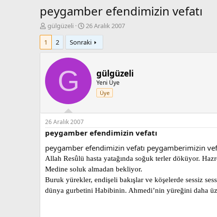
peygamber efendimizin vefatı
K
B
gülgüzeli
26 Aralık 2007
o
a
1
2
Sonraki
n
ş
b
l
u
a
y
n
G
gülgüzeli
u
g
Yeni Üye
b
ı
Üye
a
ç
ş
t
l
a
a
r
26 Aralık 2007
t
i
peygamber efendimizin vefatı
a
h
peygamber efendimizin vefatı peygamberimizin vef
n
i
Allah Resûlü hasta yatağında soğuk terler döküyor. Hazre
Medine soluk almadan bekliyor.
Buruk yürekler, endişeli bakışlar ve köşelerde sessiz ses
dünya gurbetini Habibinin. Ahmedi’nin yüreğini daha üz