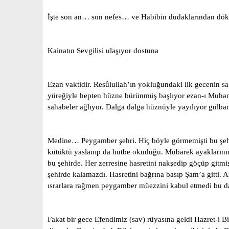
İşte son an… son nefes… ve Habibin dudaklarından döküle
Kainatın Sevgilisi ulaşıyor dostuna
Ezan vaktidir. Resûlullah’ın yokluğundaki ilk gecenin sa
yüreğiyle hepten hüzne bürünmüş başlıyor ezan-ı Muham
sahabeler ağlıyor. Dalga dalga hüznüyle yayılıyor gülba
Medine… Peygamber şehri. Hiç böyle görmemişti bu şehri
kütüktü yaslanıp da hutbe okuduğu. Mübarek ayaklarını
bu şehirde. Her zerresine hasretini nakşedip göçüp gitmiş
şehirde kalamazdı. Hasretini bağrına basıp Şam’a gitti. A
ısrarlara rağmen peygamber müezzini kabul etmedi bu da
Fakat bir gece Efendimiz (sav) rüyasına geldi Hazret-i Bi