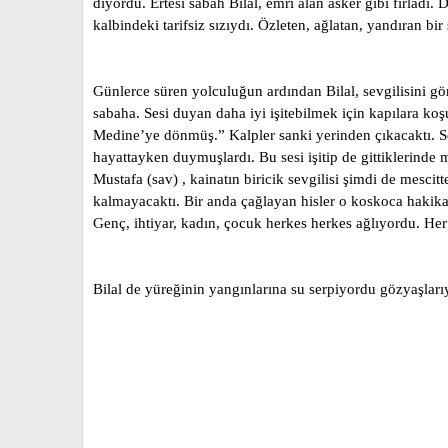
diyordu. Ertesi sabah Bilal, emri alan asker gibi fırladı
kalbindeki tarifsiz sızıydı. Özleten, ağlatan, yandıran bir 
Günlerce süren yolculuğun ardından Bilal, sevgilisini gö
sabaha. Sesi duyan daha iyi işitebilmek için kapılara koş
Medine’ye dönmüş.” Kalpler sanki yerinden çıkacaktı. S
hayattayken duymuşlardı. Bu sesi işitip de gittiklerind
Mustafa (sav) , kainatın biricik sevgilisi şimdi de mesc
kalmayacaktı. Bir anda çağlayan hisler o koskoca hakika
Genç, ihtiyar, kadın, çocuk herkes herkes ağlıyordu. H
Bilal de yüreğinin yangınlarına su serpiyordu gözyaşları