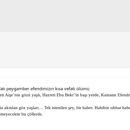
atı peygamber efendimizin kısa vefati ölümü
ti Aişe’nin gözü yaşlı, Hazreti Ebu Bekr’in başı yerde, Kainatın Efendis
siz akıtılan göz yaşları… Tek istenilen şey, bir haber. Habibin sıhhat ha
meyecektir bu çöllerde.